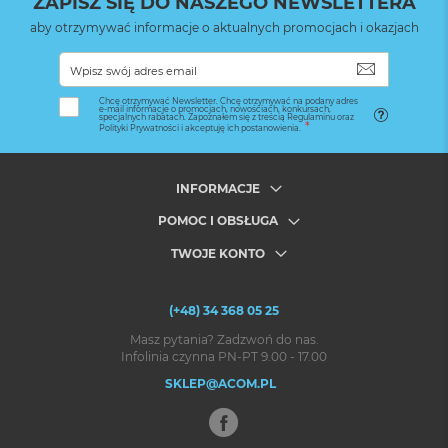
ZAPISZ SIĘ DO NASZEGO NEWSLETTERA
aby otrzymywać informacje o aktualnych promocjach i okazjach
SUBSKRYB
Chcę otrzymywać Newsletter. Chcę otrzymywać na podany adres
e-mail informacje o promocjach, nowościach, konkursach,
specjalnych rabatach. Zapoznałem się z treścią Regulaminu oraz
Polityki Prywatności i akceptuję ich postanowienia.
INFORMACJE
POMOC I OBSŁUGA
TWOJE KONTO
(+48) 34 368 05 25
Masz pytania? Zadzwoń do nas.
Infolinia czynna PN-PT 9.00 - 17.00
SKLEP@ACOM.PL