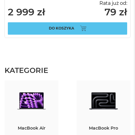
:
Rata już od:
ł
2 999 zł
79 zł
DO KOSZYKA
KATEGORIE
MacBook Air
MacBook Pro