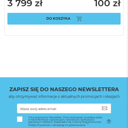
3 799 zł
100 zł
DO KOSZYKA
ZAPISZ SIĘ DO NASZEGO NEWSLETTERA
aby otrzymywać informacje o aktualnych promocjach i okazjach
SUBSKRYB
Chcę otrzymywać Newsletter. Chcę otrzymywać na podany adres
e-mail informacje o promocjach, nowościach, konkursach,
specjalnych rabatach. Zapoznałem się z treścią Regulaminu oraz
Polityki Prywatności i akceptuję ich postanowienia.