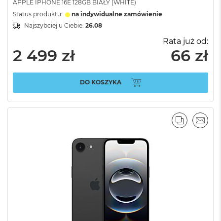
APPLE IPHONE 16E 128GB BIAŁY (WHITE)
Status produktu:
na indywidualne zamówienie
Najszybciej u Ciebie:
26.08
Rata już od:
2 499 zł
66 zł
DO KOSZYKA
PORÓWNA
EMAI