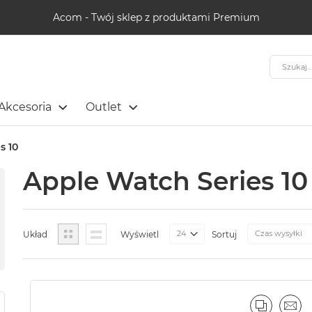
Acom - Twój sklep z produktami Premium
Szukaj
Akcesoria
Outlet
s 10
Apple Watch Series 10
Siatka
Lista
Układ
Wyświetl
Sortuj
PORÓWN
EMA