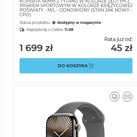
KOPERTA 46MM Z TYTANU W KOLORZE ZŁOTYM Z
PASKIEM SPORTOWYM W KOLORZE KSIĘŻYCOWEJ
POŚWIATY - M/L - ODNOWIONY (STAN JAK NOWY -
CPO)
Status produktu:
dostępny w magazynie
Najszybciej u Ciebie:
11.08
Rata już od:
1 699 zł
45 zł
DO KOSZYKA
PORÓWN
EMA