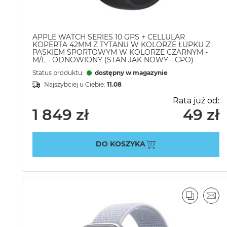
APPLE WATCH SERIES 10 GPS + CELLULAR
KOPERTA 42MM Z TYTANU W KOLORZE ŁUPKU Z
PASKIEM SPORTOWYM W KOLORZE CZARNYM -
M/L - ODNOWIONY (STAN JAK NOWY - CPO)
Status produktu:
dostępny w magazynie
Najszybciej u Ciebie:
11.08
Rata już od:
1 849 zł
49 zł
DO KOSZYKA
PORÓWN
EMA