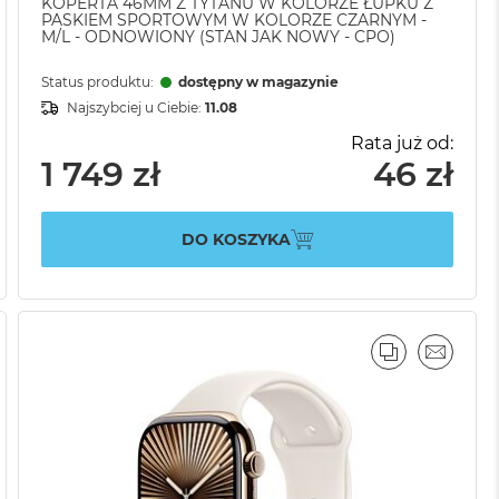
KOPERTA 46MM Z TYTANU W KOLORZE ŁUPKU Z
PASKIEM SPORTOWYM W KOLORZE CZARNYM -
M/L - ODNOWIONY (STAN JAK NOWY - CPO)
Status produktu:
dostępny w magazynie
Najszybciej u Ciebie:
11.08
Rata już od:
1 749 zł
46 zł
DO KOSZYKA
AJ
IL
PORÓWNAJ
EMAIL