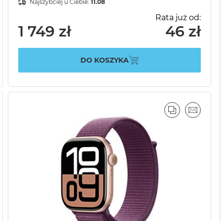
Najszybciej u Ciebie:
11.08
Rata już od:
1 749 zł
46 zł
DO KOSZYKA
AJ
IL
PORÓWNAJ
EMAIL