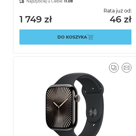
Najszybciej u Ciebie:
11.08
Rata już od:
1 749 zł
46 zł
DO KOSZYKA
PORÓWN
EMA