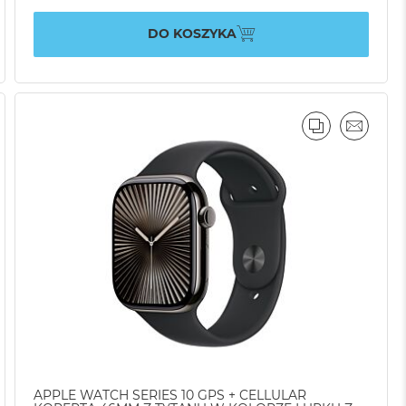
DO KOSZYKA
AJ
IL
PORÓWNAJ
EMAIL
APPLE WATCH SERIES 10 GPS + CELLULAR