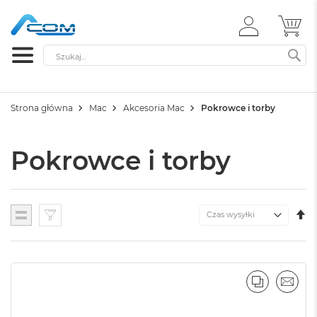
ZALOGUJ
MÓ
SIĘ
Szukaj
SZ
Strona główna
Mac
Akcesoria Mac
Pokrowce i torby
Pokrowce i torby
U
Lista
K
M
PORÓWNA
EMAI