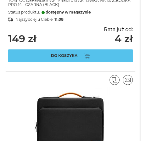
TOMTOC DEFENDER-A14 PREMIUM AKTÓWKA NA MACBOOKA
PRO 14 - CZARNA (BLACK)
Status produktu:
dostępny w magazynie
Najszybciej u Ciebie:
11.08
Rata już od:
149 zł
4 zł
DO KOSZYKA
PORÓWNA
EMAI