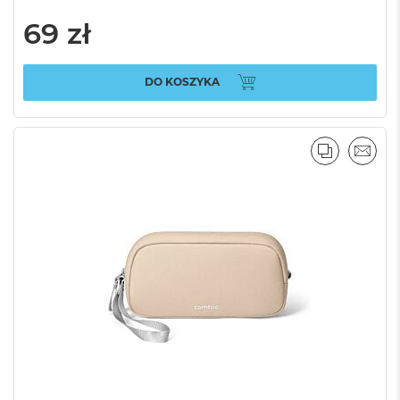
69 zł
DO KOSZYKA
PORÓWNA
EMAI