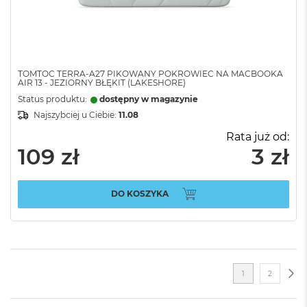
TOMTOC TERRA-A27 PIKOWANY POKROWIEC NA MACBOOKA
AIR 13 - JEZIORNY BŁĘKIT (LAKESHORE)
Status produktu:
dostępny w magazynie
Najszybciej u Ciebie:
11.08
Rata już od:
109 zł
3 zł
DO KOSZYKA
Strona
ST
NA
Aktualnie
Strona
1
2
czytasz