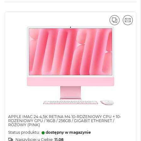
M
PORÓWNA
EMAI
APPLE IMAC 24 4,5K RETINA M4 10-RDZENIOWY CPU + 10-
RDZENIOWY GPU / 16GB / 256GB / GIGABIT ETHERNET /
RÓŻOWY (PINK)
Status produktu:
dostępny w magazynie
Najszybciej u Ciebie:
11.08