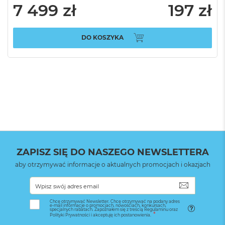
7 499 zł
197 zł
DO KOSZYKA
ZAPISZ SIĘ DO NASZEGO NEWSLETTERA
aby otrzymywać informacje o aktualnych promocjach i okazjach
SUBSKRYB
Chcę otrzymywać Newsletter. Chcę otrzymywać na podany adres
e-mail informacje o promocjach, nowościach, konkursach,
specjalnych rabatach. Zapoznałem się z treścią Regulaminu oraz
Polityki Prywatności i akceptuję ich postanowienia.