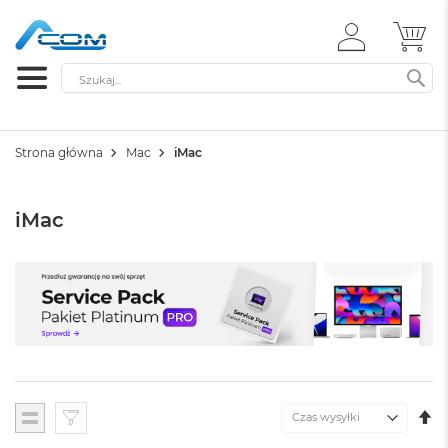
ZALOGUJ
MÓ
SIĘ
Szukaj
SZ
Strona główna
Mac
iMac
iMac
U
Lista
K