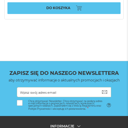
DO KOSZYKA
ZAPISZ SIĘ DO NASZEGO NEWSLETTERA
aby otrzymywać informacje o aktualnych promocjach i okazjach
SUBSKRYB
Chcę otrzymywać Newsletter. Chcę otrzymywać na podany adres
e-mail informacje o promocjach, nowościach, konkursach,
specjalnych rabatach. Zapoznałem się z treścią Regulaminu oraz
Polityki Prywatności i akceptuję ich postanowienia.
INFORMACJE