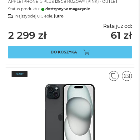
APPLE IPHONE 15 PLUS 128GB RÓŻOWY (PINK) - OUTLET
Status produktu:
dostępny w magazynie
Najszybciej u Ciebie:
jutro
Rata już od:
2 299 zł
61 zł
DO KOSZYKA
Outlet
PORÓWNA
EMAI