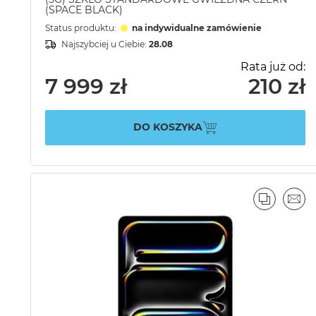
(SPACE BLACK)
Status produktu:
na indywidualne zamówienie
Najszybciej u Ciebie:
28.08
Rata już od:
7 999 zł
210 zł
DO KOSZYKA
PORÓWN
EMA