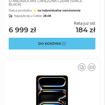
STANDARDOWE GWIEZDNA CZERŃ (SPACE
BLACK)
Status produktu:
na indywidualne zamówienie
Najszybciej u Ciebie:
28.08
Rata już od:
6 999 zł
184 zł
DO KOSZYKA
AJ
IL
PORÓWNAJ
EMAIL