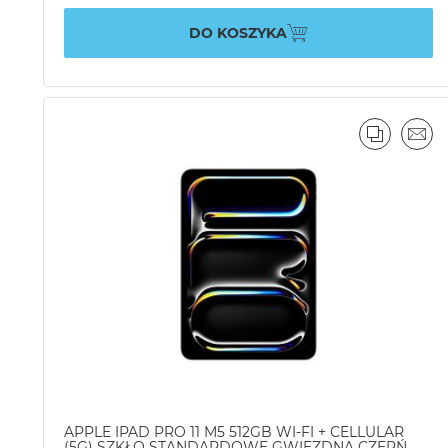
DO KOSZYKA
PORÓWN
EMA
APPLE IPAD PRO 11 M5 512GB WI-FI + CELLULAR
(5G) SZKŁO STANDARDOWE GWIEZDNA CZERŃ