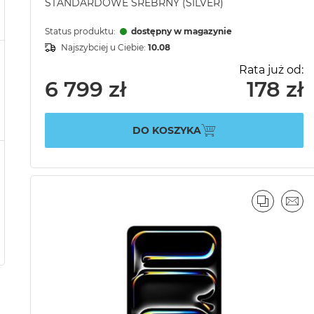
STANDARDOWE SREBRNY (SILVER)
Status produktu:
dostępny w magazynie
Najszybciej u Ciebie:
10.08
Rata już od:
6 799 zł
178 zł
DO KOSZYKA
PORÓWN
EMA