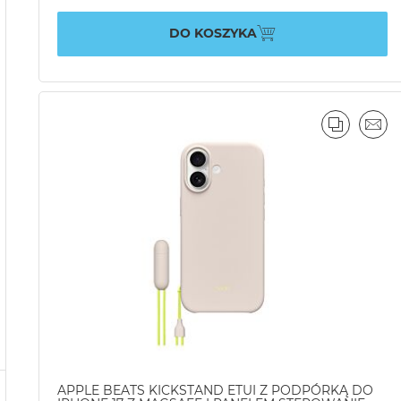
DO KOSZYKA
PORÓWN
EMA
APPLE BEATS KICKSTAND ETUI Z PODPÓRKĄ DO