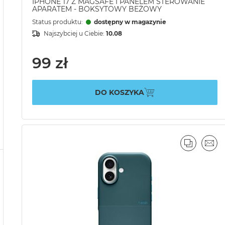
IPHONE 17 Z MAGSAFE I PANELEM STEROWANIE
APARATEM - BOKSYTOWY BEŻOWY
Status produktu:
dostępny w magazynie
Najszybciej u Ciebie:
10.08
99 zł
DO KOSZYKA
PORÓWN
EMA