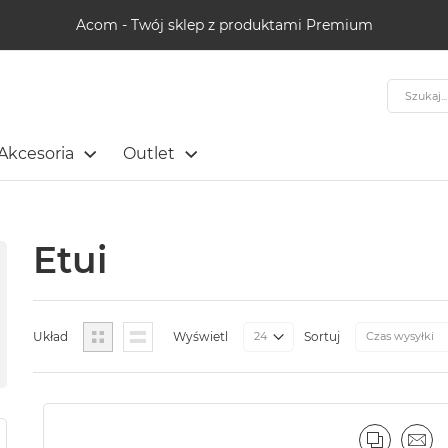
Acom - Twój sklep z produktami Premium
Szukaj
Akcesoria
Outlet
Etui
Siatka
Lista
Układ
Wyświetl
Sortuj
PORÓWN
EMA