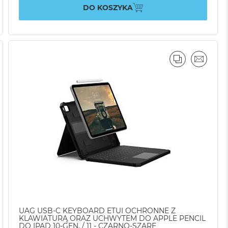
DO KOSZYKA
AJ
IL
PORÓWNAJ
EMAIL
UAG USB-C KEYBOARD ETUI OCHRONNE Z
KLAWIATURĄ ORAZ UCHWYTEM DO APPLE PENCIL
DO IPAD 10-GEN. / 11 - CZARNO-SZARE