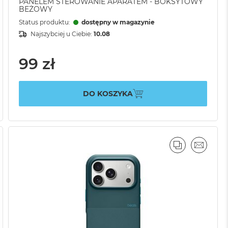
PANELEM STEROWANIE APARATEM - BOKSYTOWY
BEŻOWY
Status produktu:
dostępny w magazynie
Najszybciej u Ciebie:
10.08
99 zł
DO KOSZYKA
AJ
IL
PORÓWNAJ
EMAIL