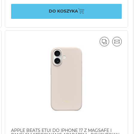
DO KOSZYKA
AJ
IL
PORÓWNAJ
EMAIL
APPLE BEATS ETUI DO IPHONE 17 Z MAGSAFE I