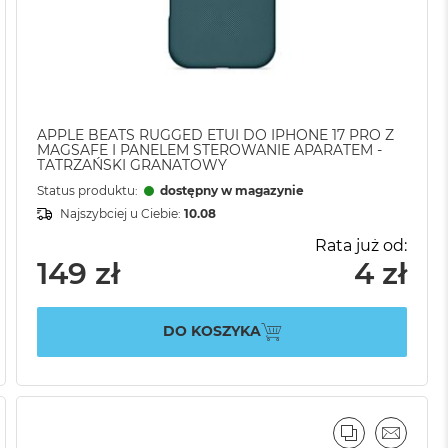
APPLE BEATS RUGGED ETUI DO IPHONE 17 PRO Z
MAGSAFE I PANELEM STEROWANIE APARATEM -
TATRZAŃSKI GRANATOWY
Status produktu:
dostępny w magazynie
Najszybciej u Ciebie:
10.08
Rata już od:
149 zł
4 zł
DO KOSZYKA
AJ
IL
PORÓWNAJ
EMAIL