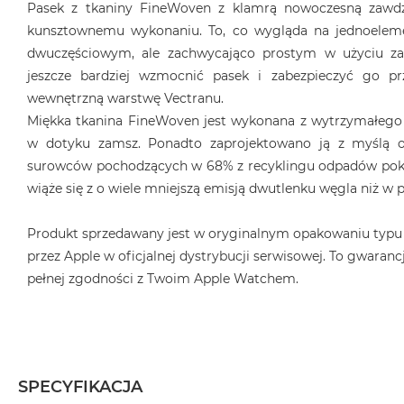
Pasek z tkaniny FineWoven z klamrą nowoczesną zawdz
kunsztownemu wykonaniu. To, co wygląda na jednoeleme
dwuczęściowym, ale zachwycająco prostym w użyciu z
jeszcze bardziej wzmocnić pasek i zabezpieczyć go pr
wewnętrzną warstwę Vectranu.
Miękka tkanina FineWoven jest wykonana z wytrzymałego
w dotyku zamsz. Ponadto zaprojektowano ją z myślą o
surowców pochodzących w 68% z recyklingu odpadów poko
wiąże się z o wiele mniejszą emisją dwutlenku węgla niż w
Produkt sprzedawany jest w oryginalnym opakowaniu typu
przez Apple w oficjalnej dystrybucji serwisowej. To gwarancj
pełnej zgodności z Twoim Apple Watchem.
SPECYFIKACJA