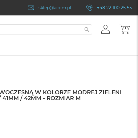
sklep@acom.pl
+48 22 100 25 55
ZALOGUJ
MÓJ
SZUKAJ
SIĘ
OWOCZESNĄ W KOLORZE MODREJ ZIELENI
 41MM / 42MM - ROZMIAR M