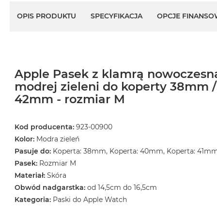
OPIS PRODUKTU
SPECYFIKACJA
OPCJE FINANSO
Apple Pasek z klamrą nowoczesną
modrej zieleni do koperty 38mm 
42mm - rozmiar M
Kod producenta:
923-00900
Kolor:
Modra zieleń
Pasuje do:
Koperta: 38mm, Koperta: 40mm, Koperta: 41m
Pasek:
Rozmiar M
Materiał:
Skóra
Obwód nadgarstka:
od 14,5cm do 16,5cm
Kategoria:
Paski do Apple Watch