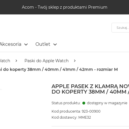
Acom - Twój sklep z produktami Premium
Szukaj
Akcesoria
Outlet
Watch
Paski do Apple Watch
eni do koperty 38mm / 40mm / 41mm / 42mm - rozmiar M
APPLE PASEK Z KLAMRĄ N
DO KOPERTY 38MM / 40MM /
Status produktu:
dostępny w magazynie
Kod producenta: 923-00900
Kod dostawcy: MME32