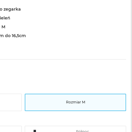
o zegarka
ieleń
r M
cm do 16,5cm
Rozmiar M
Północ