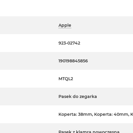
Apple
923-02742
190198845856
MTQL2
Pasek do zegarka
Koperta: 38mm, Koperta: 40mm, 
Pasek z klamrą nowoczesną