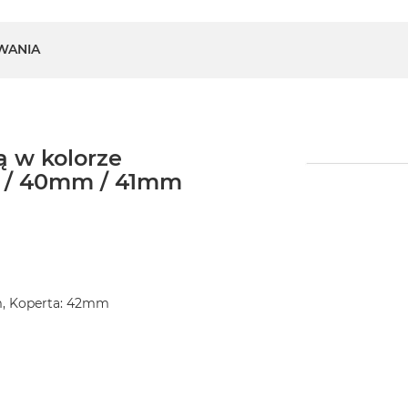
WANIA
 w kolorze
m / 40mm / 41mm
m, Koperta: 42mm