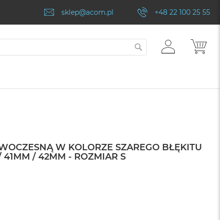
sklep@acom.pl
+48 22 100 25 55
ZALOGUJ
MÓJ
SZUKAJ
SIĘ
OWOCZESNĄ W KOLORZE SZAREGO BŁĘKITU
 41MM / 42MM - ROZMIAR S