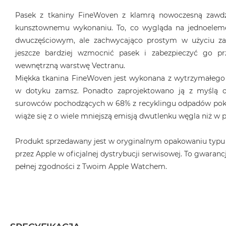
Pasek z tkaniny FineWoven z klamrą nowoczesną zawdz
kunsztownemu wykonaniu. To, co wygląda na jednoeleme
dwuczęściowym, ale zachwycająco prostym w użyciu z
jeszcze bardziej wzmocnić pasek i zabezpieczyć go pr
wewnętrzną warstwę Vectranu.
Miękka tkanina FineWoven jest wykonana z wytrzymałego
w dotyku zamsz. Ponadto zaprojektowano ją z myślą o
surowców pochodzących w 68% z recyklingu odpadów poko
wiąże się z o wiele mniejszą emisją dwutlenku węgla niż w
Produkt sprzedawany jest w oryginalnym opakowaniu typu
przez Apple w oficjalnej dystrybucji serwisowej. To gwarancj
pełnej zgodności z Twoim Apple Watchem.