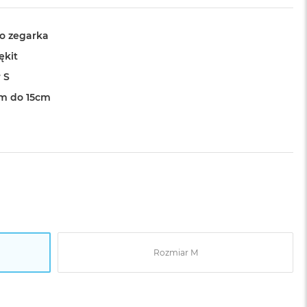
o zegarka
ękit
 S
cm do 15cm
Rozmiar M