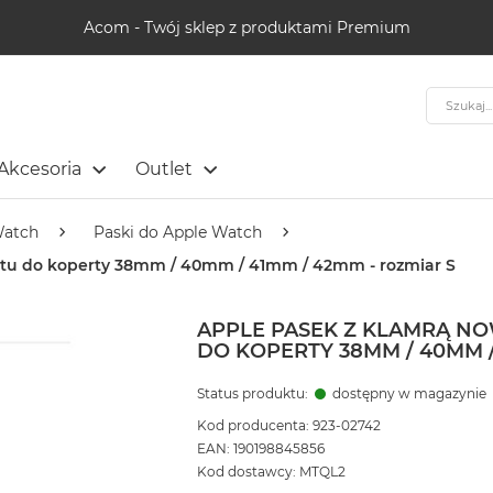
Acom - Twój sklep z produktami Premium
Szukaj
Akcesoria
Outlet
Watch
Paski do Apple Watch
kitu do koperty 38mm / 40mm / 41mm / 42mm - rozmiar S
APPLE PASEK Z KLAMRĄ N
DO KOPERTY 38MM / 40MM /
Status produktu:
dostępny w magazynie
Kod producenta: 923-02742
EAN: 190198845856
Kod dostawcy: MTQL2