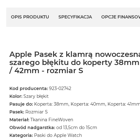
OPIS PRODUKTU
SPECYFIKACJA
OPCJE FINANSO
Apple Pasek z klamrą nowoczesną
szarego błękitu do koperty 38m
/ 42mm - rozmiar S
Kod producenta:
923-02742
Kolor:
Szary błękit
Pasuje do:
Koperta: 38mm, Koperta: 40mm, Koperta: 41m
Pasek:
Rozmiar S
Materiał:
Tkanina FineWoven
Obwód nadgarstka:
od 13,5cm do 15cm
Kategoria:
Paski do Apple Watch