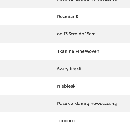
Rozmiar S
od 13,5cm do 15cm
Tkanina FineWoven
Szary błękit
Niebieski
Pasek z klamrą nowoczesną
1.000000