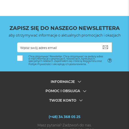
ZAPISZ SIĘ DO NASZEGO NEWSLETTERA
aby otrzymywać informacje o aktualnych promocjach i okazjach
SUBSKRYB
Chcę otrzymywać Newsletter. Chcę otrzymywać na podany adres
e-mail informacje o promocjach, nowościach, konkursach,
specjalnych rabatach. Zapoznałem się z treścią Regulaminu oraz
Polityki Prywatności i akceptuję ich postanowienia.
INFORMACJE
POMOC I OBSŁUGA
TWOJE KONTO
(+48) 34 368 05 25
Masz pytania? Zadzwoń do nas.