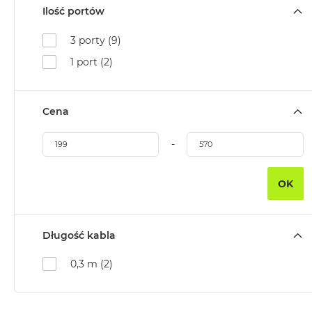
Ilość portów
3 porty (9)
1 port (2)
Cena
-
OK
Długość kabla
0,3 m (2)