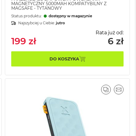
MAGNETYCZNY 5000MAH KOMPATYBILNY Z
MAGSAFE - TYTANOWY
Status produktu:
dostępny w magazynie
Najszybciej u Ciebie:
jutro
Rata już od:
199 zł
6 zł
DO KOSZYKA
AJ
IL
PORÓWNAJ
EMAIL