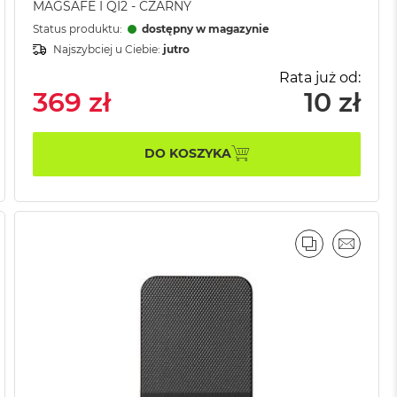
MAGSAFE I QI2 - CZARNY
Status produktu:
dostępny w magazynie
Najszybciej u Ciebie:
jutro
Rata już od:
369 zł
10 zł
DO KOSZYKA
AJ
IL
PORÓWNAJ
EMAIL