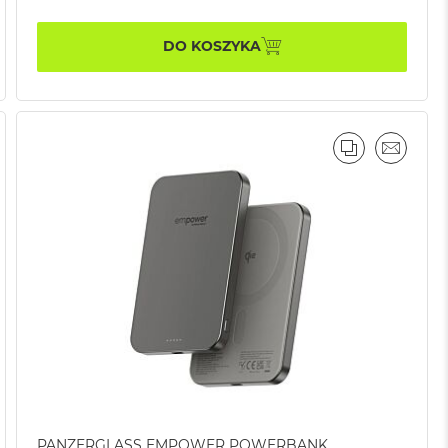
DO KOSZYKA
AJ
IL
PORÓWNAJ
EMAIL
PANZERGLASS EMPOWER POWERBANK