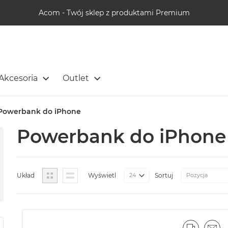
Acom - Twój sklep z produktami Premium
Akcesoria
Outlet
Powerbank do iPhone
Powerbank do iPhone
Siatka
Lista
Układ
Wyświetl
Sortuj