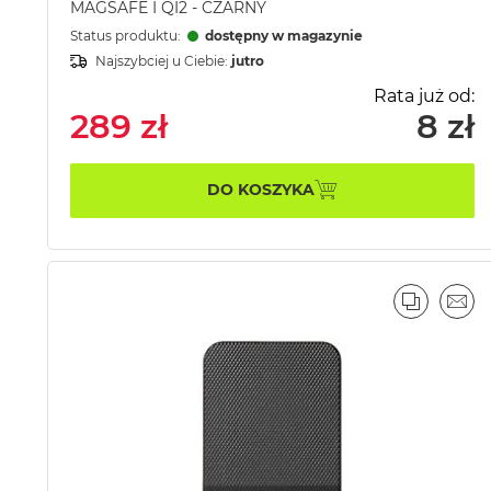
MAGSAFE I QI2 - CZARNY
Status produktu:
dostępny w magazynie
Najszybciej u Ciebie:
jutro
Rata już od:
289 zł
8 zł
DO KOSZYKA
PORÓWN
EMA