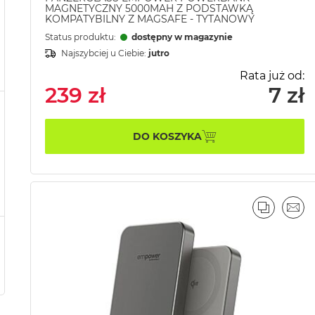
MAGNETYCZNY 5000MAH Z PODSTAWKĄ
KOMPATYBILNY Z MAGSAFE - TYTANOWY
Status produktu:
dostępny w magazynie
Najszybciej u Ciebie:
jutro
Rata już od:
239 zł
7 zł
DO KOSZYKA
PORÓWN
EMA