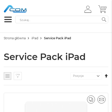
ZALOGUJ
MÓ
SIĘ
Szukaj
SZ
Strona główna
iPad
Service Pack iPad
Service Pack iPad
U
Lista
K
M
PORÓWNA
EMAI