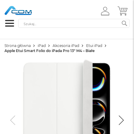
ZALOGUJ
MÓ
SIĘ
Szukaj
SZ
Strona główna
iPad
Akcesoria iPad
Etui iPad
Apple Etui Smart Folio do iPada Pro 13" M4 – Białe