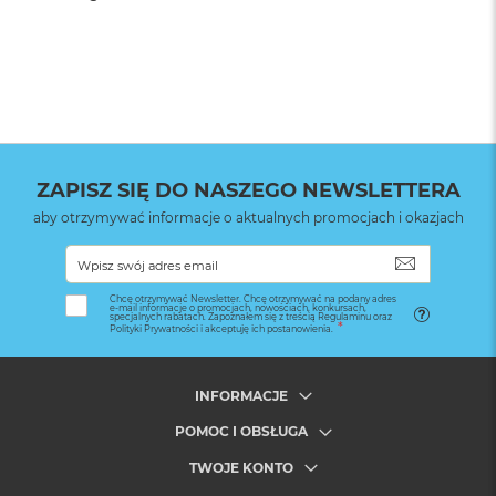
ZAPISZ SIĘ DO NASZEGO NEWSLETTERA
aby otrzymywać informacje o aktualnych promocjach i okazjach
SUBSKRYB
Chcę otrzymywać Newsletter. Chcę otrzymywać na podany adres
e-mail informacje o promocjach, nowościach, konkursach,
specjalnych rabatach. Zapoznałem się z treścią Regulaminu oraz
Polityki Prywatności i akceptuję ich postanowienia.
INFORMACJE
POMOC I OBSŁUGA
TWOJE KONTO