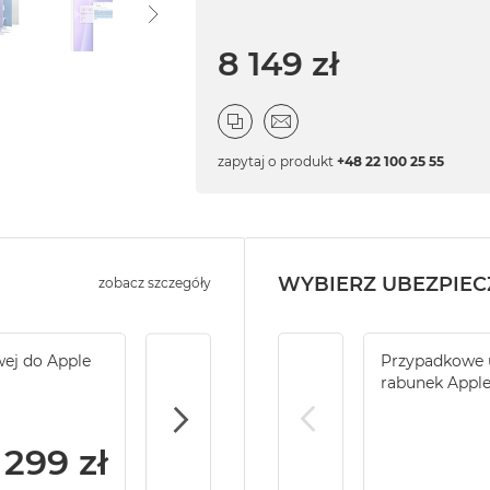
8 149 zł
zapytaj o produkt
+48 22 100 25 55
WYBIERZ UBEZPIEC
zobacz szczegóły
wej do Apple
Service Pack Gold - 2 lata ochrony serwi
Przypadkowe u
iMac / Mac mini
rabunek Appl
299 zł