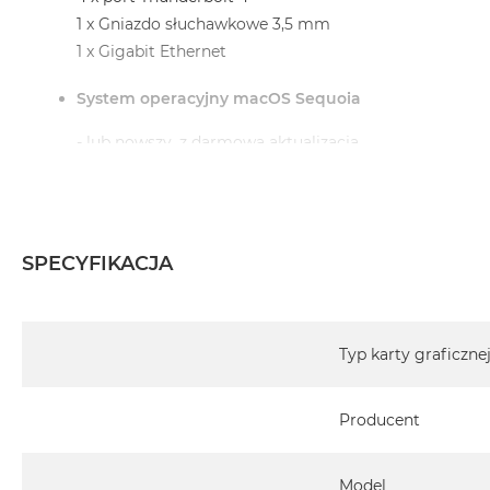
1 x Gniazdo słuchawkowe 3,5 mm
1 x Gigabit Ethernet
System operacyjny macOS Sequoia
- lub nowszy, z darmową aktualizacją.
Informacje o produkcie:
SPECYFIKACJA
iMac jest nowy
Specyfikacja
Pochodzi od polskiego, oficjalnego dystrybutora Appl
Typ karty graficzne
Posiada pełną, 12 miesięczną gwarancję producent
Producent
Realizowaną w każdym autoryzowanym punkcie s
całego świata.
Istnieje możliwość przedłużenia gwarancji producen
Model