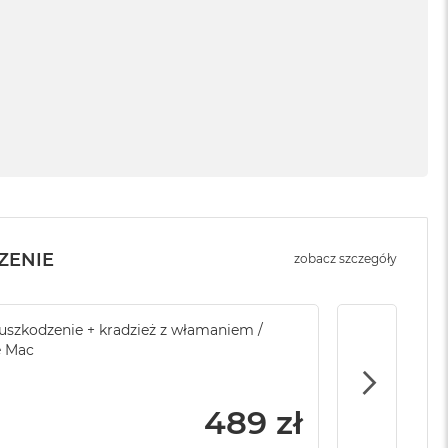
ZENIE
zobacz szczegóły
sowej do Apple
szkodzenie + kradzież z włamaniem /
Service Pack Platinum - 3 lata ochrony
Brak ubezpi
e Mac
Apple iMac / Mac mini
799 zł
489 zł