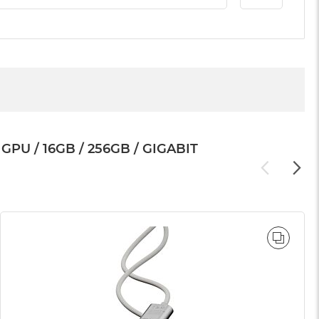
U / 16GB / 256GB / GIGABIT
WNAJ
PORÓ