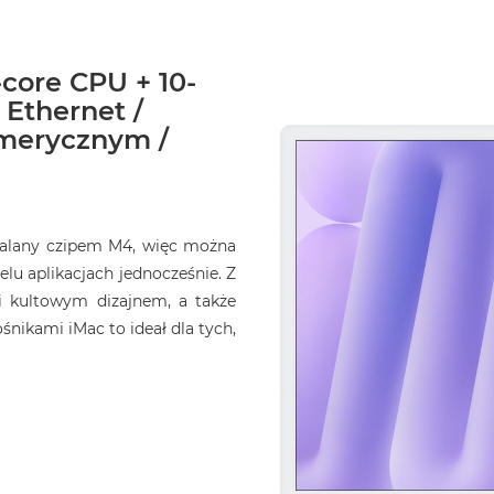
-core CPU + 10-
 Ethernet /
umerycznym /
opalany czipem M4, więc można
elu aplikacjach jednocześnie. Z
i kultowym dizajnem, a także
ikami iMac to ideał dla tych,