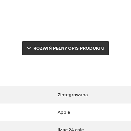
ROZWIŃ PEŁNY OPIS PRODUKTU
e.
j
Zintegrowana
a
Apple
erwisowym Apple na terenie
ta. Szczegółowe informacje na
iMac 24 cale