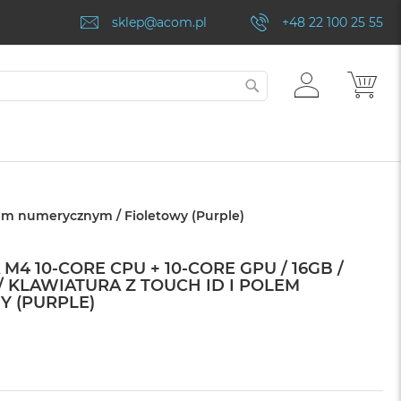
sklep@acom.pl
+48 22 100 25 55
ZALOGUJ
MÓJ
SZUKAJ
SIĘ
olem numerycznym / Fioletowy (Purple)
 M4 10-CORE CPU + 10-CORE GPU / 16GB /
 / KLAWIATURA Z TOUCH ID I POLEM
Y (PURPLE)