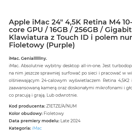
Apple iMac 24" 4,5K Retina M4 10
core GPU / 16GB / 256GB / Gigabit
Klawiatura z Touch ID i polem n
Fioletowy (Purple)
iMac. Geniallllllny.
iMac. Absolutnie wybitny desktop all‑in‑one. Jest turbod
na nim jeszcze sprawniej surfować po sieci i pracować w wi
olśniewającym 24‑calowym wyświetlaczem Retina 4,5K2 
zaawansowaną kamerą oraz doskonałymi mikrofonami i głośn
co pracują i grają. Lub odwrotnie.
Kod producenta:
Z1ETZE/A/NUM
Kolor obudowy:
Fioletowy
Data premiery modelu:
Late 2024
Kategoria:
iMac