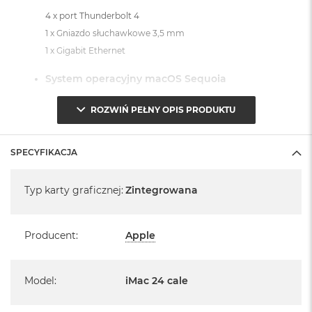
4 x port Thunderbolt 4
1 x Gniazdo słuchawkowe 3,5 mm
1 x Gigabit Ethernet
System operacyjny macOS Sequoia
- lub nowszy, z darmową aktualizacją.
ROZWIŃ PEŁNY OPIS PRODUKTU
SPECYFIKACJA
Specyfikacja
Typ karty graficznej
:
Zintegrowana
Informacje o produkcie:
iMac jest nowy
Producent
:
Apple
Pochodzi od polskiego, oficjalnego dystrybutora Apple.
Posiada pełną, 12 miesięczną gwarancję
Model
:
iMac 24 cale
producenta