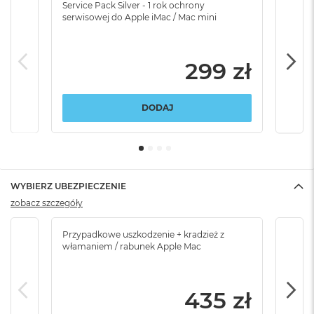
Service Pack Silver - 1 rok ochrony
Servi
serwisowej do Apple iMac / Mac mini
serw
299 zł
DODAJ
WYBIERZ UBEZPIECZENIE
zobacz szczegóły
Przypadkowe uszkodzenie + kradzież z
Brak
włamaniem / rabunek Apple Mac
435 zł