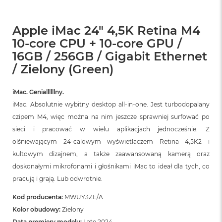
Apple iMac 24" 4,5K Retina M4
10-core CPU + 10-core GPU /
16GB / 256GB / Gigabit Ethernet
/ Zielony (Green)
iMac. Geniallllllny.
iMac. Absolutnie wybitny desktop all‑in‑one. Jest turbodopalany
czipem M4, więc można na nim jeszcze sprawniej surfować po
sieci i pracować w wielu aplikacjach jednocześnie. Z
olśniewającym 24‑calowym wyświetlaczem Retina 4,5K2 i
kultowym dizajnem, a także zaawansowaną kamerą oraz
doskonałymi mikrofonami i głośnikami iMac to ideał dla tych, co
pracują i grają. Lub odwrotnie.
Kod producenta:
MWUY3ZE/A
Kolor obudowy:
Zielony
Data premiery modelu:
Late 2024