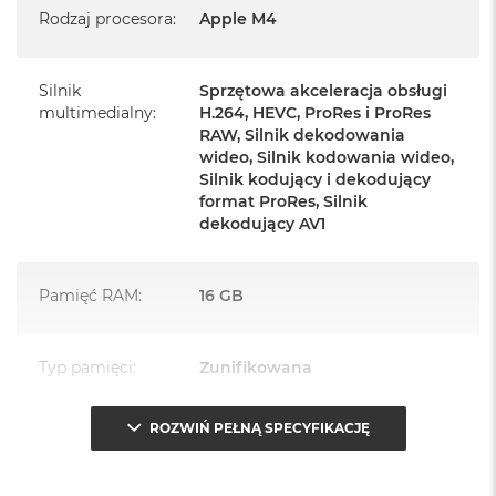
Rodzaj procesora
:
Apple M4
Zasilacz o mocy 143W
Przewód zasilający (2 m)
Silnik
Sprzętowa akceleracja obsługi
Przewód USB‑C do ładowania
multimedialny
:
H.264, HEVC, ProRes i ProRes
RAW, Silnik dekodowania
wideo, Silnik kodowania wideo,
Silnik kodujący i dekodujący
format ProRes, Silnik
dekodujący AV1
Najważniejsze cechy:
PASUJE WSZĘDZIE
– Ten zaskakująco smukły, dostępny w
Pamięć RAM
:
16 GB
siedmiu wspaniałych kolorach desktop all‑in‑one będzie
ozdobą, gdziekolwiek się pojawi.
Typ pamięci
:
Zunifikowana
TURBODOPALANY CZIPEM M4
– Z czipem Apple M4
zrobisz więcej szybciej. Bawisz się czy pracujesz, edytujesz
ROZWIŃ PEŁNĄ SPECYFIKACJĘ
Przepustowość
120 GB/s
zdjęcia, tworzysz prezentacje czy grasz – wszystko śmiga.
pamięci
:
SPEKTAKULARNY WYŚWIETLACZ
– 24‑calowy