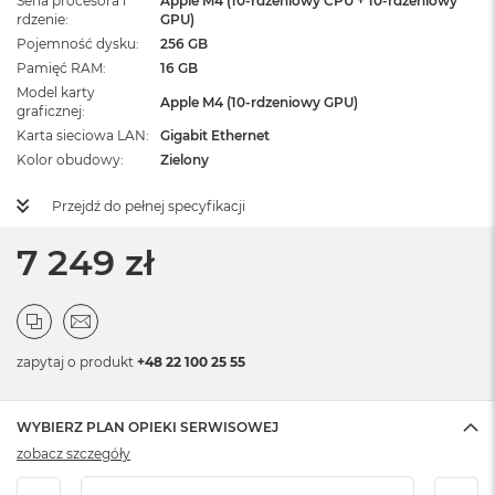
Seria procesora i
Apple M4 (10-rdzeniowy CPU + 10-rdzeniowy
rdzenie
GPU)
Pojemność dysku
256 GB
Pamięć RAM
16 GB
Model karty
Apple M4 (10-rdzeniowy GPU)
graficznej
Karta sieciowa LAN
Gigabit Ethernet
Kolor obudowy
Zielony
Przejdź do pełnej specyfikacji
7 249 zł
zapytaj o produkt
+48 22 100 25 55
WYBIERZ PLAN OPIEKI SERWISOWEJ
zobacz szczegóły