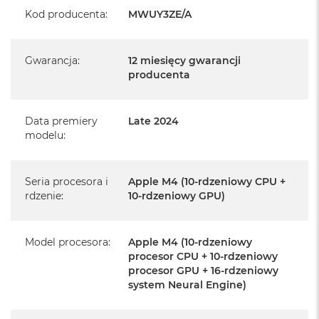
Realizowaną w każdym autoryzowanym punkcie
Kod producenta
:
MWUY3ZE/A
serwisowym Apple na terenie całego świata.
Istnieje możliwość przedłużenia gwarancji producenta.
Gwarancja
:
12 miesięcy gwarancji
Szczegółowe informacje na ten temat uzyskają Państwo
producenta
kontaktując się z naszym handlowcem.
Posiada fabryczne opakowanie
Data premiery
Late 2024
Posiada system operacyjny macOS w języku
modelu
:
polskim oraz polskie menu
Język polski wybieramy przy pierwszym uruchomieniu
Seria procesora i
Apple M4 (10-rdzeniowy CPU +
urządzenia.
rdzenie
:
10-rdzeniowy GPU)
Zawartość zestawu:
Model procesora
:
Apple M4 (10-rdzeniowy
24-calowy iMac
procesor CPU + 10-rdzeniowy
procesor GPU + 16-rdzeniowy
Magic Keyboard z Touch ID
system Neural Engine)
Mysz Magic Mouse