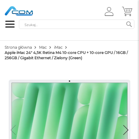
ZALOGUJ
MÓ
SIĘ
Szukaj
SZ
Strona główna
Mac
iMac
Apple iMac 24" 4,5K Retina M4 10-core CPU + 10-core GPU / 16GB /
256GB / Gigabit Ethernet / Zielony (Green)