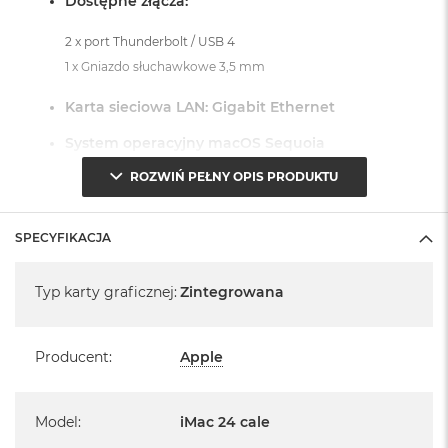
Dostępne złącza:
2 x port Thunderbolt / USB 4
1 x Gniazdo słuchawkowe 3,5 mm
Karta sieciowa LAN: Gigabit Ethernet
System operacyjny macOS Sequoia
ROZWIŃ PEŁNY OPIS PRODUKTU
- lub nowszy, z darmową aktualizacją.
SPECYFIKACJA
Specyfikacja
Typ karty graficznej
:
Zintegrowana
Informacje o produkcie:
iMac jest nowy
Producent
:
Apple
Pochodzi od polskiego, oficjalnego dystrybutora Apple.
Model
:
iMac 24 cale
Posiada pełną, 12 miesięczną gwarancję
producenta