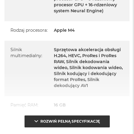
Mysz Magic Mouse
procesor GPU + 16-rdzeniowy
system Neural Engine)
Zasilacz o mocy 143W
Przewód zasilający (2 m)
Rodzaj procesora
:
Apple M4
Przewód USB‑C do ładowania
Silnik
Sprzętowa akceleracja obsługi
multimedialny
:
H.264, HEVC, ProRes i ProRes
RAW, Silnik dekodowania
wideo, Silnik kodowania wideo,
Najważniejsze cechy:
Silnik kodujący i dekodujący
format ProRes, Silnik
dekodujący AV1
PASUJE WSZĘDZIE
– Ten zaskakująco smukły, dostępny w
siedmiu wspaniałych kolorach desktop all‑in‑one będzie
ozdobą, gdziekolwiek się pojawi.
Pamięć RAM
:
16 GB
TURBODOPALANY CZIPEM M4
– Z czipem Apple M4
ROZWIŃ PEŁNĄ SPECYFIKACJĘ
zrobisz więcej szybciej. Bawisz się czy pracujesz, edytujesz
Typ pamięci
:
Zunifikowana
zdjęcia, tworzysz prezentacje czy grasz – wszystko śmiga.