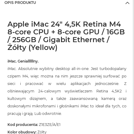
OPIS PRODUKTU
Apple iMac 24" 4,5K Retina M4
8-core CPU + 8-core GPU / 16GB
/ 256GB / Gigabit Ethernet /
Żółty (Yellow)
iMac. Geniallllllny.
iMac. Absolutnie wybitny desktop all‑in‑one. Jest turbodopalany
czipem M4, więc można na nim jeszcze sprawniej surfować po
sieci i pracować w wielu aplikacjach jednocześnie. Z
olśniewającym 24‑calowym wyświetlaczem Retina 4,5K2 i
kultowym dizajnem, a także zaawansowaną kamerą oraz
doskonałymi mikrofonami i głośnikami iMac to ideał dla tych, co
pracują i grają. Lub odwrotnie.
Kod producenta:
Z1E3ZE/A/E1
Kolor obudowy:
Żółty