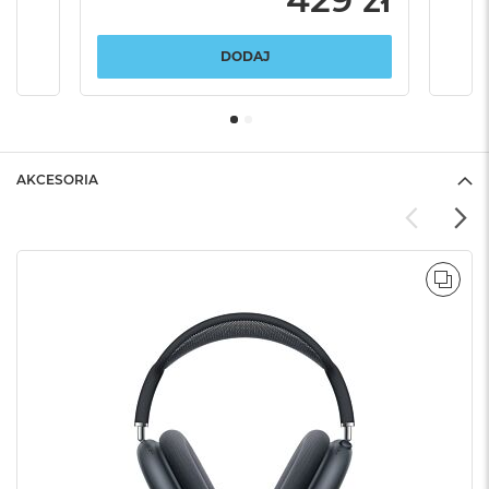
DODAJ
AKCESORIA
POR