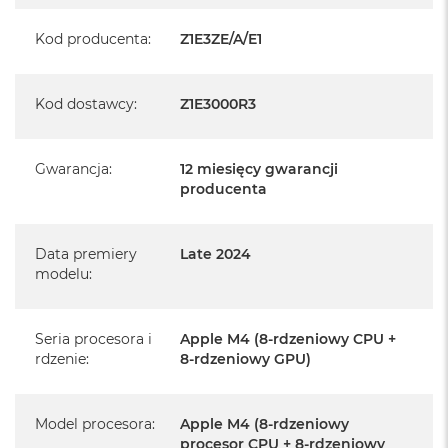
Kod producenta
:
Z1E3ZE/A/E1
Realizowaną w każdym autoryzowanym punkcie
serwisowym Apple na terenie całego świata.
Istnieje możliwość przedłużenia gwarancji producenta.
Kod dostawcy
:
Z1E3000R3
Szczegółowe informacje na ten temat uzyskają Państwo
kontaktując się z naszym handlowcem.
Gwarancja
:
12 miesięcy gwarancji
Posiada fabryczne opakowanie
producenta
Posiada system operacyjny macOS w języku
polskim oraz polskie menu
Data premiery
Late 2024
Język polski wybieramy przy pierwszym uruchomieniu
modelu
:
urządzenia.
Seria procesora i
Apple M4 (8-rdzeniowy CPU +
Zawartość zestawu:
rdzenie
:
8-rdzeniowy GPU)
24-calowy iMac
Magic Keyboard
Model procesora
:
Apple M4 (8-rdzeniowy
procesor CPU + 8-rdzeniowy