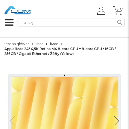
ZALOGUJ
MÓ
SIĘ
Szukaj
SZ
Strona główna
Mac
iMac
Apple iMac 24" 4,5K Retina M4 8-core CPU + 8-core GPU / 16GB /
256GB / Gigabit Ethernet / Żółty (Yellow)