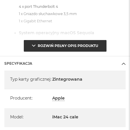
4 x port Thunderbolt 4
1 x Gniazdo słuchawkowe 3,5 mm
1 x Gigabit Ethernet
System operacyjny macOS Sequoia
- lub nowszy, z darmową aktualizacją.
ROZWIŃ PEŁNY OPIS PRODUKTU
SPECYFIKACJA
Specyfikacja
Typ karty graficznej
:
Zintegrowana
Informacje o produkcie:
iMac jest nowy
Producent
:
Apple
Pochodzi od polskiego, oficjalnego dystrybutora Apple.
Posiada pełną, 12 miesięczną gwarancję
Model
:
iMac 24 cale
producenta