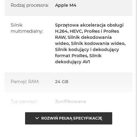
Rodzaj procesora
:
Apple M4
Zasilacz o mocy 143W
Przewód zasilający (2 m)
Silnik
Sprzętowa akceleracja obsługi
Przewód USB‑C do ładowania
multimedialny
:
H.264, HEVC, ProRes i ProRes
RAW, Silnik dekodowania
wideo, Silnik kodowania wideo,
Silnik kodujący i dekodujący
format ProRes, Silnik
dekodujący AV1
Najważniejsze cechy:
PASUJE WSZĘDZIE
– Ten zaskakująco smukły, dostępny w
Pamięć RAM
:
24 GB
siedmiu wspaniałych kolorach desktop all‑in‑one będzie
ozdobą, gdziekolwiek się pojawi.
Typ pamięci
:
Zunifikowana
TURBODOPALANY CZIPEM M4
– Z czipem Apple M4
zrobisz więcej szybciej. Bawisz się czy pracujesz, edytujesz
ROZWIŃ PEŁNĄ SPECYFIKACJĘ
Przepustowość
120 GB/s
zdjęcia, tworzysz prezentacje czy grasz – wszystko śmiga.
pamięci
:
SPEKTAKULARNY WYŚWIETLACZ
– 24‑calowy