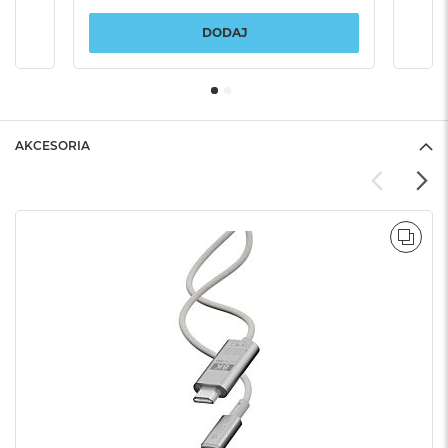
DODAJ
AKCESORIA
POR