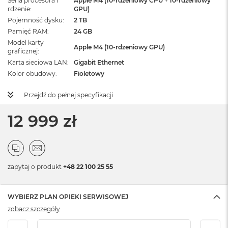
Seria procesora i
Apple M4 (10-rdzeniowy CPU + 10-rdzeniowy
rdzenie
GPU)
Pojemność dysku
2 TB
Pamięć RAM
24 GB
Model karty
Apple M4 (10-rdzeniowy GPU)
graficznej
Karta sieciowa LAN
Gigabit Ethernet
Kolor obudowy
Fioletowy
Przejdź do pełnej specyfikacji
12 999 zł
zapytaj o produkt
+48 22 100 25 55
WYBIERZ PLAN OPIEKI SERWISOWEJ
zobacz szczegóły