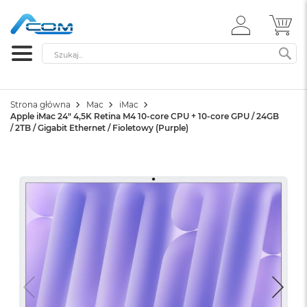
ZALOGUJ
MÓ
SIĘ
Szukaj
SZ
Strona główna
Mac
iMac
Apple iMac 24" 4,5K Retina M4 10-core CPU + 10-core GPU / 24GB
/ 2TB / Gigabit Ethernet / Fioletowy (Purple)