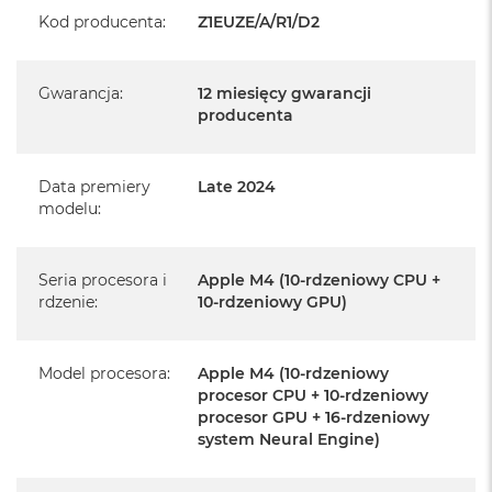
Realizowaną w każdym autoryzowanym punkcie
Kod producenta
:
Z1EUZE/A/R1/D2
serwisowym Apple na terenie całego świata.
Istnieje możliwość przedłużenia gwarancji producenta.
Gwarancja
:
12 miesięcy gwarancji
Szczegółowe informacje na ten temat uzyskają Państwo
producenta
kontaktując się z naszym handlowcem.
Posiada fabryczne opakowanie
Data premiery
Late 2024
Posiada system operacyjny macOS w języku
modelu
:
polskim oraz polskie menu
Język polski wybieramy przy pierwszym uruchomieniu
Seria procesora i
Apple M4 (10-rdzeniowy CPU +
urządzenia.
rdzenie
:
10-rdzeniowy GPU)
Zawartość zestawu:
Model procesora
:
Apple M4 (10-rdzeniowy
24-calowy iMac
procesor CPU + 10-rdzeniowy
procesor GPU + 16-rdzeniowy
Magic Keyboard z Touch ID
system Neural Engine)
Mysz Magic Mouse