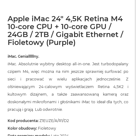
Apple iMac 24" 4,5K Retina M4
10-core CPU + 10-core GPU /
24GB / 2TB / Gigabit Ethernet /
Fioletowy (Purple)
iMac. Geniallllllny.
iMac. Absolutnie wybitny desktop all‑in‑one. Jest turbodopalany
czipem M4, więc można na nim jeszcze sprawniej surfować po
sieci i pracować w wielu aplikacjach jednocześnie. Z
olśniewającym 24‑calowym wyświetlaczem Retina 4,5K2 i
kultowym dizajnem, a także zaawansowaną kamerą oraz
doskonałymi mikrofonami i głośnikami iMac to ideał dla tych, co
pracują i grają. Lub odwrotnie.
Kod producenta:
Z1EUZE/A/R1/D2
Kolor obudowy:
Fioletowy
Data premiery modelu:
Late 2024