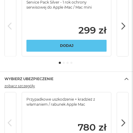
Service Pack Silver - 1 rok ochrony
Servi
serwisowej do Apple iMac / Mac mini
serw
299 zł
DODAJ
WYBIERZ UBEZPIECZENIE
zobacz szczegóły
Przypadkowe uszkodzenie + kradzież z
Brak
włamaniem / rabunek Apple Mac
780 zł