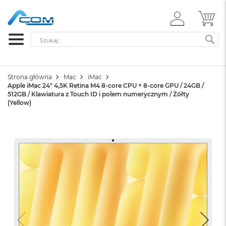
ZALOGUJ
MÓ
SIĘ
Szukaj
SZ
Strona główna
Mac
iMac
Apple iMac 24" 4,5K Retina M4 8-core CPU + 8-core GPU / 24GB /
512GB / Klawiatura z Touch ID i polem numerycznym / Żółty
(Yellow)