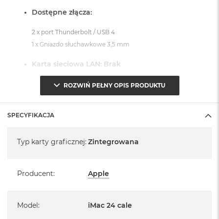
Dostępne złącza:
2 x port Thunderbolt / USB 4
1 x Gniazdo słuchawkowe 3,5 mm
Karta sieciowa LAN: Brak
System operacyjny macOS Sequoia
ROZWIŃ PEŁNY OPIS PRODUKTU
- lub nowszy, z darmową aktualizacją.
SPECYFIKACJA
Specyfikacja
Typ karty graficznej
:
Zintegrowana
Informacje o produkcie:
Producent
:
Apple
iMac jest nowy
Pochodzi od polskiego, oficjalnego dystrybutora Apple.
Model
:
iMac 24 cale