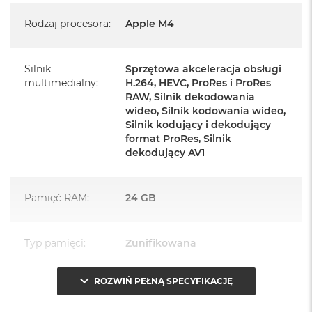
Rodzaj procesora
:
Apple M4
Mysz Magic Mouse
Zasilacz o mocy 143W
Silnik
Sprzętowa akceleracja obsługi
Przewód zasilający (2 m)
multimedialny
:
H.264, HEVC, ProRes i ProRes
RAW, Silnik dekodowania
Przewód USB‑C do ładowania
wideo, Silnik kodowania wideo,
Silnik kodujący i dekodujący
format ProRes, Silnik
dekodujący AV1
Najważniejsze cechy:
Pamięć RAM
:
24 GB
PASUJE WSZĘDZIE
– Ten zaskakująco smukły, dostępny w
siedmiu wspaniałych kolorach desktop all‑in‑one będzie
Typ pamięci
:
Zunifikowana
ozdobą, gdziekolwiek się pojawi.
ROZWIŃ PEŁNĄ SPECYFIKACJĘ
TURBODOPALANY CZIPEM M4
– Z czipem Apple M4
Przepustowość
120 GB/s
zrobisz więcej szybciej. Bawisz się czy pracujesz, edytujesz
pamięci
: