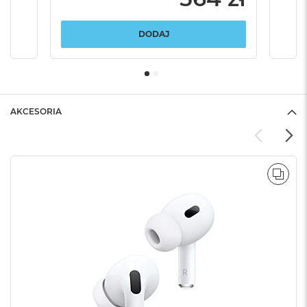
DODAJ
AKCESORIA
POR