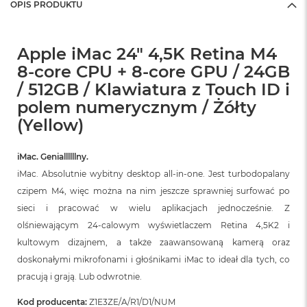
OPIS PRODUKTU
Apple iMac 24" 4,5K Retina M4
8-core CPU + 8-core GPU / 24GB
/ 512GB / Klawiatura z Touch ID i
polem numerycznym / Żółty
(Yellow)
iMac. Geniallllllny.
iMac. Absolutnie wybitny desktop all‑in‑one. Jest turbodopalany
czipem M4, więc można na nim jeszcze sprawniej surfować po
sieci i pracować w wielu aplikacjach jednocześnie. Z
olśniewającym 24‑calowym wyświetlaczem Retina 4,5K2 i
kultowym dizajnem, a także zaawansowaną kamerą oraz
doskonałymi mikrofonami i głośnikami iMac to ideał dla tych, co
pracują i grają. Lub odwrotnie.
Kod producenta:
Z1E3ZE/A/R1/D1/NUM