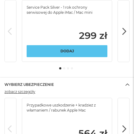
Service Pack Silver - 1 rok ochrony
Servi
serwisowej do Apple iMac / Mac mini
serw
299 zł
DODAJ
WYBIERZ UBEZPIECZENIE
zobacz szczegóły
Przypadkowe uszkodzenie + kradzież z
Brak
włamaniem / rabunek Apple Mac
564 zł