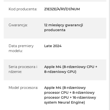
Posiada pełną, 12 miesięczną gwarancję
producenta
Kod producenta
:
Z1E3ZE/A/R1/D1/NUM
Realizowaną w każdym autoryzowanym punkcie
serwisowym Apple na terenie całego świata.
Gwarancja
:
12 miesięcy gwarancji
Istnieje możliwość przedłużenia gwarancji producenta.
producenta
Szczegółowe informacje na ten temat uzyskają Państwo
kontaktując się z naszym handlowcem.
Data premiery
Late 2024
Posiada fabryczne opakowanie
modelu
:
Posiada system operacyjny macOS w języku
polskim oraz polskie menu
Seria procesora i
Apple M4 (8-rdzeniowy CPU +
rdzenie
:
8-rdzeniowy GPU)
Język polski wybieramy przy pierwszym uruchomieniu
urządzenia.
Model procesora
:
Apple M4 (8-rdzeniowy
Zawartość zestawu:
procesor CPU + 8-rdzeniowy
procesor GPU + 16-rdzeniowy
24-calowy iMac
system Neural Engine)
Magic Keyboard z Touch ID i polem numerycznym