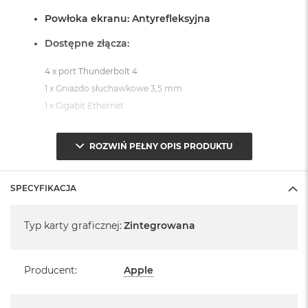
Powłoka ekranu: Antyrefleksyjna
Dostępne złącza:
4 x port Thunderbolt 4
1 x Gniazdo słuchawkowe 3,5 mm
1 x Gigabit Ethernet
System operacyjny macOS Sequoia
ROZWIŃ PEŁNY OPIS PRODUKTU
- lub nowszy, z darmową aktualizacją.
SPECYFIKACJA
Specyfikacja
Typ karty graficznej
:
Zintegrowana
Informacje o produkcie:
Producent
:
Apple
iMac jest nowy
Pochodzi od polskiego, oficjalnego dystrybutora Apple.