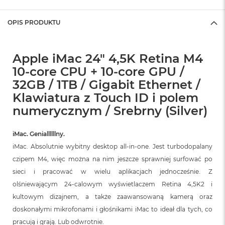
OPIS PRODUKTU
Apple iMac 24" 4,5K Retina M4
10-core CPU + 10-core GPU /
32GB / 1TB / Gigabit Ethernet /
Klawiatura z Touch ID i polem
numerycznym / Srebrny (Silver)
iMac. Geniallllllny.
iMac. Absolutnie wybitny desktop all‑in‑one. Jest turbodopalany
czipem M4, więc można na nim jeszcze sprawniej surfować po
sieci i pracować w wielu aplikacjach jednocześnie. Z
olśniewającym 24‑calowym wyświetlaczem Retina 4,5K2 i
kultowym dizajnem, a także zaawansowaną kamerą oraz
doskonałymi mikrofonami i głośnikami iMac to ideał dla tych, co
pracują i grają. Lub odwrotnie.