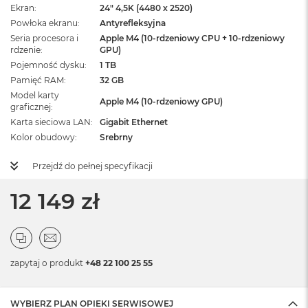
Ekran
24" 4,5K (4480 x 2520)
Powłoka ekranu
Antyrefleksyjna
Seria procesora i
Apple M4 (10-rdzeniowy CPU + 10-rdzeniowy
rdzenie
GPU)
Pojemność dysku
1 TB
Pamięć RAM
32 GB
Model karty
Apple M4 (10-rdzeniowy GPU)
graficznej
Karta sieciowa LAN
Gigabit Ethernet
Kolor obudowy
Srebrny
Przejdź do pełnej specyfikacji
12 149 zł
zapytaj o produkt
+48 22 100 25 55
WYBIERZ PLAN OPIEKI SERWISOWEJ