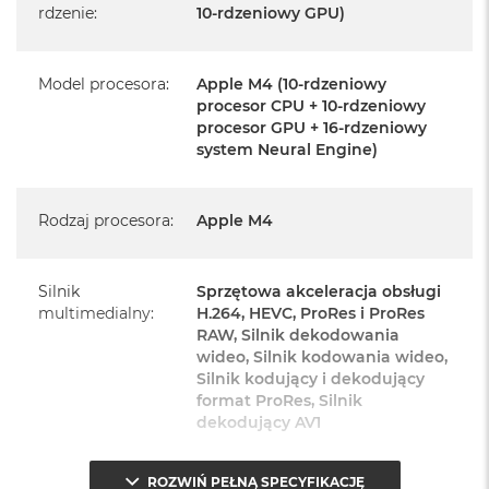
rdzenie
:
10-rdzeniowy GPU)
Magic Keyboard z Touch ID i polem numerycznym
Mysz Magic Mouse
Model procesora
:
Apple M4 (10-rdzeniowy
procesor CPU + 10-rdzeniowy
Zasilacz o mocy 143W
procesor GPU + 16-rdzeniowy
Przewód zasilający (2 m)
system Neural Engine)
Przewód USB‑C do ładowania
Rodzaj procesora
:
Apple M4
Silnik
Sprzętowa akceleracja obsługi
multimedialny
:
H.264, HEVC, ProRes i ProRes
Najważniejsze cechy:
RAW, Silnik dekodowania
wideo, Silnik kodowania wideo,
PASUJE WSZĘDZIE
Silnik kodujący i dekodujący
– Ten zaskakująco smukły, dostępny w
format ProRes, Silnik
siedmiu wspaniałych kolorach desktop all‑in‑one będzie
dekodujący AV1
ozdobą, gdziekolwiek się pojawi.
TURBODOPALANY CZIPEM M4
– Z czipem Apple M4
ROZWIŃ PEŁNĄ SPECYFIKACJĘ