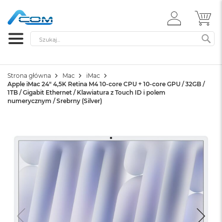
ZALOGUJ
MÓ
SIĘ
Szukaj
SZ
Strona główna
Mac
iMac
Apple iMac 24" 4,5K Retina M4 10-core CPU + 10-core GPU / 32GB /
1TB / Gigabit Ethernet / Klawiatura z Touch ID i polem
numerycznym / Srebrny (Silver)