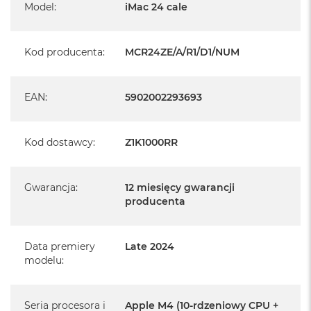
Model
:
iMac 24 cale
Posiada pełną, 12 miesięczną gwarancję
producenta
Kod producenta
:
MCR24ZE/A/R1/D1/NUM
Realizowaną w każdym autoryzowanym punkcie
serwisowym Apple na terenie całego świata.
EAN
:
5902002293693
Istnieje możliwość przedłużenia gwarancji producenta.
Szczegółowe informacje na ten temat uzyskają Państwo
kontaktując się z naszym handlowcem.
Kod dostawcy
:
Z1K1000RR
Posiada fabryczne opakowanie
Posiada system operacyjny macOS w języku
Gwarancja
:
12 miesięcy gwarancji
polskim oraz polskie menu
producenta
Język polski wybieramy przy pierwszym uruchomieniu
urządzenia.
Data premiery
Late 2024
modelu
:
Zawartość zestawu:
24-calowy iMac
Seria procesora i
Apple M4 (10-rdzeniowy CPU +