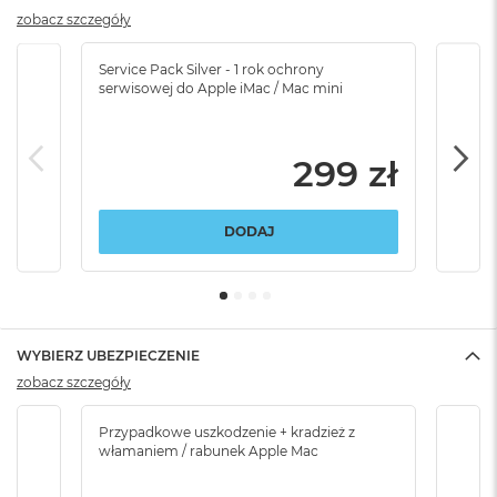
zobacz szczegóły
Service Pack Silver - 1 rok ochrony
Servi
serwisowej do Apple iMac / Mac mini
serw
299 zł
DODAJ
WYBIERZ UBEZPIECZENIE
zobacz szczegóły
Przypadkowe uszkodzenie + kradzież z
Brak
włamaniem / rabunek Apple Mac