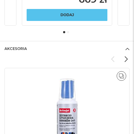
DODAJ
AKCESORIA
POR