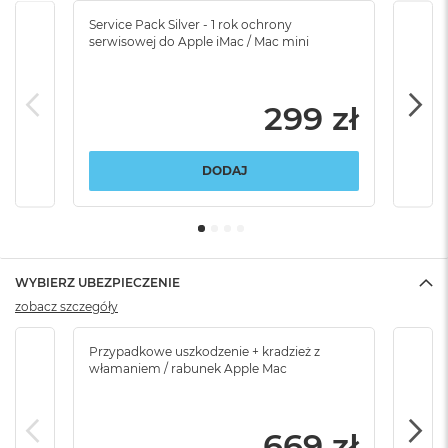
Service Pack Silver - 1 rok ochrony
Servi
serwisowej do Apple iMac / Mac mini
serw
299 zł
DODAJ
WYBIERZ UBEZPIECZENIE
zobacz szczegóły
Przypadkowe uszkodzenie + kradzież z
Brak
włamaniem / rabunek Apple Mac
669 zł