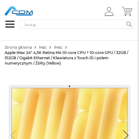
ZALOGUJ
MÓ
SIĘ
Szukaj
SZ
Strona główna
Mac
iMac
Apple iMac 24" 4,5K Retina M4 10-core CPU + 10-core GPU / 32GB /
512GB / Gigabit Ethernet / Klawiatura z Touch ID i polem
numerycznym / Żółty (Yellow)