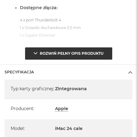
Dostępne złącza:
4 x port Thunderbolt 4
1 x Gniazdo słuchawkowe 3,5 mm
1 x Gigabit Ethernet
System operacyjny macOS Sequoia
ROZWIŃ PEŁNY OPIS PRODUKTU
- lub nowszy, z darmową aktualizacją.
SPECYFIKACJA
Specyfikacja
Typ karty graficznej
:
Zintegrowana
Informacje o produkcie:
Producent
:
Apple
iMac jest nowy
Pochodzi od polskiego, oficjalnego dystrybutora Apple.
Model
:
iMac 24 cale
Posiada pełną, 12 miesięczną gwarancję