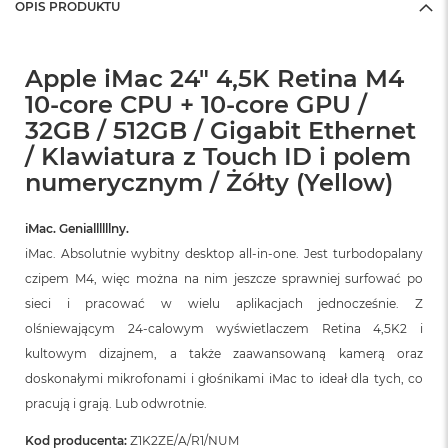
OPIS PRODUKTU
Apple iMac 24" 4,5K Retina M4
10-core CPU + 10-core GPU /
32GB / 512GB / Gigabit Ethernet
/ Klawiatura z Touch ID i polem
numerycznym / Żółty (Yellow)
iMac. Geniallllllny.
iMac. Absolutnie wybitny desktop all‑in‑one. Jest turbodopalany
czipem M4, więc można na nim jeszcze sprawniej surfować po
sieci i pracować w wielu aplikacjach jednocześnie. Z
olśniewającym 24‑calowym wyświetlaczem Retina 4,5K2 i
kultowym dizajnem, a także zaawansowaną kamerą oraz
doskonałymi mikrofonami i głośnikami iMac to ideał dla tych, co
pracują i grają. Lub odwrotnie.
Kod producenta:
Z1K2ZE/A/R1/NUM