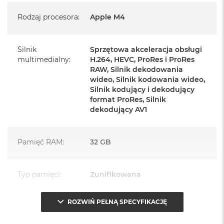
Mysz Magic Mouse
Rodzaj procesora
:
Apple M4
Zasilacz o mocy 143W
Przewód zasilający (2 m)
Silnik
Sprzętowa akceleracja obsługi
multimedialny
:
H.264, HEVC, ProRes i ProRes
Przewód USB‑C do ładowania
RAW, Silnik dekodowania
wideo, Silnik kodowania wideo,
Silnik kodujący i dekodujący
format ProRes, Silnik
dekodujący AV1
Najważniejsze cechy:
Pamięć RAM
:
32 GB
PASUJE WSZĘDZIE
– Ten zaskakująco smukły, dostępny w
siedmiu wspaniałych kolorach desktop all‑in‑one będzie
Typ pamięci
:
Zunifikowana
ozdobą, gdziekolwiek się pojawi.
TURBODOPALANY CZIPEM M4
– Z czipem Apple M4
ROZWIŃ PEŁNĄ SPECYFIKACJĘ
Przepustowość
120 GB/s
zrobisz więcej szybciej. Bawisz się czy pracujesz, edytujesz
pamięci
:
zdjęcia, tworzysz prezentacje czy grasz – wszystko śmiga.