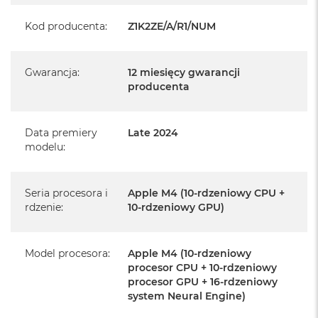
producenta
Kod producenta
:
Z1K2ZE/A/R1/NUM
Realizowaną w każdym autoryzowanym punkcie
serwisowym Apple na terenie całego świata.
Gwarancja
:
12 miesięcy gwarancji
Istnieje możliwość przedłużenia gwarancji producenta.
producenta
Szczegółowe informacje na ten temat uzyskają Państwo
kontaktując się z naszym handlowcem.
Data premiery
Late 2024
Posiada fabryczne opakowanie
modelu
:
Posiada system operacyjny macOS w języku
polskim oraz polskie menu
Seria procesora i
Apple M4 (10-rdzeniowy CPU +
Język polski wybieramy przy pierwszym uruchomieniu
rdzenie
:
10-rdzeniowy GPU)
urządzenia.
Zawartość zestawu:
Model procesora
:
Apple M4 (10-rdzeniowy
procesor CPU + 10-rdzeniowy
procesor GPU + 16-rdzeniowy
24-calowy iMac
system Neural Engine)
Magic Keyboard z Touch ID i polem numerycznym