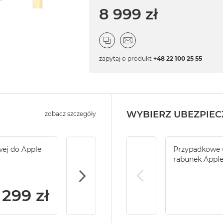
8 999 zł
zapytaj o produkt
+48 22 100 25 55
WYBIERZ UBEZPIEC
zobacz szczegóły
wej do Apple
Service Pack Gold - 2 lata ochrony serwi
Przypadkowe u
iMac / Mac mini
rabunek Appl
299 zł