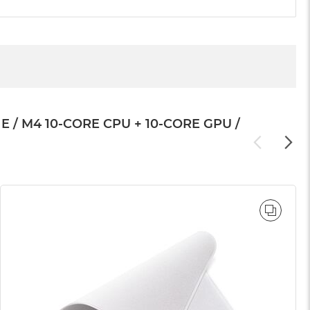
 M4 10-CORE CPU + 10-CORE GPU /
WNAJ
PORÓ