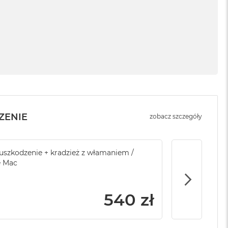
ZENIE
zobacz szczegóły
sowej do Apple
szkodzenie + kradzież z włamaniem /
Service Pack Platinum - 3 lata ochrony
Brak ubezpi
e Mac
Apple iMac / Mac mini
799 zł
540 zł