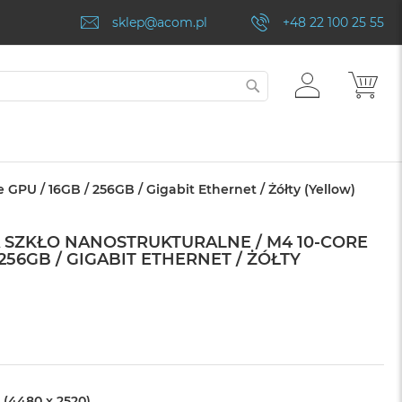
sklep@acom.pl
+48 22 100 25 55
ZALOGUJ
MÓJ
SZUKAJ
SIĘ
 GPU / 16GB / 256GB / Gigabit Ethernet / Żółty (Yellow)
NA SZKŁO NANOSTRUKTURALNE / M4 10-CORE
 256GB / GIGABIT ETHERNET / ŻÓŁTY
 (4480 x 2520)