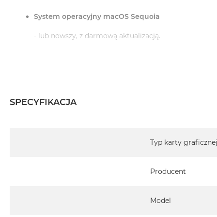
System operacyjny macOS Sequoia
- lub nowszy, z darmową aktualizacją.
Informacje o produkcie:
iMac jest nowy
SPECYFIKACJA
Pochodzi od polskiego, oficjalnego dystrybutora Appl
Specyfikacja
Posiada pełną, 12 miesięczną gwarancję producent
Typ karty graficzne
Realizowaną w każdym autoryzowanym punkcie s
Producent
całego świata.
Istnieje możliwość przedłużenia gwarancji producen
ten temat uzyskają Państwo kontaktując się z naszy
Model