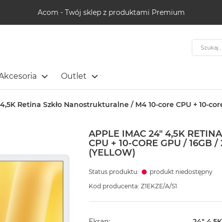
Acom - Twój sklep z produktami Premium
Szukaj
Akcesoria
Outlet
4,5K Retina Szkło Nanostrukturalne / M4 10-core CPU + 10-core
APPLE IMAC 24" 4,5K RETI
CPU + 10-CORE GPU / 16GB /
(YELLOW)
Status produktu:
produkt niedostępny
Kod producenta: Z1EKZE/A/S1
Ekran
24" 4,5K