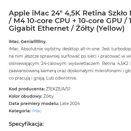
Apple iMac 24" 4,5K Retina Szkło
/ M4 10-core CPU + 10-core GPU / 
Gigabit Ethernet / Żółty (Yellow)
iMac. Geniallllllny.
iMac. Absolutnie wybitny desktop all‑in‑one. Jest turbod
na nim jeszcze sprawniej surfować po sieci i pracować w wi
olśniewającym 24‑calowym wyświetlaczem Retina 4,5K2 
zaawansowaną kamerą oraz doskonałymi mikrofonami i głośn
co pracują i grają. Lub odwrotnie.
Kod producenta:
Z1EKZE/A/S1
Kolor obudowy:
Żółty
Data premiery modelu:
Late 2024
Kategoria:
iMac
Specyfikacja: