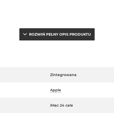
ROZWIŃ PEŁNY OPIS PRODUKTU
e.
a
j
Zintegrowana
erwisowym Apple na terenie
Apple
ta. Szczegółowe informacje na
m handlowcem.
iMac 24 cale