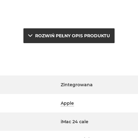
ROZWIŃ PEŁNY OPIS PRODUKTU
e.
a
j
Zintegrowana
erwisowym Apple na terenie
Apple
ta. Szczegółowe informacje na
m handlowcem.
iMac 24 cale