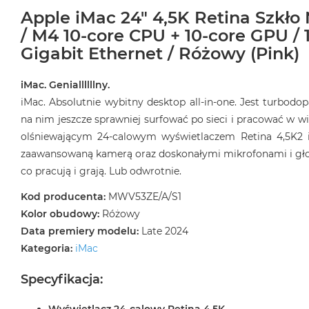
Apple iMac 24" 4,5K Retina Szkło
/ M4 10-core CPU + 10-core GPU / 
Gigabit Ethernet / Różowy (Pink)
iMac. Geniallllllny.
iMac. Absolutnie wybitny desktop all‑in‑one. Jest turbod
na nim jeszcze sprawniej surfować po sieci i pracować w wi
olśniewającym 24‑calowym wyświetlaczem Retina 4,5K2 
zaawansowaną kamerą oraz doskonałymi mikrofonami i głośn
co pracują i grają. Lub odwrotnie.
Kod producenta:
MWV53ZE/A/S1
Kolor obudowy:
Różowy
Data premiery modelu:
Late 2024
Kategoria:
iMac
Specyfikacja: