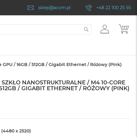
sklep@acom.pl
+48 22 100 25 55
ZALOGUJ
MÓJ
SZUKAJ
SIĘ
 GPU / 16GB / 512GB / Gigabit Ethernet / Różowy (Pink)
NA SZKŁO NANOSTRUKTURALNE / M4 10-CORE
 512GB / GIGABIT ETHERNET / RÓŻOWY (PINK)
 (4480 x 2520)