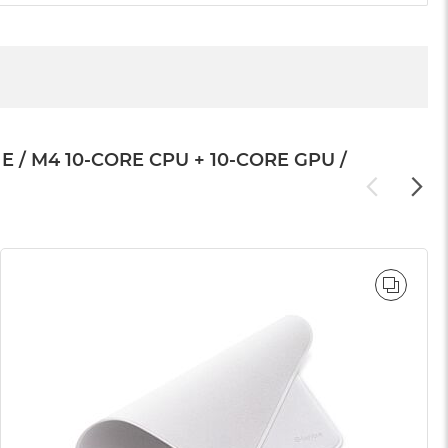
 M4 10-CORE CPU + 10-CORE GPU /
WNAJ
PORÓ