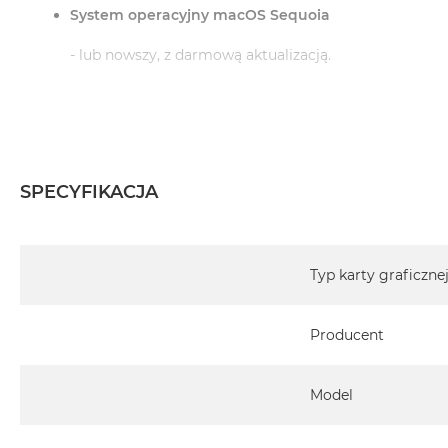
System operacyjny macOS Sequoia
- lub nowszy, z darmową aktualizacją.
Informacje o produkcie:
iMac jest nowy
SPECYFIKACJA
Pochodzi od polskiego, oficjalnego dystrybutora Appl
Specyfikacja
Posiada pełną, 12 miesięczną gwarancję producent
Typ karty graficzne
Realizowaną w każdym autoryzowanym punkcie s
Producent
całego świata.
Istnieje możliwość przedłużenia gwarancji producen
ten temat uzyskają Państwo kontaktując się z naszy
Model
Posiada fabryczne opakowanie