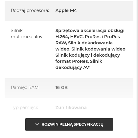
Mysz Magic Mouse
Rodzaj procesora
:
Apple M4
Zasilacz o mocy 143W
Przewód zasilający (2 m)
Silnik
Sprzętowa akceleracja obsługi
multimedialny
:
H.264, HEVC, ProRes i ProRes
Przewód USB‑C do ładowania
RAW, Silnik dekodowania
wideo, Silnik kodowania wideo,
Silnik kodujący i dekodujący
format ProRes, Silnik
dekodujący AV1
Najważniejsze cechy:
Pamięć RAM
:
16 GB
PASUJE WSZĘDZIE
– Ten zaskakująco smukły, dostępny w
siedmiu wspaniałych kolorach desktop all‑in‑one będzie
Typ pamięci
:
Zunifikowana
ozdobą, gdziekolwiek się pojawi.
TURBODOPALANY CZIPEM M4
– Z czipem Apple M4
ROZWIŃ PEŁNĄ SPECYFIKACJĘ
Przepustowość
120 GB/s
zrobisz więcej szybciej. Bawisz się czy pracujesz, edytujesz
pamięci
:
zdjęcia, tworzysz prezentacje czy grasz – wszystko śmiga.