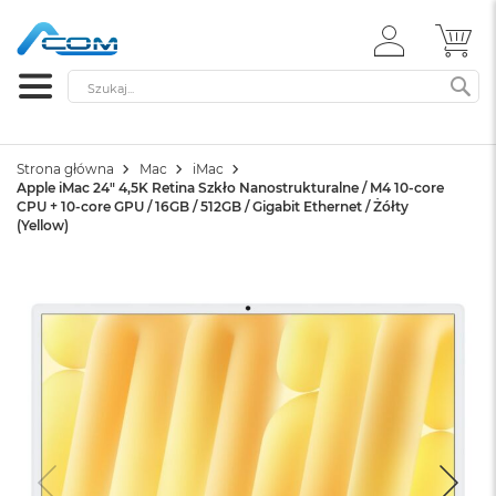
ZALOGUJ
MÓ
SIĘ
Szukaj
SZ
Strona główna
Mac
iMac
Apple iMac 24" 4,5K Retina Szkło Nanostrukturalne / M4 10-core
CPU + 10-core GPU / 16GB / 512GB / Gigabit Ethernet / Żółty
(Yellow)