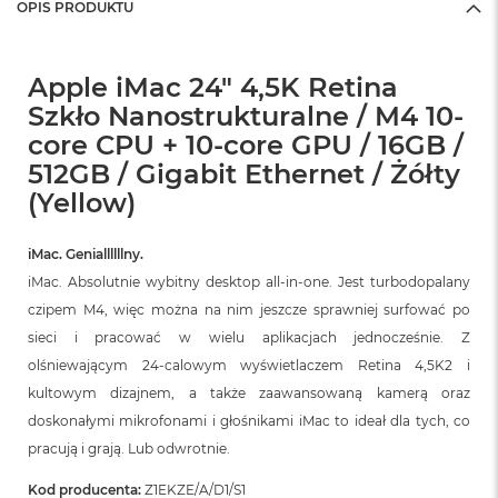
OPIS PRODUKTU
Apple iMac 24" 4,5K Retina
Szkło Nanostrukturalne / M4 10-
core CPU + 10-core GPU / 16GB /
512GB / Gigabit Ethernet / Żółty
(Yellow)
iMac. Geniallllllny.
iMac. Absolutnie wybitny desktop all‑in‑one. Jest turbodopalany
czipem M4, więc można na nim jeszcze sprawniej surfować po
sieci i pracować w wielu aplikacjach jednocześnie. Z
olśniewającym 24‑calowym wyświetlaczem Retina 4,5K2 i
kultowym dizajnem, a także zaawansowaną kamerą oraz
doskonałymi mikrofonami i głośnikami iMac to ideał dla tych, co
pracują i grają. Lub odwrotnie.
Kod producenta:
Z1EKZE/A/D1/S1