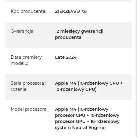
producenta
Kod producenta
:
Z1EKZE/A/D1/S1
Realizowaną w każdym autoryzowanym punkcie
serwisowym Apple na terenie całego świata.
Gwarancja
:
12 miesięcy gwarancji
Istnieje możliwość przedłużenia gwarancji producenta.
producenta
Szczegółowe informacje na ten temat uzyskają Państwo
kontaktując się z naszym handlowcem.
Data premiery
Late 2024
Posiada fabryczne opakowanie
modelu
:
Posiada system operacyjny macOS w języku
polskim oraz polskie menu
Seria procesora i
Apple M4 (10-rdzeniowy CPU +
Język polski wybieramy przy pierwszym uruchomieniu
rdzenie
:
10-rdzeniowy GPU)
urządzenia.
Zawartość zestawu:
Model procesora
:
Apple M4 (10-rdzeniowy
procesor CPU + 10-rdzeniowy
procesor GPU + 16-rdzeniowy
24-calowy iMac
system Neural Engine)
Magic Keyboard z Touch ID