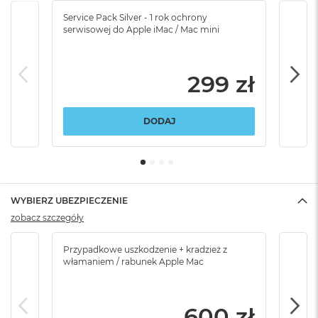
Service Pack Silver - 1 rok ochrony
Servi
serwisowej do Apple iMac / Mac mini
serw
299 zł
DODAJ
WYBIERZ UBEZPIECZENIE
zobacz szczegóły
Przypadkowe uszkodzenie + kradzież z
Brak
włamaniem / rabunek Apple Mac
600 zł