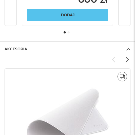
DODAJ
AKCESORIA
POR