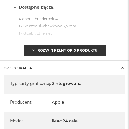
Dostępne złącza:
4 x port Thunderbolt 4
1 x Gniazdo słuchawkowe 3,5 mm
1 x Gigabit Ethernet
System operacyjny macOS Sequoia
ROZWIŃ PEŁNY OPIS PRODUKTU
- lub nowszy, z darmową aktualizacją.
SPECYFIKACJA
Specyfikacja
Typ karty graficznej
:
Zintegrowana
Informacje o produkcie:
Producent
:
Apple
iMac jest nowy
Pochodzi od polskiego, oficjalnego dystrybutora Apple.
Model
:
iMac 24 cale
Posiada pełną, 12 miesięczną gwarancję