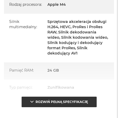
Mysz Magic Mouse
Rodzaj procesora
:
Apple M4
Zasilacz o mocy 143W
Przewód zasilający (2 m)
Silnik
Sprzętowa akceleracja obsługi
multimedialny
:
H.264, HEVC, ProRes i ProRes
Przewód USB‑C do ładowania
RAW, Silnik dekodowania
wideo, Silnik kodowania wideo,
Silnik kodujący i dekodujący
format ProRes, Silnik
dekodujący AV1
Najważniejsze cechy:
Pamięć RAM
:
24 GB
PASUJE WSZĘDZIE
– Ten zaskakująco smukły, dostępny w
siedmiu wspaniałych kolorach desktop all‑in‑one będzie
Typ pamięci
:
Zunifikowana
ozdobą, gdziekolwiek się pojawi.
TURBODOPALANY CZIPEM M4
– Z czipem Apple M4
ROZWIŃ PEŁNĄ SPECYFIKACJĘ
Przepustowość
120 GB/s
zrobisz więcej szybciej. Bawisz się czy pracujesz, edytujesz
pamięci
:
zdjęcia, tworzysz prezentacje czy grasz – wszystko śmiga.