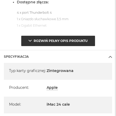
Dostępne złącza:
4 x port Thunderbolt 4
1 x Gniazdo słuchawkowe 3,5 mm
1 x Gigabit Ethernet
System operacyjny macOS Sequoia
ROZWIŃ PEŁNY OPIS PRODUKTU
- lub nowszy, z darmową aktualizacją.
SPECYFIKACJA
Specyfikacja
Typ karty graficznej
:
Zintegrowana
Informacje o produkcie:
Producent
:
Apple
iMac jest nowy
Pochodzi od polskiego, oficjalnego dystrybutora Apple.
Model
:
iMac 24 cale
Posiada pełną, 12 miesięczną gwarancję
producenta