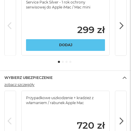
Service Pack Silver - 1 rok ochrony
Servi
serwisowej do Apple iMac / Mac mini
serw
299 zł
DODAJ
WYBIERZ UBEZPIECZENIE
zobacz szczegóły
Przypadkowe uszkodzenie + kradzież z
Brak
włamaniem / rabunek Apple Mac
720 zł