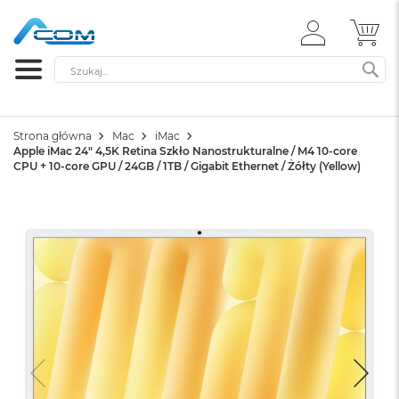
ZALOGUJ
MÓ
SIĘ
Szukaj
SZ
Strona główna
Mac
iMac
Apple iMac 24" 4,5K Retina Szkło Nanostrukturalne / M4 10-core
CPU + 10-core GPU / 24GB / 1TB / Gigabit Ethernet / Żółty (Yellow)