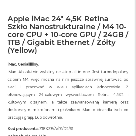
Apple iMac 24" 4,5K Retina
Szkło Nanostrukturalne / M4 10-
core CPU + 10-core GPU / 24GB /
1TB / Gigabit Ethernet / Żółty
(Yellow)
iMac. Geniallllllny.
iMac. Absolutnie wybitny desktop all‑in‑one. Jest turbodopalany
czipem M4, więc można na nim jeszcze sprawniej surfować po
sieci i pracować w wielu aplikacjach jednocześnie. Z
olśniewającym 24‑calowym wyświetlaczem Retina 4,5K2 i
kultowym dizajnem, a także zaawansowaną kamerą oraz
doskonałymi mikrofonami i głośnikami iMac to ideał dla tych, co
pracują i grają. Lub odwrotnie.
Kod producenta:
Z1EKZE/A/R1/D2/S1