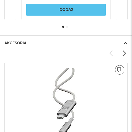
DODAJ
AKCESORIA
POR