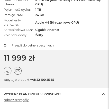
Seria procesora i
Apple M4 (10-rdzeniowy CPU + 10-rdzeniowy
rdzenie
GPU)
Pojemność dysku
1 TB
Pamięć RAM
24 GB
Model karty
Apple M4 (10-rdzeniowy GPU)
graficznej
Karta sieciowa LAN
Gigabit Ethernet
Kolor obudowy
Żółty
Przejdź do pełnej specyfikacji
11 999 zł
zapytaj o produkt
+48 22 100 25 55
WYBIERZ PLAN OPIEKI SERWISOWEJ
zobacz szczegóły