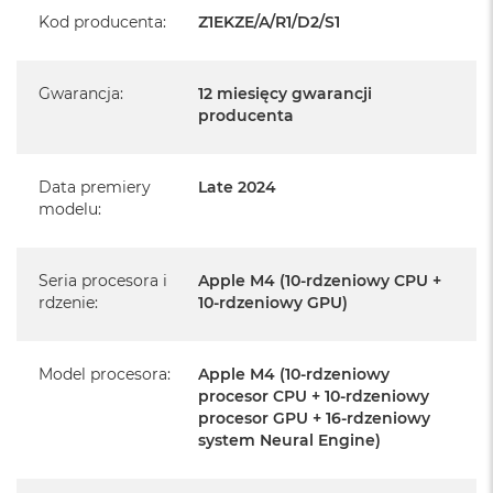
Kod producenta
:
Z1EKZE/A/R1/D2/S1
Realizowaną w każdym autoryzowanym punkcie
serwisowym Apple na terenie całego świata.
Gwarancja
:
12 miesięcy gwarancji
Istnieje możliwość przedłużenia gwarancji producenta.
producenta
Szczegółowe informacje na ten temat uzyskają Państwo
kontaktując się z naszym handlowcem.
Data premiery
Late 2024
Posiada fabryczne opakowanie
modelu
:
Posiada system operacyjny macOS w języku
polskim oraz polskie menu
Seria procesora i
Apple M4 (10-rdzeniowy CPU +
Język polski wybieramy przy pierwszym uruchomieniu
rdzenie
:
10-rdzeniowy GPU)
urządzenia.
Zawartość zestawu:
Model procesora
:
Apple M4 (10-rdzeniowy
procesor CPU + 10-rdzeniowy
procesor GPU + 16-rdzeniowy
24-calowy iMac
system Neural Engine)
Magic Keyboard z Touch ID