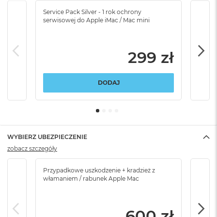
Service Pack Silver - 1 rok ochrony
Servi
serwisowej do Apple iMac / Mac mini
serw
299 zł
DODAJ
WYBIERZ UBEZPIECZENIE
zobacz szczegóły
Przypadkowe uszkodzenie + kradzież z
Brak
włamaniem / rabunek Apple Mac
600 zł