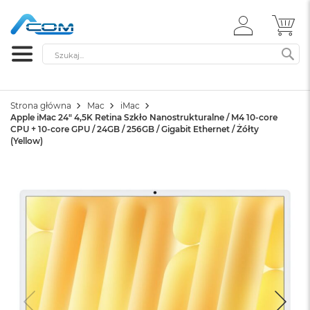
ZALOGUJ
MÓ
SIĘ
Szukaj
SZ
Strona główna
Mac
iMac
Apple iMac 24" 4,5K Retina Szkło Nanostrukturalne / M4 10-core
CPU + 10-core GPU / 24GB / 256GB / Gigabit Ethernet / Żółty
(Yellow)