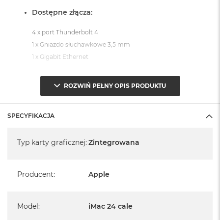
Dostępne złącza:
4 x port Thunderbolt 4
1 x Gniazdo słuchawkowe 3,5 mm
1 x Gigabit Ethernet
System operacyjny macOS Sequoia
ROZWIŃ PEŁNY OPIS PRODUKTU
- lub nowszy, z darmową aktualizacją.
SPECYFIKACJA
Specyfikacja
Typ karty graficznej
:
Zintegrowana
Informacje o produkcie:
Producent
:
Apple
iMac jest nowy
Pochodzi od polskiego, oficjalnego dystrybutora Apple.
Model
:
iMac 24 cale
Posiada pełną, 12 miesięczną gwarancję