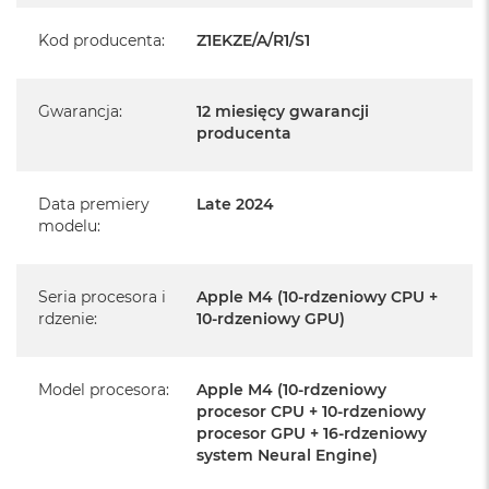
producenta
Kod producenta
:
Z1EKZE/A/R1/S1
Realizowaną w każdym autoryzowanym punkcie
serwisowym Apple na terenie całego świata.
Gwarancja
:
12 miesięcy gwarancji
Istnieje możliwość przedłużenia gwarancji producenta.
producenta
Szczegółowe informacje na ten temat uzyskają Państwo
kontaktując się z naszym handlowcem.
Data premiery
Late 2024
Posiada fabryczne opakowanie
modelu
:
Posiada system operacyjny macOS w języku
polskim oraz polskie menu
Seria procesora i
Apple M4 (10-rdzeniowy CPU +
Język polski wybieramy przy pierwszym uruchomieniu
rdzenie
:
10-rdzeniowy GPU)
urządzenia.
Zawartość zestawu:
Model procesora
:
Apple M4 (10-rdzeniowy
procesor CPU + 10-rdzeniowy
procesor GPU + 16-rdzeniowy
24-calowy iMac
system Neural Engine)
Magic Keyboard z Touch ID