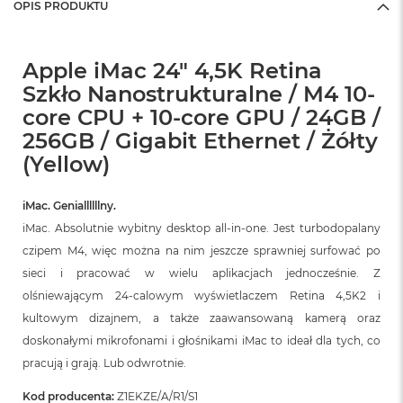
OPIS PRODUKTU
Apple iMac 24" 4,5K Retina
Szkło Nanostrukturalne / M4 10-
core CPU + 10-core GPU / 24GB /
256GB / Gigabit Ethernet / Żółty
(Yellow)
iMac. Geniallllllny.
iMac. Absolutnie wybitny desktop all‑in‑one. Jest turbodopalany
czipem M4, więc można na nim jeszcze sprawniej surfować po
sieci i pracować w wielu aplikacjach jednocześnie. Z
olśniewającym 24‑calowym wyświetlaczem Retina 4,5K2 i
kultowym dizajnem, a także zaawansowaną kamerą oraz
doskonałymi mikrofonami i głośnikami iMac to ideał dla tych, co
pracują i grają. Lub odwrotnie.
Kod producenta:
Z1EKZE/A/R1/S1