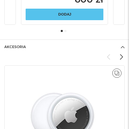
DODAJ
AKCESORIA
POR