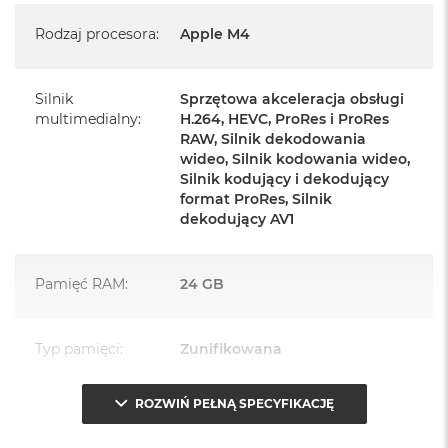
Mysz Magic Mouse
Rodzaj procesora
:
Apple M4
Zasilacz o mocy 143W
Przewód zasilający (2 m)
Silnik
Sprzętowa akceleracja obsługi
multimedialny
:
H.264, HEVC, ProRes i ProRes
Przewód USB‑C do ładowania
RAW, Silnik dekodowania
wideo, Silnik kodowania wideo,
Silnik kodujący i dekodujący
format ProRes, Silnik
dekodujący AV1
Najważniejsze cechy:
Pamięć RAM
:
24 GB
PASUJE WSZĘDZIE
– Ten zaskakująco smukły, dostępny w
siedmiu wspaniałych kolorach desktop all‑in‑one będzie
Typ pamięci
:
Zunifikowana
ozdobą, gdziekolwiek się pojawi.
TURBODOPALANY CZIPEM M4
– Z czipem Apple M4
ROZWIŃ PEŁNĄ SPECYFIKACJĘ
Przepustowość
120 GB/s
zrobisz więcej szybciej. Bawisz się czy pracujesz, edytujesz
pamięci
:
zdjęcia, tworzysz prezentacje czy grasz – wszystko śmiga.