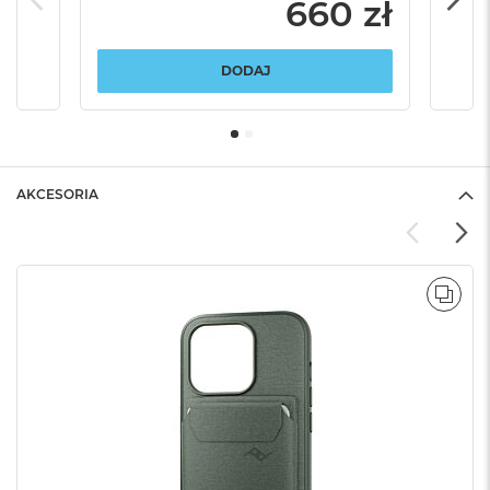
660 zł
DODAJ
AKCESORIA
POR