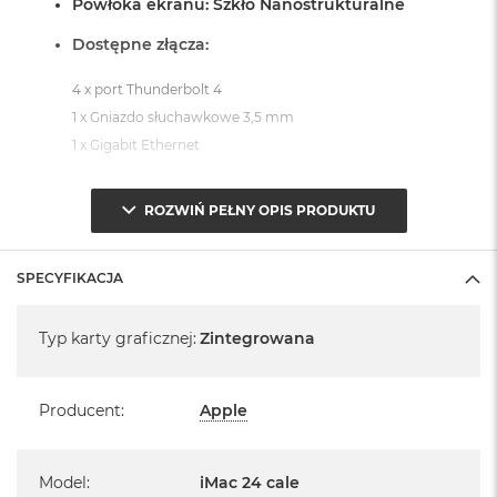
Powłoka ekranu: Szkło Nanostrukturalne
Dostępne złącza:
4 x port Thunderbolt 4
1 x Gniazdo słuchawkowe 3,5 mm
1 x Gigabit Ethernet
System operacyjny macOS Sequoia
ROZWIŃ PEŁNY OPIS PRODUKTU
- lub nowszy, z darmową aktualizacją.
SPECYFIKACJA
Specyfikacja
Typ karty graficznej
:
Zintegrowana
Informacje o produkcie:
Producent
:
Apple
iMac jest nowy
Pochodzi od polskiego, oficjalnego dystrybutora Apple.
Model
:
iMac 24 cale