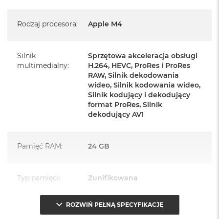
Magic Keyboard z Touch ID
Mysz Magic Mouse
Rodzaj procesora
:
Apple M4
Zasilacz o mocy 143W
Przewód zasilający (2 m)
Silnik
Sprzętowa akceleracja obsługi
multimedialny
:
H.264, HEVC, ProRes i ProRes
Przewód USB‑C do ładowania
RAW, Silnik dekodowania
wideo, Silnik kodowania wideo,
Silnik kodujący i dekodujący
format ProRes, Silnik
dekodujący AV1
Najważniejsze cechy:
Pamięć RAM
:
24 GB
PASUJE WSZĘDZIE
– Ten zaskakująco smukły, dostępny w
siedmiu wspaniałych kolorach desktop all‑in‑one będzie
Typ pamięci
:
Zunifikowana
ozdobą, gdziekolwiek się pojawi.
TURBODOPALANY CZIPEM M4
– Z czipem Apple M4
ROZWIŃ PEŁNĄ SPECYFIKACJĘ
Przepustowość
120 GB/s
zrobisz więcej szybciej. Bawisz się czy pracujesz, edytujesz