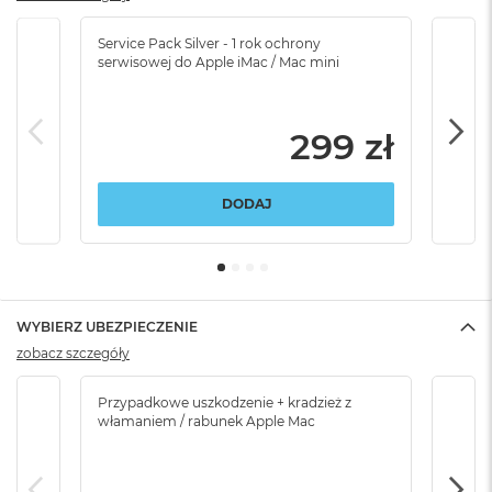
Service Pack Silver - 1 rok ochrony
Servi
serwisowej do Apple iMac / Mac mini
serw
299 zł
DODAJ
WYBIERZ UBEZPIECZENIE
zobacz szczegóły
Przypadkowe uszkodzenie + kradzież z
Brak
włamaniem / rabunek Apple Mac