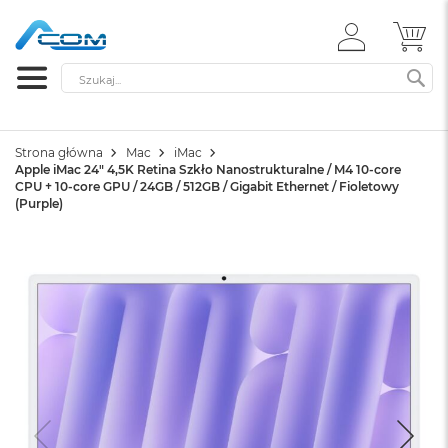
ZALOGUJ
MÓ
SIĘ
Szukaj
SZ
Strona główna
Mac
iMac
Apple iMac 24" 4,5K Retina Szkło Nanostrukturalne / M4 10-core
CPU + 10-core GPU / 24GB / 512GB / Gigabit Ethernet / Fioletowy
(Purple)