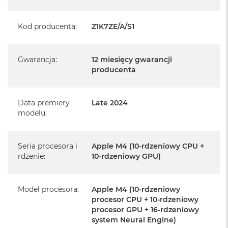
Posiada pełną, 12 miesięczną gwarancję
producenta
Kod producenta
:
Z1K7ZE/A/S1
Realizowaną w każdym autoryzowanym punkcie
serwisowym Apple na terenie całego świata.
Gwarancja
:
12 miesięcy gwarancji
Istnieje możliwość przedłużenia gwarancji producenta.
producenta
Szczegółowe informacje na ten temat uzyskają Państwo
kontaktując się z naszym handlowcem.
Data premiery
Late 2024
Posiada fabryczne opakowanie
modelu
:
Posiada system operacyjny macOS w języku
polskim oraz polskie menu
Seria procesora i
Apple M4 (10-rdzeniowy CPU +
Język polski wybieramy przy pierwszym uruchomieniu
rdzenie
:
10-rdzeniowy GPU)
urządzenia.
Zawartość zestawu:
Model procesora
:
Apple M4 (10-rdzeniowy
procesor CPU + 10-rdzeniowy
procesor GPU + 16-rdzeniowy
24-calowy iMac
system Neural Engine)