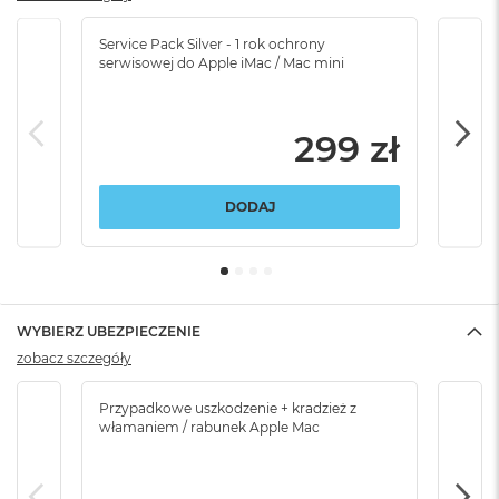
Service Pack Silver - 1 rok ochrony
Servi
serwisowej do Apple iMac / Mac mini
serw
299 zł
DODAJ
WYBIERZ UBEZPIECZENIE
zobacz szczegóły
Przypadkowe uszkodzenie + kradzież z
Brak
włamaniem / rabunek Apple Mac