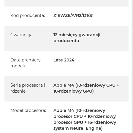
Posiada pełną, 12 miesięczną gwarancję
producenta
Kod producenta
:
Z1EWZE/A/R2/D1/S1
Realizowaną w każdym autoryzowanym punkcie
serwisowym Apple na terenie całego świata.
Gwarancja
:
12 miesięcy gwarancji
Istnieje możliwość przedłużenia gwarancji producenta.
producenta
Szczegółowe informacje na ten temat uzyskają Państwo
kontaktując się z naszym handlowcem.
Data premiery
Late 2024
Posiada fabryczne opakowanie
modelu
:
Posiada system operacyjny macOS w języku
polskim oraz polskie menu
Seria procesora i
Apple M4 (10-rdzeniowy CPU +
Język polski wybieramy przy pierwszym uruchomieniu
rdzenie
:
10-rdzeniowy GPU)
urządzenia.
Zawartość zestawu:
Model procesora
:
Apple M4 (10-rdzeniowy
procesor CPU + 10-rdzeniowy
procesor GPU + 16-rdzeniowy
24-calowy iMac
system Neural Engine)