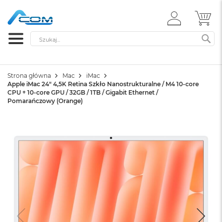
ZALOGUJ
MÓ
SIĘ
Szukaj
SZ
Strona główna
Mac
iMac
Apple iMac 24" 4,5K Retina Szkło Nanostrukturalne / M4 10-core
CPU + 10-core GPU / 32GB / 1TB / Gigabit Ethernet /
Pomarańczowy (Orange)