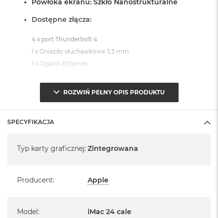
Powłoka ekranu: Szkło Nanostrukturalne
Dostępne złącza:
4 x port Thunderbolt 4
1 x Gniazdo słuchawkowe 3,5 mm
1 x Gigabit Ethernet
System operacyjny macOS Sequoia
ROZWIŃ PEŁNY OPIS PRODUKTU
- lub nowszy, z darmową aktualizacją.
SPECYFIKACJA
Specyfikacja
Typ karty graficznej
:
Zintegrowana
Informacje o produkcie:
Producent
:
Apple
iMac jest nowy
Pochodzi od polskiego, oficjalnego dystrybutora Apple.
Model
:
iMac 24 cale