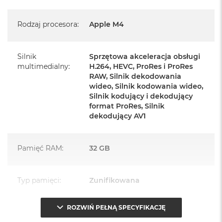
Magic Keyboard z Touch ID
Mysz Magic Mouse
Rodzaj procesora
:
Apple M4
Zasilacz o mocy 143W
Przewód zasilający (2 m)
Silnik
Sprzętowa akceleracja obsługi
multimedialny
:
H.264, HEVC, ProRes i ProRes
Przewód USB‑C do ładowania
RAW, Silnik dekodowania
wideo, Silnik kodowania wideo,
Silnik kodujący i dekodujący
format ProRes, Silnik
dekodujący AV1
Najważniejsze cechy:
Pamięć RAM
:
32 GB
PASUJE WSZĘDZIE
– Ten zaskakująco smukły, dostępny w
siedmiu wspaniałych kolorach desktop all‑in‑one będzie
Typ pamięci
:
Zunifikowana
ozdobą, gdziekolwiek się pojawi.
TURBODOPALANY CZIPEM M4
– Z czipem Apple M4
ROZWIŃ PEŁNĄ SPECYFIKACJĘ
Przepustowość
120 GB/s
zrobisz więcej szybciej. Bawisz się czy pracujesz, edytujesz