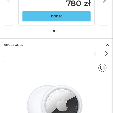
780 zł
DODAJ
AKCESORIA
POR