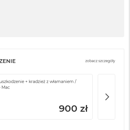
ZENIE
zobacz szczegóły
sowej do Apple
szkodzenie + kradzież z włamaniem /
Service Pack Platinum - 3 lata ochrony
Brak ubezpi
e Mac
Apple iMac / Mac mini
799 zł
900 zł