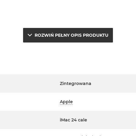
ROZWIŃ PEŁNY OPIS PRODUKTU
e.
a
j
Zintegrowana
erwisowym Apple na terenie
Apple
ta. Szczegółowe informacje na
m handlowcem.
iMac 24 cale