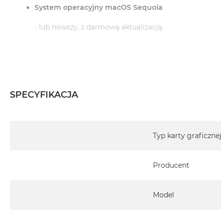
System operacyjny macOS Sequoia
- lub nowszy, z darmową aktualizacją.
Informacje o produkcie:
iMac jest nowy
SPECYFIKACJA
Pochodzi od polskiego, oficjalnego dystrybutora Appl
Specyfikacja
Posiada pełną, 12 miesięczną gwarancję producent
Typ karty graficzne
Realizowaną w każdym autoryzowanym punkcie s
Producent
całego świata.
Istnieje możliwość przedłużenia gwarancji producen
ten temat uzyskają Państwo kontaktując się z naszy
Model
Posiada fabryczne opakowanie