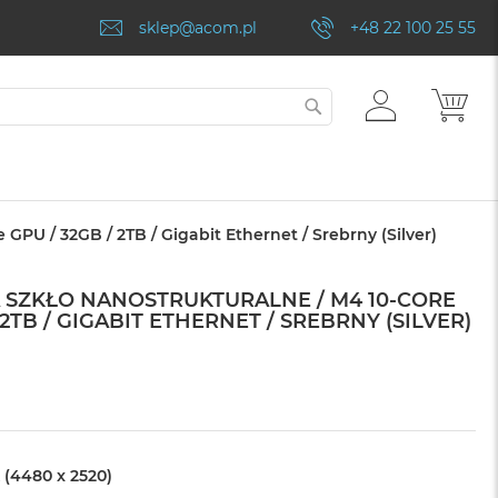
sklep@acom.pl
+48 22 100 25 55
ZALOGUJ
MÓJ
SZUKAJ
SIĘ
GPU / 32GB / 2TB / Gigabit Ethernet / Srebrny (Silver)
NA SZKŁO NANOSTRUKTURALNE / M4 10-CORE
 2TB / GIGABIT ETHERNET / SREBRNY (SILVER)
 (4480 x 2520)