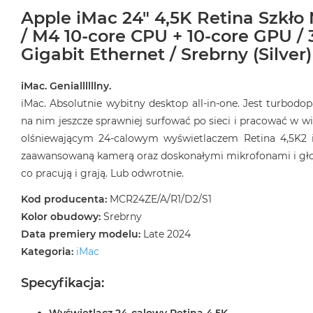
Apple iMac 24" 4,5K Retina Szkło
/ M4 10-core CPU + 10-core GPU / 
Gigabit Ethernet / Srebrny (Silver)
iMac. Geniallllllny.
iMac. Absolutnie wybitny desktop all‑in‑one. Jest turbod
na nim jeszcze sprawniej surfować po sieci i pracować w wi
olśniewającym 24‑calowym wyświetlaczem Retina 4,5K2 
zaawansowaną kamerą oraz doskonałymi mikrofonami i głośn
co pracują i grają. Lub odwrotnie.
Kod producenta:
MCR24ZE/A/R1/D2/S1
Kolor obudowy:
Srebrny
Data premiery modelu:
Late 2024
Kategoria:
iMac
Specyfikacja: