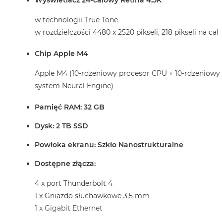
Wyświetlacz 24-calowy Retina 4,5K
w technologii True Tone
w rozdzielczości 4480 x 2520 pikseli, 218 pikseli na cal
Chip Apple M4
Apple M4 (10-rdzeniowy procesor CPU + 10-rdzeniowy
system Neural Engine)
Pamięć RAM: 32 GB
Dysk: 2 TB SSD
Powłoka ekranu: Szkło Nanostrukturalne
Dostępne złącza:
4 x port Thunderbolt 4
1 x Gniazdo słuchawkowe 3,5 mm
1 x Gigabit Ethernet