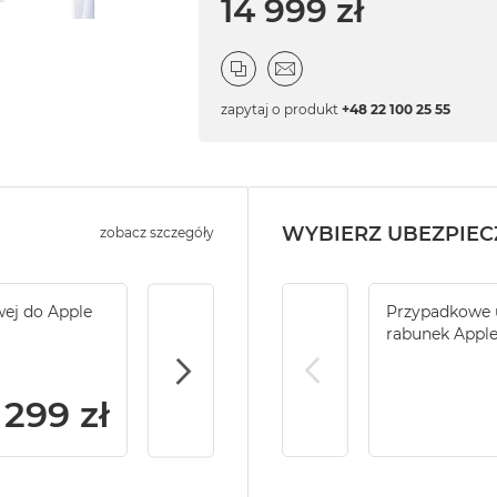
14 999 zł
zapytaj o produkt
+48 22 100 25 55
WYBIERZ UBEZPIEC
zobacz szczegóły
wej do Apple
Service Pack Gold - 2 lata ochrony serwi
Przypadkowe u
iMac / Mac mini
rabunek Appl
299 zł