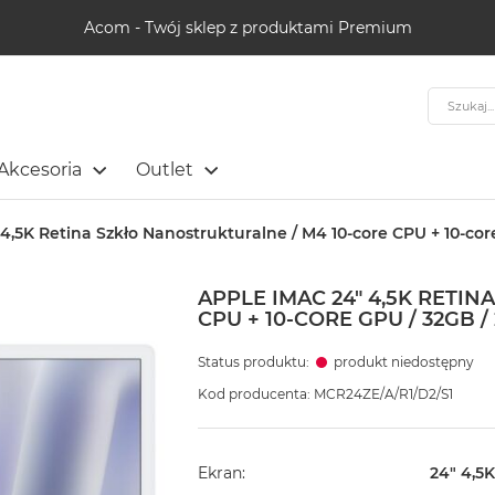
Acom - Twój sklep z produktami Premium
Szukaj
Akcesoria
Outlet
4,5K Retina Szkło Nanostrukturalne / M4 10-core CPU + 10-core 
APPLE IMAC 24" 4,5K RETI
CPU + 10-CORE GPU / 32GB /
Status produktu:
produkt niedostępny
Kod producenta: MCR24ZE/A/R1/D2/S1
Ekran
24" 4,5K