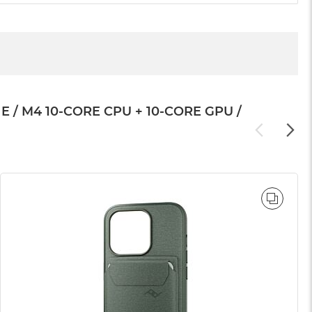
 M4 10-CORE CPU + 10-CORE GPU /
WNAJ
PORÓ