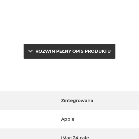
ROZWIŃ PEŁNY OPIS PRODUKTU
e.
a
j
Zintegrowana
erwisowym Apple na terenie
Apple
ta. Szczegółowe informacje na
m handlowcem.
iMac 24 cale