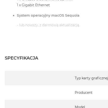
1 x Gigabit Ethernet
System operacyjny macOS Sequoia
- lub nowszy, z darmową aktualizacją.
Informacje o produkcie:
iMac jest nowy
SPECYFIKACJA
Pochodzi od polskiego, oficjalnego dystrybutora Appl
Specyfikacja
Posiada pełną, 12 miesięczną gwarancję producent
Typ karty graficzne
Realizowaną w każdym autoryzowanym punkcie s
Producent
całego świata.
Istnieje możliwość przedłużenia gwarancji producen
ten temat uzyskają Państwo kontaktując się z naszy
Model