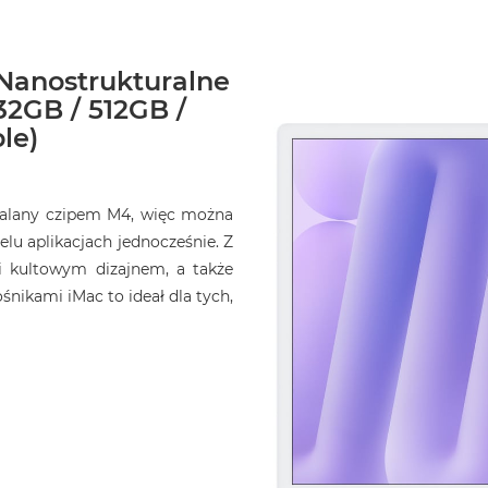
 Nanostrukturalne
32GB / 512GB /
le)
opalany czipem M4, więc można
elu aplikacjach jednocześnie. Z
i kultowym dizajnem, a także
ikami iMac to ideał dla tych,