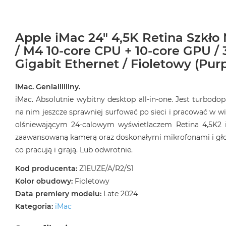
Apple iMac 24" 4,5K Retina Szkło
/ M4 10-core CPU + 10-core GPU / 
Gigabit Ethernet / Fioletowy (Purp
iMac. Geniallllllny.
iMac. Absolutnie wybitny desktop all‑in‑one. Jest turbod
na nim jeszcze sprawniej surfować po sieci i pracować w wi
olśniewającym 24‑calowym wyświetlaczem Retina 4,5K2 
zaawansowaną kamerą oraz doskonałymi mikrofonami i głośn
co pracują i grają. Lub odwrotnie.
Kod producenta:
Z1EUZE/A/R2/S1
Kolor obudowy:
Fioletowy
Data premiery modelu:
Late 2024
Kategoria:
iMac