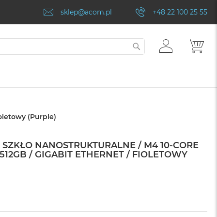
sklep@acom.pl
+48 22 100 25 55
ZALOGUJ
MÓJ
SZUKAJ
SIĘ
oletowy (Purple)
NA SZKŁO NANOSTRUKTURALNE / M4 10-CORE
/ 512GB / GIGABIT ETHERNET / FIOLETOWY