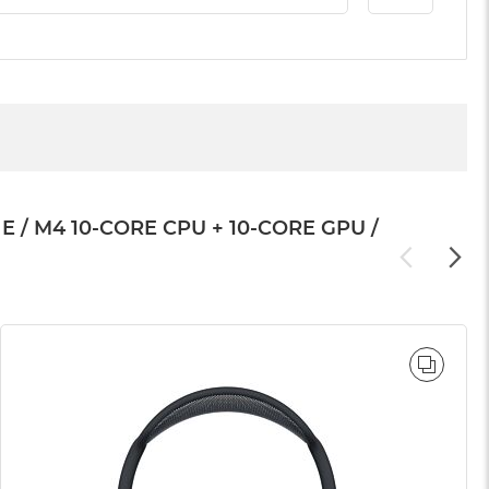
 M4 10-CORE CPU + 10-CORE GPU /
WNAJ
PORÓ