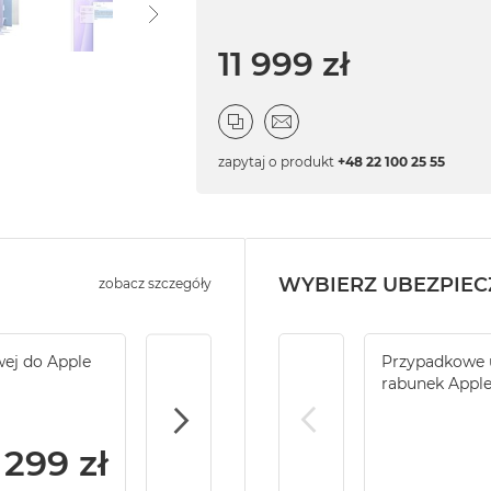
11 999 zł
zapytaj o produkt
+48 22 100 25 55
WYBIERZ UBEZPIEC
zobacz szczegóły
wej do Apple
Service Pack Gold - 2 lata ochrony serwi
Przypadkowe u
iMac / Mac mini
rabunek Appl
299 zł