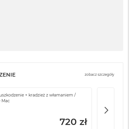
ZENIE
zobacz szczegóły
sowej do Apple
szkodzenie + kradzież z włamaniem /
Service Pack Platinum - 3 lata ochrony
Brak ubezpi
e Mac
Apple iMac / Mac mini
799 zł
720 zł