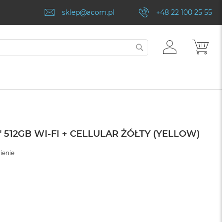
sklep@acom.pl
+48 22 100 25 55
ZALOGUJ
MÓJ
SZUKAJ
SIĘ
" 512GB WI-FI + CELLULAR ŻÓŁTY (YELLOW)
ienie