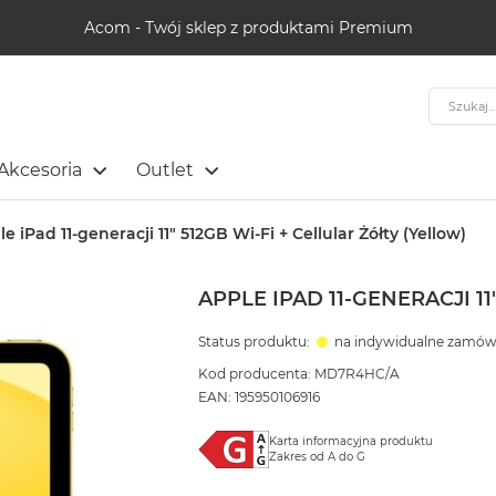
Acom - Twój sklep z produktami Premium
Szukaj
Akcesoria
Outlet
e iPad 11-generacji 11" 512GB Wi-Fi + Cellular Żółty (Yellow)
APPLE IPAD 11-GENERACJI 11
Status produktu:
na indywidualne zamów
Kod producenta: MD7R4HC/A
EAN: 195950106916
Karta informacyjna produktu
Zakres od A do G