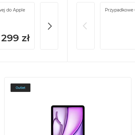
wej do Apple
Service Pack Gold - 2 lata ochrony serwi
Przypadkowe 
iPad
299 zł
Outlet