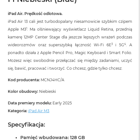
iPad Air. Prędkość odlotowa.
iPad Air 13 cali jest turbodopalany niesamowicie szybkim czipem
1
Apple M3
. Ma olśniewający wyświetlacz Liquid Retina, przednią
kamerę 12MP Center Stage dla jeszcze lepszych wrażeń podczas
3
4
wideorozmów oraz superszybką łączność Wi‑Fi 6E
i 5G
. A
ponadto działa z Apple Pencil Pro, Magic Keyboard i Smart Folio.
Możesz więc swobodnie przełączać się między zadaniami, uczyć
się, bawić, pracować i tworzyć. Co chcesz, gdzie tylko chcesz.
Kod producenta:
MCNJ4HC/A
Kolor obudowy:
Niebieski
Data premiery modelu:
Early 2025
Kategoria:
iPad Air M3
Specyfikacja:
Pamięć wbudowana: 128 GB