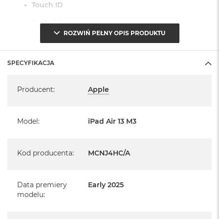
Touch ID
Czujniki
ROZWIŃ PEŁNY OPIS PRODUKTU
Żyroskop trójosiowy, Akcelerometr, Barometr, Czujnik
oświetlenia zewnętrznego
SPECYFIKACJA
System operacyjny iPadOS 18
Specyfikacja
Producent
:
Apple
- lub nowszy, z darmową aktualizacją.
Model
:
iPad Air 13 M3
Kod producenta
:
MCNJ4HC/A
Informacje o produkcie:
iPad jest nowy
Data premiery
Early 2025
modelu
:
pochodzi od polskiego, oficjalnego dystrybutora Apple.
Posiada pełną, 12 miesięczną gwarancję