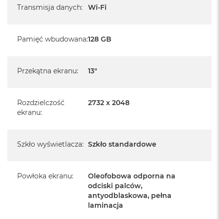
producenta
Transmisja danych
:
Wi-Fi
realizowaną w każdym autoryzowanym punkcie
serwisowym Apple na terenie całego świata.
Pamięć wbudowana
:
128 GB
Posiada fabryczne opakowanie
Przekątna ekranu
:
13"
Posiada system operacyjny iPadOS w języku
polskim
Język polski wybieramy przy pierwszym uruchomieniu
Rozdzielczość
2732 x 2048
ekranu
:
urządzenia.
Zawartość zestawu:
Szkło wyświetlacza
:
Szkło standardowe
13-calowy iPad Air
Przewód USB-C do ładowania (1m)
Powłoka ekranu
:
Oleofobowa odporna na
odciski palców,
antyodblaskowa, pełna
laminacja