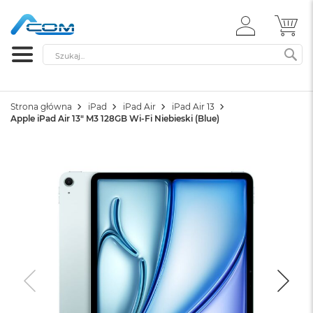
ZALOGUJ
MÓ
SIĘ
Szukaj
SZ
Strona główna
iPad
iPad Air
iPad Air 13
Apple iPad Air 13" M3 128GB Wi-Fi Niebieski (Blue)