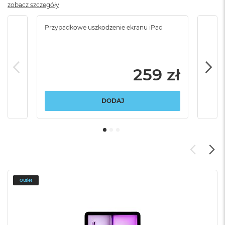
zobacz szczegóły
Przypadkowe uszkodzenie ekranu iPad
Przy
włam
259 zł
DODAJ
Outlet