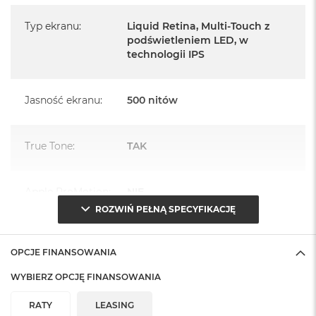
Najważniejsze cechy:
Typ ekranu
:
Liquid Retina, Multi‑Touch z
podświetleniem LED, w
WYŚWIETLACZ LIQUID RETINA 13 CALI
– Olśniewający
technologii IPS
wyświetlacz Liquid Retina wyposażono w zaawansowane
technologie, takie jak szeroka gama kolorów P3, True Tone i
Jasność ekranu
:
500 nitów
ultraniski współczynnik odbicia światła. W efekcie wszystko
1
wygląda na nim zachwycająco
.
WYDAJNOŚĆ I PAMIĘĆ MASOWA
– Czip M3 umożliwia
True Tone
:
TAK
płynna pracę wielozadaniową w kilku potężnych apkach
jednocześnie oraz granie w gry z rozbudowaną grafiką. A
Apple ProMotion
:
NIE
dzięki baterii na cały dzień możesz kontynuować pracę lub
ROZWIŃ PEŁNĄ SPECYFIKACJĘ
4
zabawę, gdzie tylko chcesz i jak długo chcesz
. W zależności
od tego, ile miejsca potrzebujesz na aplikacje, muzykę,
Seria procesora i
Apple M3 (8-rdzeniowy CPU + 9-
filmy i inne pliki, możesz wybrać konfigurację z nawet 1 TB
rdzenie
:
rdzeniowy GPU)
OPCJE FINANSOWANIA
5
pamięci masowej
WYBIERZ OPCJĘ FINANSOWANIA
IPADOS + APKI
– iPadOS sprawia, że iPad jest jeszcze
Model procesora
:
Apple M3 (8 rdzeniowy
RATY
LEASING
bardziej wydajny, intuicyjny i wszechstronny. Pozwala
procesor CPU + 9 rdzeniowy