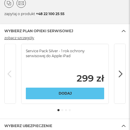
zapytaj o produkt
+48 22 100 25 55
WYBIERZ PLAN OPIEKI SERWISOWEJ
zobacz szczegóły
Service Pack Silver - 1 rok ochrony
Servi
serwisowej do Apple iPad
serw
299 zł
DODAJ
WYBIERZ UBEZPIECZENIE