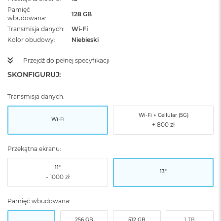
Pamięć
128 GB
wbudowana
Transmisja danych
Wi-Fi
Kolor obudowy
Niebieski
Przejdź do pełnej specyfikacji
SKONFIGURUJ:
Transmisja danych:
Wi-Fi + Cellular (5G)
Wi-Fi
Przekątna ekranu:
11"
13"
Pamięć wbudowana:
256 GB
512 GB
1 TB