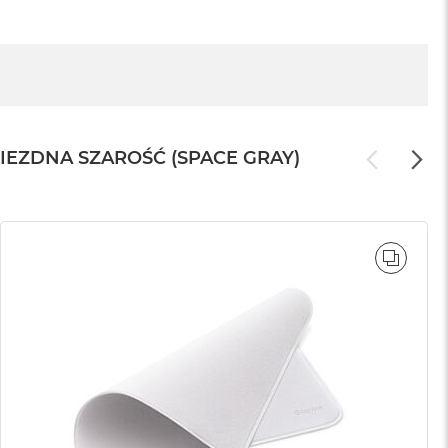
WIEZDNA SZAROŚĆ (SPACE GRAY)
WNAJ
PORÓ