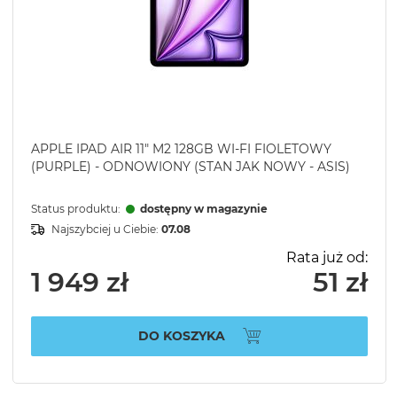
APPLE IPAD AIR 11" M2 128GB WI-FI FIOLETOWY
(PURPLE) - ODNOWIONY (STAN JAK NOWY - ASIS)
Status produktu:
dostępny w magazynie
Najszybciej u Ciebie:
07.08
Rata już od:
1 949 zł
51 zł
DO KOSZYKA