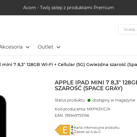
Acom - Twój sklep z produktami Premium
Szukaj
Akcesoria
Outlet
 mini 7 8,3" 128GB Wi-Fi + Cellular (5G) Gwiezdna szarość (Sp
APPLE IPAD MINI 7 8,3" 128
SZAROŚĆ (SPACE GRAY)
Status produktu:
dostępny w magazynie
Kod producenta: MXPN3HC/A
EAN: 195949755156
Karta informacyjna produktu
Zakres od A do G