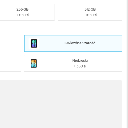
256 GB
512 GB
Gwiezdna Szarość
Niebieski