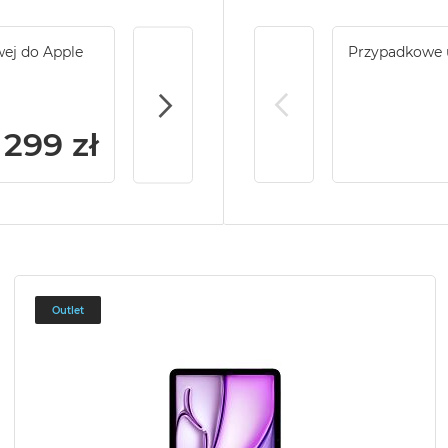
wej do Apple
Service Pack Gold - 2 lata ochrony serwi
Przypadkowe 
iPad
299 zł
Outlet