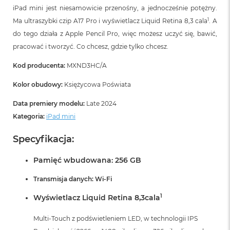
iPad mini jest niesamowicie przenośny, a jednocześnie potężny.
1
Ma ultraszybki czip A17 Pro i wyświetlacz Liquid Retina 8,3 cala
. A
do tego działa z Apple Pencil Pro, więc możesz uczyć się, bawić,
pracować i tworzyć. Co chcesz, gdzie tylko chcesz.
Kod producenta:
MXND3HC/A
Kolor obudowy:
Księżycowa Poświata
Data premiery modelu:
Late 2024
Kategoria:
iPad mini
Specyfikacja:
Pamięć wbudowana: 256 GB
Transmisja danych: Wi-Fi
1
Wyświetlacz Liquid Retina 8,3cala
Multi-Touch z podświetleniem LED, w technologii IPS