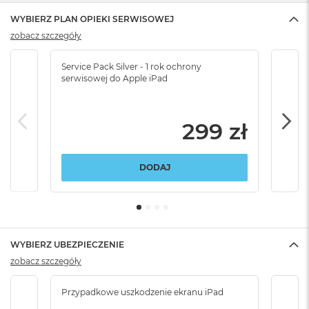
WYBIERZ PLAN OPIEKI SERWISOWEJ
zobacz szczegóły
Service Pack Silver - 1 rok ochrony
Servi
serwisowej do Apple iPad
serw
299 zł
DODAJ
WYBIERZ UBEZPIECZENIE
zobacz szczegóły
Przypadkowe uszkodzenie ekranu iPad
Przy
włam