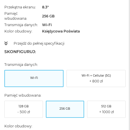
Przekątna ekranu
8.3"
Pamięć
256 GB
wbudowana
Transmisja danych
Wi-Fi
Kolor obudowy
Księżycowa Poświata
Przejdź do pełnej specyfikacji
SKONFIGURUJ:
Transmisja danych:
Wi-Fi + Cellular (5G)
Wi-Fi
Pamięć wbudowana:
128 GB
512 GB
256 GB
Kolor obudowy: