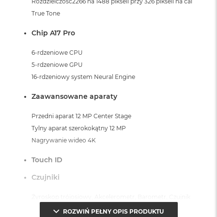
Rozdzielczość2266 na 1488 pikseli przy 326 pikseli na cal
True Tone
Chip A17 Pro
6-rdzeniowe CPU
5-rdzeniowe GPU
16-rdzeniowy system Neural Engine
Zaawansowane aparaty
Przedni aparat 12 MP Center Stage
Tylny aparat szerokokątny 12 MP
Nagrywanie wideo 4K
Touch ID
Czujniki
Żyroskop trójosiowy, Akcelerometr, Barometr, Czujnik
światła otoczenia
ROZWIŃ PEŁNY OPIS PRODUKTU