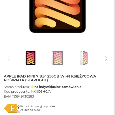
APPLE IPAD MINI 7 8,3" 256GB WI-FI KSIĘŻYCOWA
POŚWIATA (STARLIGHT)
Status produktu:
na indywidualne zamówienie
Kod producenta: MXND3HC/A
EAN: 195949730283
Karta informacyjna produktu
Zakres od A do G