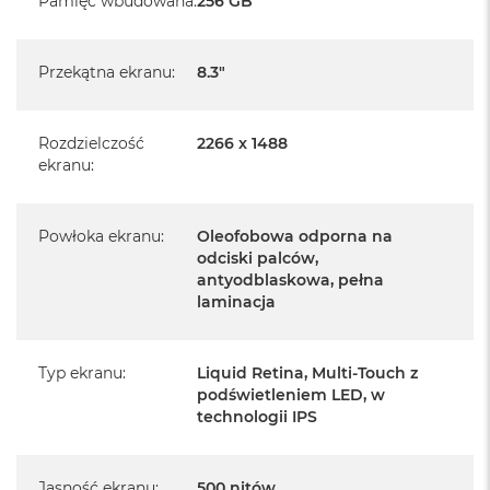
Pamięć wbudowana
:
256 GB
Posiada system operacyjny iPadOS w języku
polskim
Przekątna ekranu
:
8.3"
Język polski wybieramy przy pierwszym uruchomieniu
urządzenia.
Rozdzielczość
2266 x 1488
Zawartość zestawu:
ekranu
:
iPad mini 7
Przewód USB-C do ładowania (1m)
Powłoka ekranu
:
Oleofobowa odporna na
odciski palców,
antyodblaskowa, pełna
laminacja
Najważniejsze cechy:
Typ ekranu
:
Liquid Retina, Multi‑Touch z
podświetleniem LED, w
technologii IPS
1
WYŚWIETLACZ LIQUID RETINA 8,3 CALA
– W
olśniewającym wyświetlaczu Liquid Retina zastosowano
zaawansowane technologie takie jak szeroka gama
Jasność ekranu
:
500 nitów