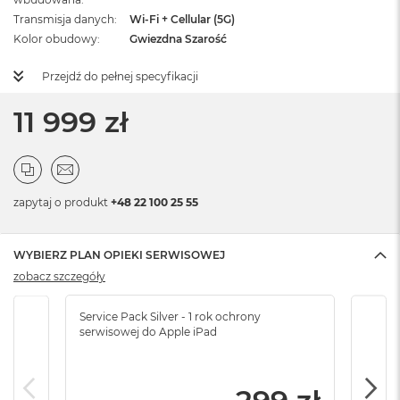
Transmisja danych
Wi-Fi + Cellular (5G)
Kolor obudowy
Gwiezdna Szarość
Przejdź do pełnej specyfikacji
11 999 zł
zapytaj o produkt
+48 22 100 25 55
WYBIERZ PLAN OPIEKI SERWISOWEJ
zobacz szczegóły
Service Pack Silver - 1 rok ochrony
Servi
serwisowej do Apple iPad
serw