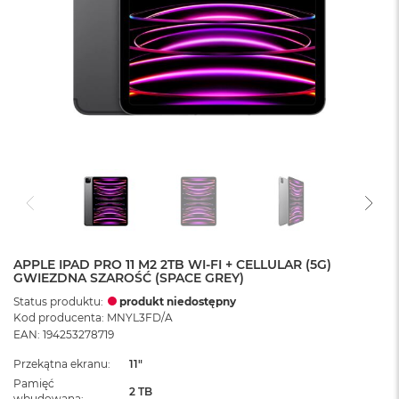
APPLE IPAD PRO 11 M2 2TB WI-FI + CELLULAR (5G)
GWIEZDNA SZAROŚĆ (SPACE GREY)
Status produktu:
produkt niedostępny
Kod producenta: MNYL3FD/A
EAN: 194253278719
Przekątna ekranu
11"
Pamięć
2 TB
wbudowana