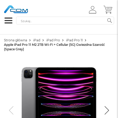
ZALOGUJ
MÓ
SIĘ
Szukaj
SZ
Strona główna
iPad
iPad Pro
iPad Pro 11
Apple iPad Pro 11 M2 2TB Wi-Fi + Cellular (5G) Gwiezdna Szarość
(Space Grey)