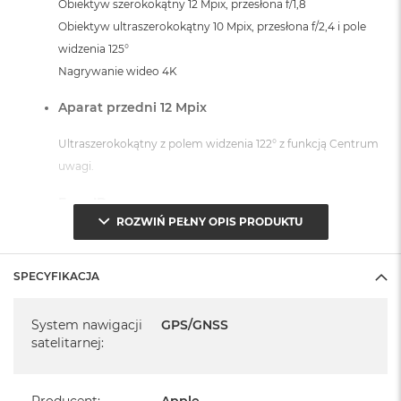
Obiektyw szerokokątny 12 Mpix, przesłona f/1,8
Obiektyw ultraszerokokątny 10 Mpix, przesłona f/2,4 i pole
widzenia 125°
Nagrywanie wideo 4K
Aparat przedni 12 Mpix
Ultraszerokokątny z polem widzenia 122° z funkcją Centrum
uwagi.
Face ID
ROZWIŃ PEŁNY OPIS PRODUKTU
Przy użyciu technologii rozpoznawania twarzy w aparacie
TrueDepth, odblokowanie iPada, bezpieczne zakupy,
SPECYFIKACJA
ochrona danych w aplikacjach.
Specyfikacja
System operacyjny iPadOS 16
System nawigacji
GPS/GNSS
satelitarnej
:
- lub nowszy, z darmową aktualizacją.
Producent
:
Apple