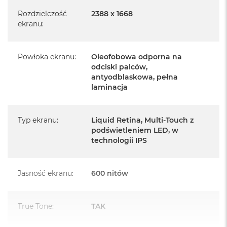
Informacje o produkcie:
Rozdzielczość
2388 x 1668
ekranu
:
iPad jest nowy
pochodzi od polskiego, oficjalnego dystrybutora Apple.
Powłoka ekranu
:
Oleofobowa odporna na
odciski palców,
Posiada pełną, 12 miesięczną gwarancję
producenta
antyodblaskowa, pełna
laminacja
realizowaną w każdym autoryzowanym punkcie
serwisowym Apple na terenie całego świata.
Typ ekranu
:
Liquid Retina, Multi‑Touch z
Posiada fabrycznie zafoliowane opakowanie
podświetleniem LED, w
technologii IPS
Posiada system operacyjny iPadOS w języku
polskim
Jasność ekranu
:
600 nitów
Język polski wybieramy przy pierwszym uruchomieniu
urządzenia.
True Tone
:
TAK
Zawartość zestawu: