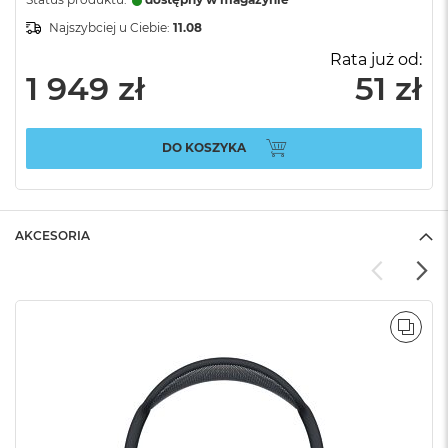
Najszybciej u Ciebie:
11.08
Rata już od:
1 949 zł
51 zł
DO KOSZYKA
AKCESORIA
POR