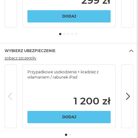
299 zł
DODAJ
WYBIERZ UBEZPIECZENIE
zobacz szczegóły
Przypadkowe uszkodzenie + kradzież z
Brak
włamaniem / rabunek iPad
1 200 zł
DODAJ