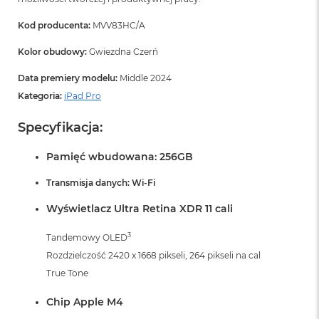
Kod producenta:
MVV83HC/A
Kolor obudowy:
Gwiezdna Czerń
Data premiery modelu:
Middle 2024
Kategoria:
iPad Pro
Specyfikacja:
Pamięć wbudowana: 256GB
Transmisja danych: Wi-Fi
Wyświetlacz Ultra Retina XDR 11 cali
3
Tandemowy OLED
Rozdzielczość 2420 x 1668 pikseli, 264 pikseli na cal
True Tone
Chip Apple M4