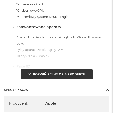
9-rdzeniowe CPU
10-rdzeniowe GPU
16-rdzeniowy system Neural Engine
Zaawansowane aparaty
Aparat TrueDepth ultraszerokokątny 12 MP na dłuższym
boku
Tylny aparat szerokokątny 12 MP
Nagrywanie wideo 4K
Face ID
ROZWIŃ PEŁNY OPIS PRODUKTU
Technologia rozpoznawania twarzy w aparacie TrueDepth
do odblokowywania iPada, ochrony danych, bezpiecznych
zakupów oraz szybkiego uwierzytelniania.
SPECYFIKACJA
Specyfikacja
Czujniki
Producent
:
Apple
Face ID, Skaner LIDAR, Żyroskop trójosiowy, Akcelerometr,