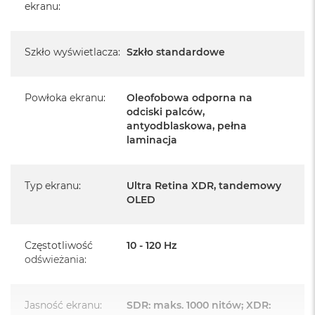
ekranu
:
Szkło wyświetlacza
:
Szkło standardowe
Powłoka ekranu
:
Oleofobowa odporna na
Informacje o produkcie:
odciski palców,
antyodblaskowa, pełna
iPad jest nowy
laminacja
pochodzi od polskiego, oficjalnego dystrybutora Apple.
Typ ekranu
:
Ultra Retina XDR, tandemowy
Posiada pełną, 12 miesięczną gwarancję
OLED
producenta
realizowaną w każdym autoryzowanym punkcie
Częstotliwość
10 - 120 Hz
serwisowym Apple na terenie całego świata.
odświeżania
:
Posiada fabrycznie zafoliowane opakowanie
Jasność ekranu
:
SDR: maks. 1000 nitów; XDR:
Posiada system operacyjny iPadOS w języku