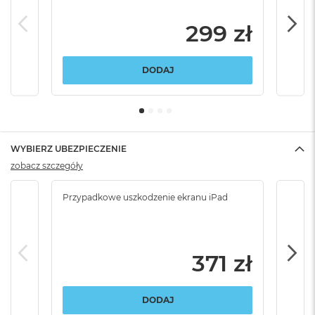
299 zł
DODAJ
WYBIERZ UBEZPIECZENIE
zobacz szczegóły
Przypadkowe uszkodzenie ekranu iPad
Przy
włam
371 zł
DODAJ