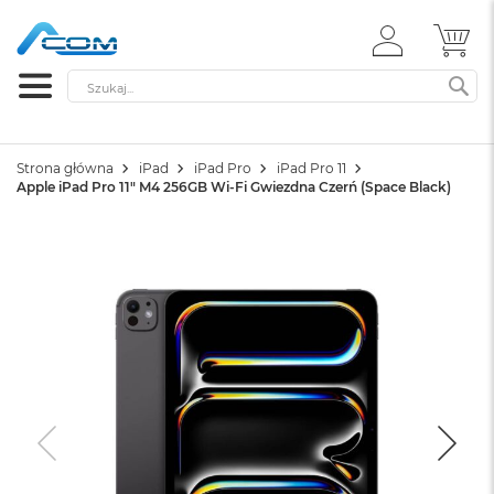
ZALOGUJ
MÓ
SIĘ
Szukaj
SZ
Strona główna
iPad
iPad Pro
iPad Pro 11
Apple iPad Pro 11" M4 256GB Wi-Fi Gwiezdna Czerń (Space Black)