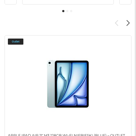
Outlet
APPLE IPAD AIR 11" M3 128GB WI-FI NIEBIESKI (BLUE) – OUTLET