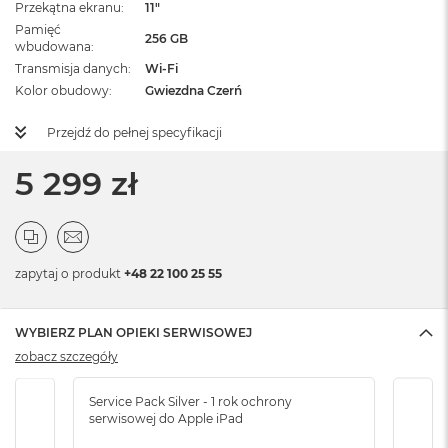
Przekątna ekranu
11"
Pamięć
256 GB
wbudowana
Transmisja danych
Wi-Fi
Kolor obudowy
Gwiezdna Czerń
Przejdź do pełnej specyfikacji
5 299 zł
zapytaj o produkt
+48 22 100 25 55
WYBIERZ PLAN OPIEKI SERWISOWEJ
zobacz szczegóły
Service Pack Silver - 1 rok ochrony
Servi
serwisowej do Apple iPad
serw