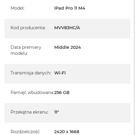
Barometr, Czujnik oświetlenia zewnętrznego
Model
:
iPad Pro 11 M4
System operacyjny iPadOS 17
Kod producenta
:
MVV83HC/A
- lub nowszy, z darmową aktualizacją.
Data premiery
Middle 2024
modelu
:
Transmisja danych
:
Wi-Fi
Pamięć wbudowana
:
256 GB
Przekątna ekranu
:
11"
Rozdzielczość
2420 x 1668