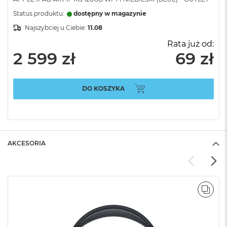
Status produktu:
dostępny w magazynie
Najszybciej u Ciebie:
11.08
Rata już od:
2 599 zł
69 zł
DO KOSZYKA
AKCESORIA
POR