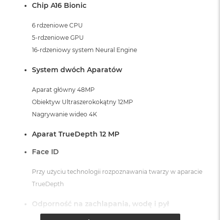
Chip A16 Bionic
6 rdzeniowe CPU
5-rdzeniowe GPU
16-rdzeniowy system Neural Engine
System dwóch Aparatów
Aparat główny 48MP
Obiektyw Ultraszerokokątny 12MP
Nagrywanie wideo 4K
Aparat TrueDepth 12 MP
Face ID
Przy użyciu technologii rozpoznawania twarzy w aparacie
TrueDepth
Odporność na zachlapania, wodę i pył