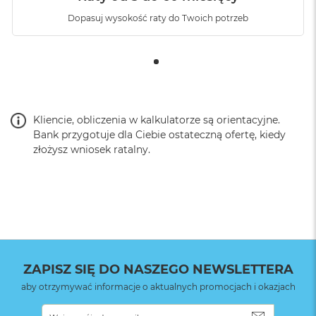
Dopasuj wysokość raty do Twoich potrzeb
Fotografia makro
:
TAK
Obsługa formatu
NIE
Apple ProRAW
:
Kliencie, obliczenia w kalkulatorze są orientacyjne.
Bezpieczne
Face ID
Bank przygotuje dla Ciebie ostateczną ofertę, kiedy
uwierzytelnianie
:
złożysz wniosek ratalny.
Najważniejsze cechy:
Przycisk czynności
:
NIE
IPHONE 15 MA DYNAMIC ISLAND
– Dynamic Island
eksponuje alerty i wydarzenia na żywo, żeby Ci nie
Sterowanie
NIE
umknęły, gdy akurat robisz coś innego. Możesz zobaczyć,
aparatem
:
kto dzwoni, albo sprawdzić status lotu i wiele innych
ZAPISZ SIĘ DO NASZEGO NEWSLETTERA
informacji.
aby otrzymywać informacje o aktualnych promocjach i okazjach
Zainstalowany
iOS
INNOWACYJNA KONSTRUKCJA
– iPhone 15 ma
system operacyjny
:
SUBSKRYB