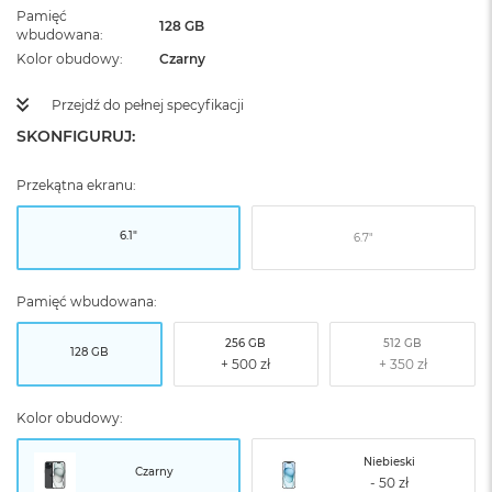
Pamięć
128 GB
wbudowana
Kolor obudowy
Czarny
Przejdź do pełnej specyfikacji
SKONFIGURUJ:
Przekątna ekranu:
6.1"
6.7"
Pamięć wbudowana:
256 GB
512 GB
128 GB
Kolor obudowy:
Niebieski
Czarny