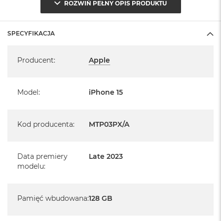
ROZWIŃ PEŁNY OPIS PRODUKTU
Klasa IP68 (maksymalna głębokość 6m do 30 minut)
System operacyjny iOS 17
SPECYFIKACJA
- lub nowszy, z darmową aktualizacją.
Specyfikacja
Producent
:
Apple
Model
:
iPhone 15
Kod producenta
:
MTP03PX/A
Data premiery
Late 2023
modelu
:
Pamięć wbudowana
:
128 GB