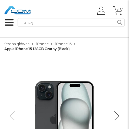
ZALOGUJ
MÓ
SIĘ
Szukaj
SZ
Strona główna
iPhone
iPhone 15
Apple iPhone 15 128GB Czarny (Black)