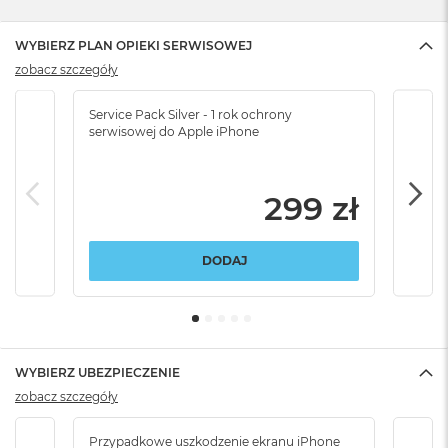
WYBIERZ PLAN OPIEKI SERWISOWEJ
zobacz szczegóły
Service Pack Silver - 1 rok ochrony
Servi
serwisowej do Apple iPhone
serw
299 zł
DODAJ
WYBIERZ UBEZPIECZENIE
zobacz szczegóły
Przypadkowe uszkodzenie ekranu iPhone
Przy