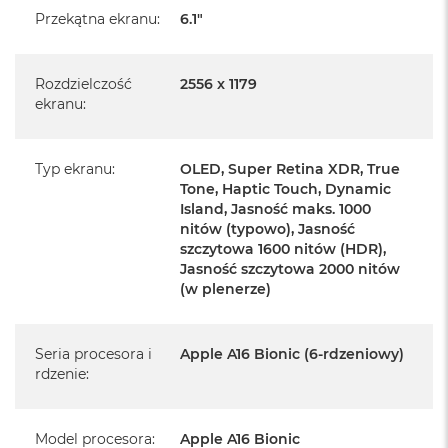
Przekątna ekranu
:
6.1"
Rozdzielczość
2556 x 1179
ekranu
:
Informacje o produkcie:
Typ ekranu
:
OLED, Super Retina XDR, True
Tone, Haptic Touch, Dynamic
iPhone jest nowy
Island, Jasność maks. 1000
nitów (typowo), Jasność
pochodzi od polskiego, oficjalnego dystrybutora Apple.
szczytowa 1600 nitów (HDR),
Jasność szczytowa 2000 nitów
Posiada pełną, 12 miesięczną gwarancję
producenta
(w plenerze)
realizowaną w każdym autoryzowanym punkcie
Seria procesora i
Apple A16 Bionic (6-rdzeniowy)
serwisowym Apple na terenie całego świata.
rdzenie
:
Posiada fabrycznie zafoliowane opakowanie
Posiada system operacyjny iOS w języku polskim
Model procesora
:
Apple A16 Bionic