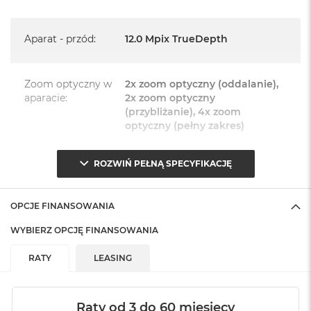
Język polski wybieramy przy pierwszym uruchomieniu
urządzenia.
Aparat - przód
:
12.0 Mpix TrueDepth
Zawartość zestawu:
Zoom optyczny w
2x zoom optyczny (oddalanie),
iPhone 15
aparacie
:
2x zoom optyczny
Przewód USB-C do ładowania (1m)
(przybliżanie), 4x zoom
optyczny (pełny zakres)
Dokumentacja
ROZWIŃ PEŁNĄ SPECYFIKACJĘ
Zoom cyfrowy w
Maks. 10x zoom cyfrowy
aparacie
:
OPCJE FINANSOWANIA
Aparat - tył
:
Główny 48 Mpix + 12 Mpix
WYBIERZ OPCJĘ FINANSOWANIA
obiektyw Ultraszerokokątny
RATY
LEASING
Style fotograficzne
:
TAK
Raty od 3 do 60 miesięcy