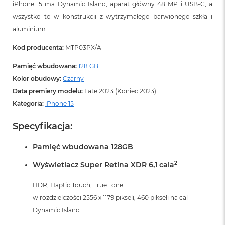
iPhone 15 ma Dynamic Island, aparat główny 48 MP i USB‑C, a
wszystko to w konstrukcji z wytrzymałego barwionego szkła i
aluminium.
Kod producenta:
MTP03PX/A
Pamięć wbudowana:
128 GB
Kolor obudowy:
Czarny
Data premiery modelu:
Late 2023 (Koniec 2023)
Kategoria:
iPhone 15
Specyfikacja:
Pamięć wbudowana 128GB
2
Wyświetlacz Super Retina XDR 6,1 cala
HDR, Haptic Touch, True Tone
w rozdzielczości 2556 x 1179 pikseli, 460 pikseli na cal
Dynamic Island