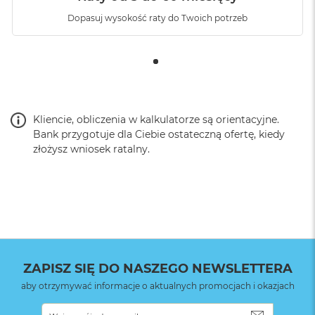
Dopasuj wysokość raty do Twoich potrzeb
Fotografia makro
:
TAK
Obsługa formatu
NIE
Apple ProRAW
:
Kliencie, obliczenia w kalkulatorze są orientacyjne.
Bezpieczne
Face ID
Bank przygotuje dla Ciebie ostateczną ofertę, kiedy
uwierzytelnianie
:
złożysz wniosek ratalny.
Najważniejsze cechy:
Przycisk czynności
:
NIE
IPHONE 15 MA DYNAMIC ISLAND
– Dynamic Island
eksponuje alerty i wydarzenia na żywo, żeby Ci nie
Sterowanie
NIE
umknęły, gdy akurat robisz coś innego. Możesz zobaczyć,
aparatem
:
kto dzwoni, albo sprawdzić status lotu i wiele innych
ZAPISZ SIĘ DO NASZEGO NEWSLETTERA
informacji.
aby otrzymywać informacje o aktualnych promocjach i okazjach
Zainstalowany
iOS
INNOWACYJNA KONSTRUKCJA
– iPhone 15 ma
system operacyjny
:
SUBSKRYB