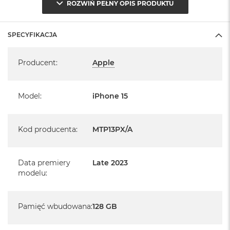
ROZWIŃ PEŁNY OPIS PRODUKTU
Klasa IP68 (maksymalna głębokość 6m do 30 minut)
System operacyjny iOS 17
SPECYFIKACJA
- lub nowszy, z darmową aktualizacją.
Specyfikacja
Producent
:
Apple
Model
:
iPhone 15
Kod producenta
:
MTP13PX/A
Data premiery
Late 2023
modelu
:
Pamięć wbudowana
:
128 GB