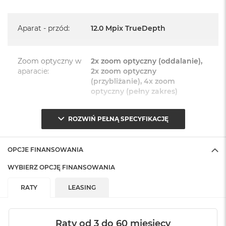
Język polski wybieramy przy pierwszym uruchomieniu
urządzenia.
Aparat - przód
:
12.0 Mpix TrueDepth
Zawartość zestawu:
Zoom optyczny w
2x zoom optyczny (oddalanie),
iPhone 15
aparacie
:
2x zoom optyczny
Przewód USB-C do ładowania (1m)
(przybliżanie), 4x zoom
optyczny (pełny zakres)
Dokumentacja
ROZWIŃ PEŁNĄ SPECYFIKACJĘ
Zoom cyfrowy w
Maks. 10x zoom cyfrowy
aparacie
:
OPCJE FINANSOWANIA
Aparat - tył
:
Główny 48 Mpix + 12 Mpix
WYBIERZ OPCJĘ FINANSOWANIA
obiektyw Ultraszerokokątny
RATY
LEASING
Style fotograficzne
:
TAK
Raty od 3 do 60 miesięcy