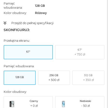
Pamięć
128 GB
wbudowana
Kolor obudowy
Różowy
Przejdź do pełnej specyfikacji
SKONFIGURUJ:
Przekątna ekranu:
6.7"
6.1"
Pamięć wbudowana:
256 GB
512 GB
128 GB
Kolor obudowy:
Czarny
Niebieski