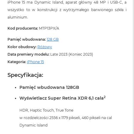
iPhone 15 ma Dynamic Island, aparat główny 48 MP i USB‑C, a
wszystko to w konstrukcji z wytrzymałego barwionego szkła i
aluminium.
Kod producenta:
MTP13PX/A
Pamięć wbudowana:
128 GB
Kolor obudowy:
Różowy
Data premiery modelu:
Late 2023 (Koniec 2023)
Kategoria:
iPhone 15
Specyfikacja:
Pamięć wbudowana 128GB
2
Wyświetlacz Super Retina XDR 6,1 cala
HDR, Haptic Touch, True Tone
w rozdzielczości 2556 x 1179 pikseli, 460 pikseli na cal
Dynamic Island