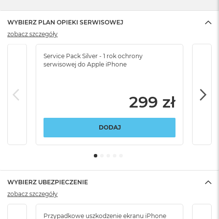
WYBIERZ PLAN OPIEKI SERWISOWEJ
zobacz szczegóły
Service Pack Silver - 1 rok ochrony
Servi
serwisowej do Apple iPhone
serw
299 zł
DODAJ
WYBIERZ UBEZPIECZENIE
zobacz szczegóły
Przypadkowe uszkodzenie ekranu iPhone
Przy