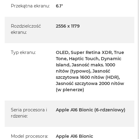
Przekątna ekranu
:
6.1"
Rozdzielczość
2556 x 1179
ekranu
:
Informacje o produkcie:
Typ ekranu
:
OLED, Super Retina XDR, True
Tone, Haptic Touch, Dynamic
iPhone jest nowy
Island, Jasność maks. 1000
nitów (typowo), Jasność
pochodzi od polskiego, oficjalnego dystrybutora Apple.
szczytowa 1600 nitów (HDR),
Jasność szczytowa 2000 nitów
Posiada pełną, 12 miesięczną gwarancję
producenta
(w plenerze)
realizowaną w każdym autoryzowanym punkcie
Seria procesora i
Apple A16 Bionic (6-rdzeniowy)
serwisowym Apple na terenie całego świata.
rdzenie
:
Posiada fabrycznie zafoliowane opakowanie
Posiada system operacyjny iOS w języku polskim
Model procesora
:
Apple A16 Bionic