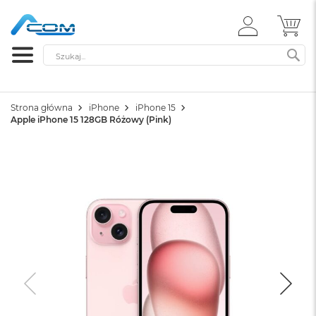
ZALOGUJ
MÓ
SIĘ
Szukaj
SZ
Strona główna
iPhone
iPhone 15
Apple iPhone 15 128GB Różowy (Pink)