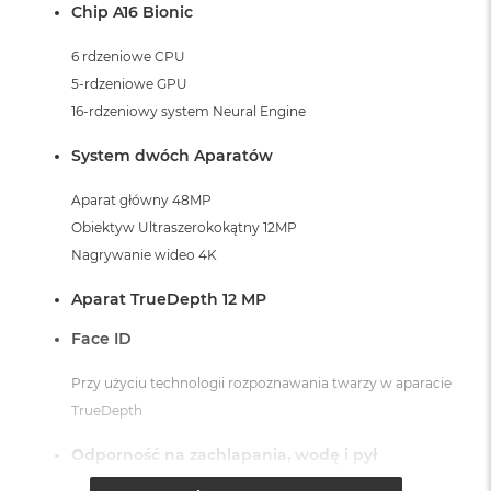
Chip A16 Bionic
6 rdzeniowe CPU
5-rdzeniowe GPU
16-rdzeniowy system Neural Engine
System dwóch Aparatów
Aparat główny 48MP
Obiektyw Ultraszerokokątny 12MP
Nagrywanie wideo 4K
Aparat TrueDepth 12 MP
Face ID
Przy użyciu technologii rozpoznawania twarzy w aparacie
TrueDepth
Odporność na zachlapania, wodę i pył