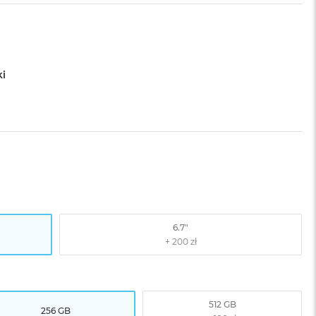
ki
6.7"
512 GB
256 GB