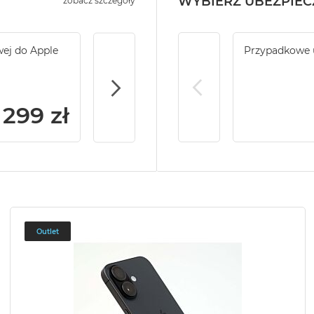
WYBIERZ UBEZPIEC
zobacz szczegóły
wej do Apple
Service Pack Gold - 2 lata ochrony serwi
Przypadkowe 
iPhone
299 zł
Outlet