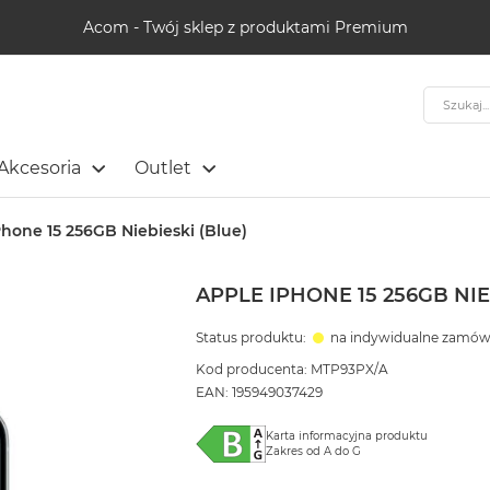
Acom - Twój sklep z produktami Premium
Szukaj
Akcesoria
Outlet
Phone 15 256GB Niebieski (Blue)
APPLE IPHONE 15 256GB NIE
Status produktu:
na indywidualne zamów
Kod producenta: MTP93PX/A
EAN: 195949037429
Karta informacyjna produktu
Zakres od A do G