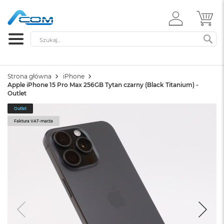
ZALOGUJ
MÓ
SIĘ
Szukaj
SZ
Strona główna
iPhone
Apple iPhone 15 Pro Max 256GB Tytan czarny (Black Titanium) -
Outlet
Outlet
Faktura VAT-marża