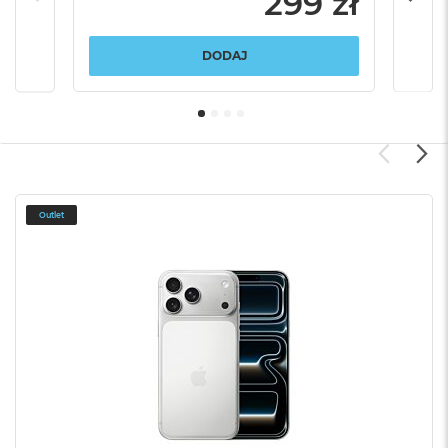
299 zł
DODAJ
Outlet