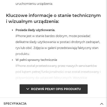
uruchomieniu urządzenia.
Kluczowe informacje o stanie technicznym
i wizualnym urządzenia:
Posiada ślady użytkowania.
iPhone jest w stanie bardzo dobrym, może posiadać
delikatne ślady użytkowania w postaci drobnych zadrapań,
rys lub obić. Zdjęcia w galerii przedstawiają faktyczny stan
produktu.
W pełni sprawny technicznie
iPhone został przetestowany przez naszych serwisantów
pod kątem pełnej funkcjonalności oraz został zresetowany i
przywrócony do ustawień fabrycznych. Wszystkie
komponenty zostały sprawdzone, a w razie konieczności
ROZWIŃ PEŁNY OPIS PRODUKTU
naprawione lub wymienione przez naszych specjalistów.
Możesz być pewien, że otrzymujesz produkt w pełni
sprawny i gotowy do użytkowania.
SPECYFIKACJA