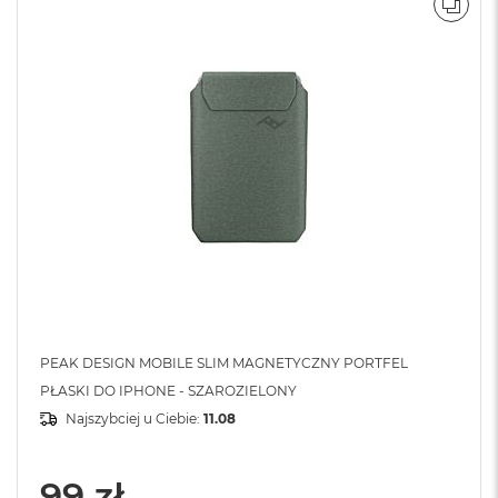
POR
PEAK DESIGN MOBILE SLIM MAGNETYCZNY PORTFEL
PŁASKI DO IPHONE - SZAROZIELONY
Najszybciej u Ciebie:
11.08
99 zł