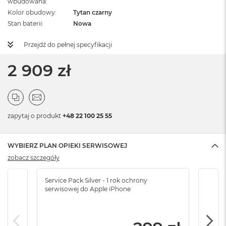
wbudowana
Kolor obudowy
Tytan czarny
Stan baterii
Nowa
Przejdź do pełnej specyfikacji
2 909 zł
zapytaj o produkt
+48 22 100 25 55
WYBIERZ PLAN OPIEKI SERWISOWEJ
zobacz szczegóły
Service Pack Silver - 1 rok ochrony
Servi
serwisowej do Apple iPhone
serw