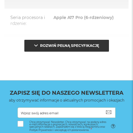
System operacyjny iOS 17 lub nowszy
Seria procesora i
Apple A17 Pro (6-rdzeniowy)
rdzenie
:
Model procesora
:
Apple A17 Pro
ROZWIŃ PEŁNĄ SPECYFIKACJĘ
Aparat - przód
:
12.0 Mpix TrueDepth
Zoom optyczny w
2x zoom optyczny (oddalanie),
aparacie
:
5x zoom optyczny
ZAPISZ SIĘ DO NASZEGO NEWSLETTERA
(przybliżanie), 10x zoom
optyczny (pełny zakres)
aby otrzymywać informacje o aktualnych promocjach i okazjach
SUBSKRYB
Zoom cyfrowy w
Maks. 25x zoom cyfrowy
Chcę otrzymywać Newsletter. Chcę otrzymywać na podany adres
aparacie
:
e-mail informacje o promocjach, nowościach, konkursach,
specjalnych rabatach. Zapoznałem się z treścią Regulaminu oraz
Polityki Prywatności i akceptuję ich postanowienia.