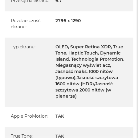
Przekątna ekranu
:
6.7"
Chip: Apple A17 Pro (6-rdzeniowy)
Rozdzielczość
2796 x 1290
Aparat przód: 12.0 Mpix TrueDepth
ekranu
:
Aparat tył: Główny 48 Mpix + 12 Mpix obiektyw
Ultraszerokokątny + 12 Mpix Teleobiektyw
Typ ekranu
:
OLED, Super Retina XDR, True
Dodatkowe informacje:
Tone, Haptic Touch, Dynamic
Island, Technologia ProMotion,
Face ID, Skaner LiDAR, Barometr, Żyroskop z szerokim
Niegasnący wyświetlacz,
zakresem dynamicznym, Akcelerometr, Czujnik zbliżeniowy,
Jasność maks. 1000 nitów
Czujnik oświetlenia zewnętrznego, Ładowanie
(typowo),Jasność szczytowa
1600 nitów (HDR),Jasność
bezprzewodowe do 15W
szczytowa 2000 nitów (w
plenerze)
Złącza:
1 x Tacka na kartę nano-SIM, 1 x USB-C
Apple ProMotion
:
TAK
Materiał wykonania:
Tytan i teksturowane matowe szkło
True Tone
:
TAK