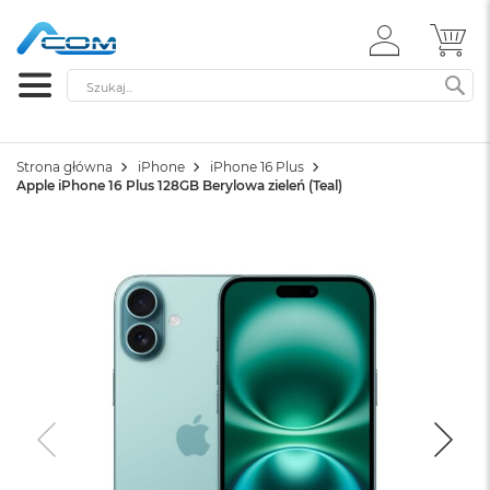
ZALOGUJ
MÓ
SIĘ
Szukaj
SZ
Strona główna
iPhone
iPhone 16 Plus
Apple iPhone 16 Plus 128GB Berylowa zieleń (Teal)