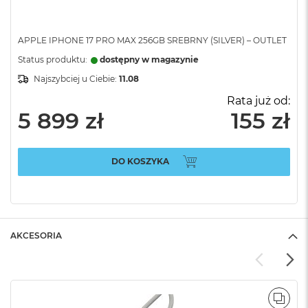
APPLE IPHONE 17 PRO MAX 256GB SREBRNY (SILVER) – OUTLET
Status produktu:
dostępny w magazynie
Najszybciej u Ciebie:
11.08
Rata już od:
5 899 zł
155 zł
DO KOSZYKA
AKCESORIA
POR