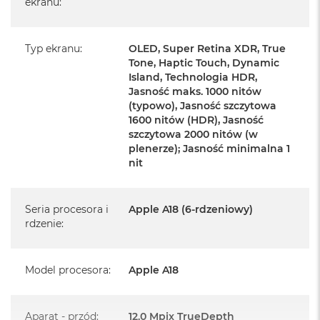
ekranu
:
iPhone 16 Plus
Przewód USB-C do ładowania (1m)
Typ ekranu
:
OLED, Super Retina XDR, True
Dokumentacja
Tone, Haptic Touch, Dynamic
Island, Technologia HDR,
Jasność maks. 1000 nitów
(typowo), Jasność szczytowa
1600 nitów (HDR), Jasność
szczytowa 2000 nitów (w
Najważniejsze cechy:
plenerze); Jasność minimalna 1
nit
PRZEJMIJ STEROWANIE APARATEM
– Sterowanie
aparatem zapewnia łatwiejszy i szybszy dostęp do jego
Seria procesora i
Apple A18 (6-rdzeniowy)
ustawień. Genialne zdjęcia i wideo zarejestrujesz teraz w
rdzenie
:
mgnieniu oka.
BLIŻEJ, DALEJ, LEPIEJ
–Udoskonalony aparat
Model procesora
:
Apple A18
ultraszerokokątny z autofokusem odpowiada za
niesamowicie szczegółowe zdjęcia makro i wideo.
Aparat - przód
:
12.0 Mpix TrueDepth
Aparatem Fusion 48 MP zrobisz zarówno fotografie o