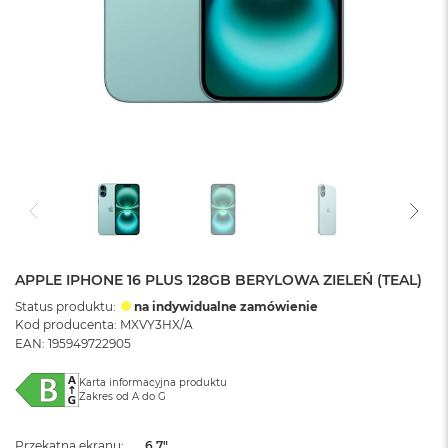
APPLE IPHONE 16 PLUS 128GB BERYLOWA ZIELEŃ (TEAL)
Status produktu:
na indywidualne zamówienie
Kod producenta: MXVY3HX/A
EAN: 195949722905
Karta informacyjna produktu
Zakres od A do G
Przekątna ekranu
6.7"