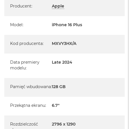
Specyfikacja
Producent
:
Apple
Informacje o produkcie:
Model
:
iPhone 16 Plus
iPhone jest nowy
pochodzi od polskiego, oficjalnego dystrybutora Apple.
Kod producenta
:
MXVY3HX/A
Posiada pełną, 12 miesięczną gwarancję
producenta
Data premiery
Late 2024
realizowaną w każdym autoryzowanym punkcie
modelu
:
serwisowym Apple na terenie całego świata.
Posiada fabryczne opakowanie
Pamięć wbudowana
:
128 GB
Posiada system operacyjny iOS w języku polskim
Przekątna ekranu
:
6.7"
Język polski wybieramy przy pierwszym uruchomieniu
urządzenia.
Rozdzielczość
2796 x 1290
Zawartość zestawu: