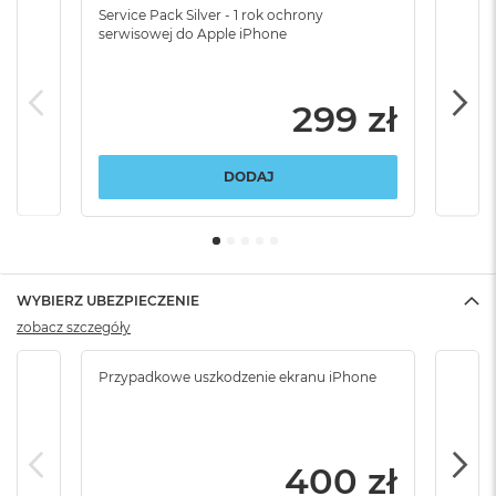
Service Pack Silver - 1 rok ochrony
Servi
serwisowej do Apple iPhone
serw
299 zł
DODAJ
WYBIERZ UBEZPIECZENIE
zobacz szczegóły
Przypadkowe uszkodzenie ekranu iPhone
Przy
włam
400 zł