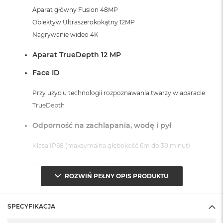
Aparat główny Fusion 48MP
Obiektyw Ultraszerokokątny 12MP
Nagrywanie wideo 4K
Aparat TrueDepth 12 MP
Face ID
Przy użyciu technologii rozpoznawania twarzy w aparacie
TrueDepth
Odporność na zachlapania, wodę i pył
Klasa IP68 (maksymalna głębokość 6m do 30 minut)
System operacyjny iOS 18
ROZWIŃ PEŁNY OPIS PRODUKTU
- lub nowszy, z darmową aktualizacją.
SPECYFIKACJA