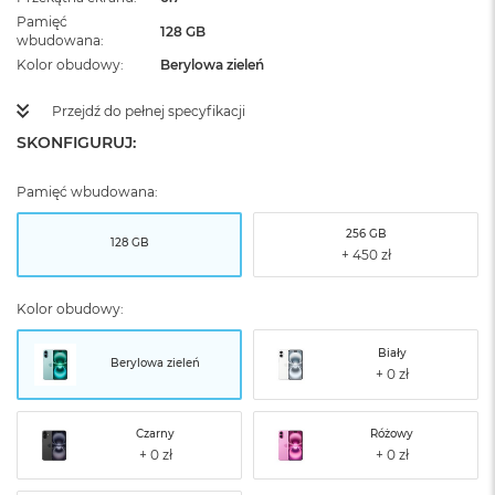
Pamięć
128 GB
wbudowana
Kolor obudowy
Berylowa zieleń
Przejdź do pełnej specyfikacji
SKONFIGURUJ:
Pamięć wbudowana:
256 GB
128 GB
Kolor obudowy:
Biały
Berylowa zieleń
Czarny
Różowy