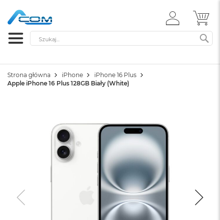
ZALOGUJ
MÓ
SIĘ
Szukaj
SZ
Strona główna
iPhone
iPhone 16 Plus
Apple iPhone 16 Plus 128GB Biały (White)