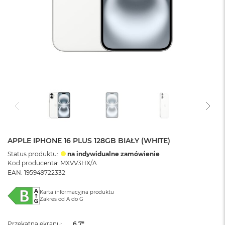
APPLE IPHONE 16 PLUS 128GB BIAŁY (WHITE)
Status produktu:
na indywidualne zamówienie
Kod producenta: MXVV3HX/A
EAN: 195949722332
Karta informacyjna produktu
Zakres od A do G
Przekątna ekranu
6.7"