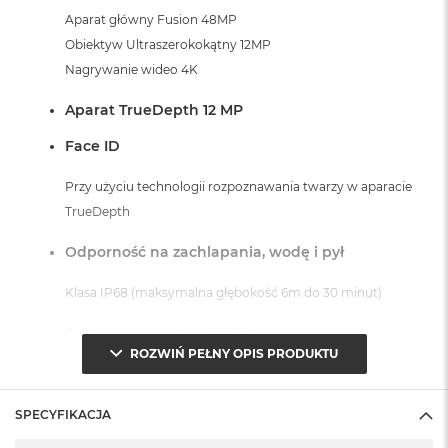
Aparat główny Fusion 48MP
Obiektyw Ultraszerokokątny 12MP
Nagrywanie wideo 4K
Aparat TrueDepth 12 MP
Face ID
Przy użyciu technologii rozpoznawania twarzy w aparacie
TrueDepth
Odporność na zachlapania, wodę i pył
Klasa IP68 (maksymalna głębokość 6m do 30 minut)
System operacyjny iOS 18
ROZWIŃ PEŁNY OPIS PRODUKTU
- lub nowszy, z darmową aktualizacją.
SPECYFIKACJA