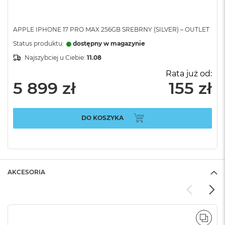
APPLE IPHONE 17 PRO MAX 256GB SREBRNY (SILVER) – OUTLET
Status produktu:
dostępny w magazynie
Najszybciej u Ciebie:
11.08
Rata już od:
5 899 zł
155 zł
DO KOSZYKA
AKCESORIA
POR