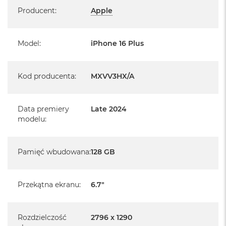
Specyfikacja
Producent
:
Apple
Informacje o produkcie:
Model
:
iPhone 16 Plus
iPhone jest nowy
pochodzi od polskiego, oficjalnego dystrybutora Apple.
Kod producenta
:
MXVV3HX/A
Posiada pełną, 12 miesięczną gwarancję
producenta
Data premiery
Late 2024
realizowaną w każdym autoryzowanym punkcie
modelu
:
serwisowym Apple na terenie całego świata.
Posiada fabryczne opakowanie
Pamięć wbudowana
:
128 GB
Posiada system operacyjny iOS w języku polskim
Przekątna ekranu
:
6.7"
Język polski wybieramy przy pierwszym uruchomieniu
urządzenia.
Rozdzielczość
2796 x 1290
Zawartość zestawu: