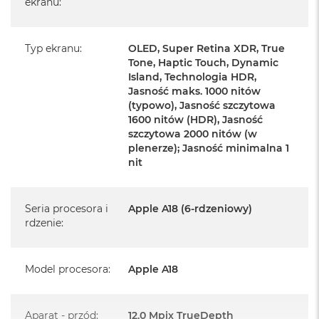
ekranu
:
iPhone 16 Plus
Przewód USB-C do ładowania (1m)
Typ ekranu
:
OLED, Super Retina XDR, True
Dokumentacja
Tone, Haptic Touch, Dynamic
Island, Technologia HDR,
Jasność maks. 1000 nitów
(typowo), Jasność szczytowa
1600 nitów (HDR), Jasność
szczytowa 2000 nitów (w
Najważniejsze cechy:
plenerze); Jasność minimalna 1
nit
PRZEJMIJ STEROWANIE APARATEM
– Sterowanie
aparatem zapewnia łatwiejszy i szybszy dostęp do jego
Seria procesora i
Apple A18 (6-rdzeniowy)
ustawień. Genialne zdjęcia i wideo zarejestrujesz teraz w
rdzenie
:
mgnieniu oka.
BLIŻEJ, DALEJ, LEPIEJ
–Udoskonalony aparat
Model procesora
:
Apple A18
ultraszerokokątny z autofokusem odpowiada za
niesamowicie szczegółowe zdjęcia makro i wideo.
Aparat - przód
:
12.0 Mpix TrueDepth
Aparatem Fusion 48 MP zrobisz zarówno fotografie o