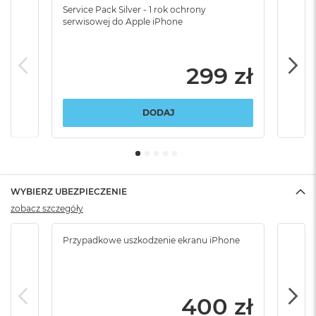
Service Pack Silver - 1 rok ochrony
Servi
serwisowej do Apple iPhone
serw
299 zł
DODAJ
WYBIERZ UBEZPIECZENIE
zobacz szczegóły
Przypadkowe uszkodzenie ekranu iPhone
Przy
włam
400 zł