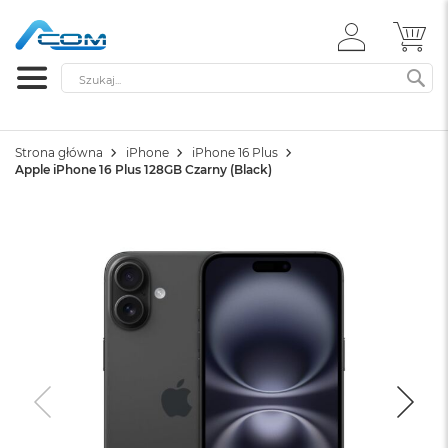
ZALOGUJ
MÓ
SIĘ
Szukaj
SZ
Strona główna
iPhone
iPhone 16 Plus
Apple iPhone 16 Plus 128GB Czarny (Black)