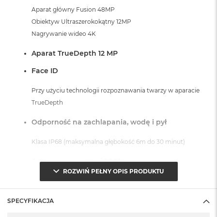
Aparat główny Fusion 48MP
Obiektyw Ultraszerokokątny 12MP
Nagrywanie wideo 4K
Aparat TrueDepth 12 MP
Face ID
Przy użyciu technologii rozpoznawania twarzy w aparacie
TrueDepth
Odporność na zachlapania, wodę i pył
Klasa IP68 (maksymalna głębokość 6m do 30 minut)
System operacyjny iOS 18
ROZWIŃ PEŁNY OPIS PRODUKTU
- lub nowszy, z darmową aktualizacją.
SPECYFIKACJA