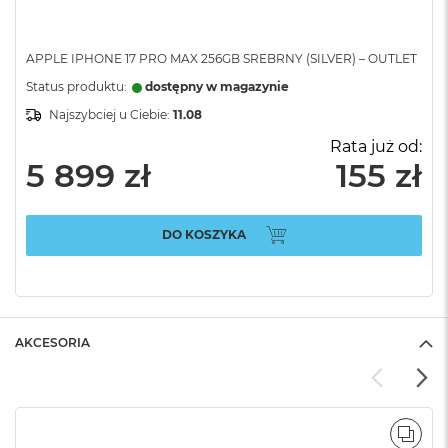
APPLE IPHONE 17 PRO MAX 256GB SREBRNY (SILVER) – OUTLET
Status produktu:
dostępny w magazynie
Najszybciej u Ciebie:
11.08
Rata już od:
5 899 zł
155 zł
DO KOSZYKA
AKCESORIA
POR