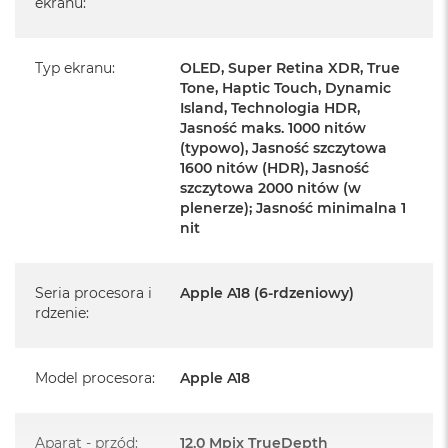
ekranu
:
iPhone 16 Plus
Przewód USB-C do ładowania (1m)
Typ ekranu
:
OLED, Super Retina XDR, True
Dokumentacja
Tone, Haptic Touch, Dynamic
Island, Technologia HDR,
Jasność maks. 1000 nitów
(typowo), Jasność szczytowa
1600 nitów (HDR), Jasność
szczytowa 2000 nitów (w
Najważniejsze cechy:
plenerze); Jasność minimalna 1
nit
PRZEJMIJ STEROWANIE APARATEM
– Sterowanie
aparatem zapewnia łatwiejszy i szybszy dostęp do jego
Seria procesora i
Apple A18 (6-rdzeniowy)
ustawień. Genialne zdjęcia i wideo zarejestrujesz teraz w
rdzenie
:
mgnieniu oka.
BLIŻEJ, DALEJ, LEPIEJ
–Udoskonalony aparat
Model procesora
:
Apple A18
ultraszerokokątny z autofokusem odpowiada za
niesamowicie szczegółowe zdjęcia makro i wideo.
Aparat - przód
:
12.0 Mpix TrueDepth
Aparatem Fusion 48 MP zrobisz zarówno fotografie o