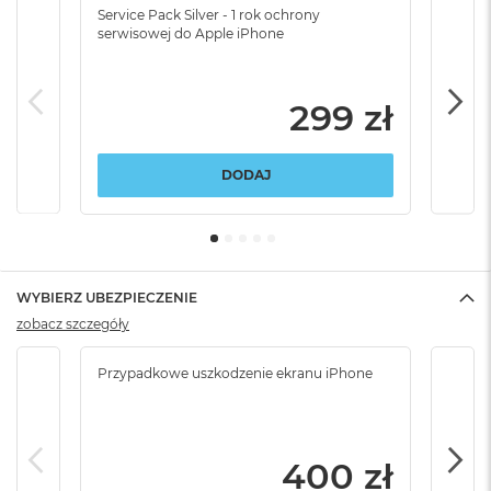
Service Pack Silver - 1 rok ochrony
Servi
serwisowej do Apple iPhone
serw
299 zł
DODAJ
WYBIERZ UBEZPIECZENIE
zobacz szczegóły
Przypadkowe uszkodzenie ekranu iPhone
Przy
włam
400 zł