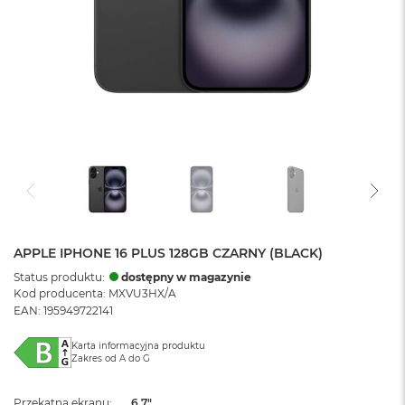
APPLE IPHONE 16 PLUS 128GB CZARNY (BLACK)
Status produktu:
dostępny w magazynie
Kod producenta: MXVU3HX/A
EAN: 195949722141
Karta informacyjna produktu
Zakres od A do G
Przekątna ekranu
6.7"