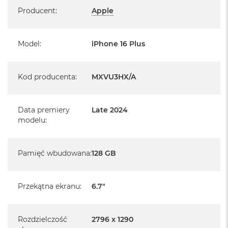
Specyfikacja
Producent
:
Apple
Informacje o produkcie:
Model
:
iPhone 16 Plus
iPhone jest nowy
pochodzi od polskiego, oficjalnego dystrybutora Apple.
Kod producenta
:
MXVU3HX/A
Posiada pełną, 12 miesięczną gwarancję
producenta
Data premiery
Late 2024
realizowaną w każdym autoryzowanym punkcie
modelu
:
serwisowym Apple na terenie całego świata.
Posiada fabryczne opakowanie
Pamięć wbudowana
:
128 GB
Posiada system operacyjny iOS w języku polskim
Przekątna ekranu
:
6.7"
Język polski wybieramy przy pierwszym uruchomieniu
urządzenia.
Rozdzielczość
2796 x 1290
Zawartość zestawu: