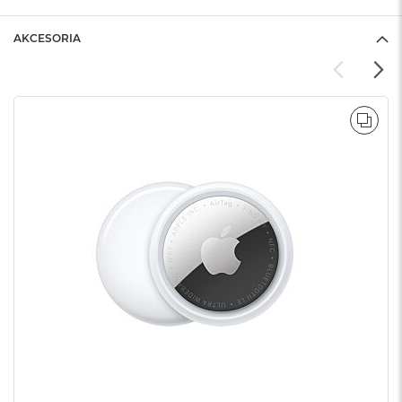
AKCESORIA
POR