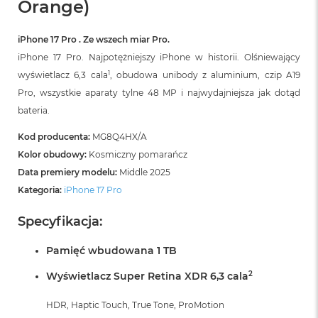
Orange)
iPhone 17 Pro . Ze wszech miar Pro.
iPhone 17 Pro. Najpotężniejszy iPhone w historii. Olśniewający
1
wyświetlacz 6,3 cala
, obudowa unibody z aluminium, czip A19
Pro, wszystkie aparaty tylne 48 MP i najwydajniejsza jak dotąd
bateria.
Kod producenta:
MG8Q4HX/A
Kolor obudowy:
Kosmiczny pomarańcz
Data premiery modelu:
Middle 2025
Kategoria:
iPhone 17 Pro
Specyfikacja:
Pamięć wbudowana 1 TB
2
Wyświetlacz Super Retina XDR 6,3 cala
HDR, Haptic Touch, True Tone, ProMotion