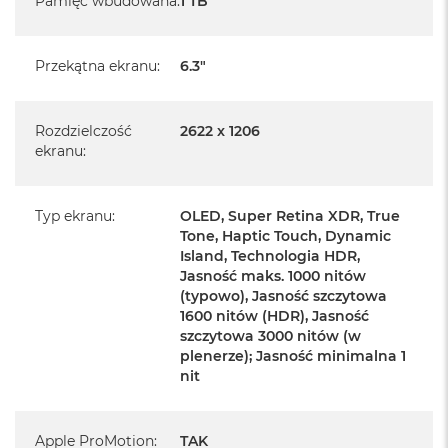
Pamięć wbudowana
:
1 TB
realizowaną w każdym autoryzowanym punkcie
serwisowym Apple na terenie całego świata.
Przekątna ekranu
:
6.3"
Posiada fabryczne opakowanie
Posiada system operacyjny iOS w języku polskim
Rozdzielczość
2622 x 1206
Język polski wybieramy przy pierwszym uruchomieniu
ekranu
:
urządzenia.
Typ ekranu
:
OLED, Super Retina XDR, True
Zawartość zestawu:
Tone, Haptic Touch, Dynamic
Island, Technologia HDR,
iPhone 17 Pro
Jasność maks. 1000 nitów
Przewód USB-C do ładowania (1m)
(typowo), Jasność szczytowa
Dokumentacja
1600 nitów (HDR), Jasność
szczytowa 3000 nitów (w
plenerze); Jasność minimalna 1
nit
Najważniejsze cechy:
Apple ProMotion
:
TAK