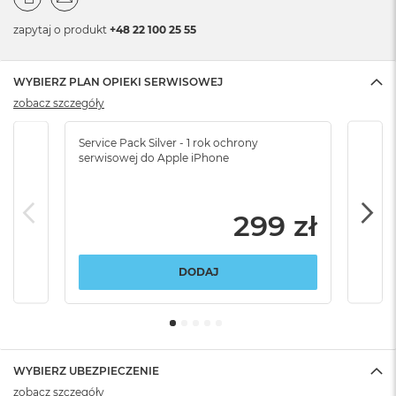
zapytaj o produkt
+48 22 100 25 55
WYBIERZ PLAN OPIEKI SERWISOWEJ
zobacz szczegóły
Service Pack Silver - 1 rok ochrony
Servi
serwisowej do Apple iPhone
serw
299 zł
DODAJ
WYBIERZ UBEZPIECZENIE
zobacz szczegóły