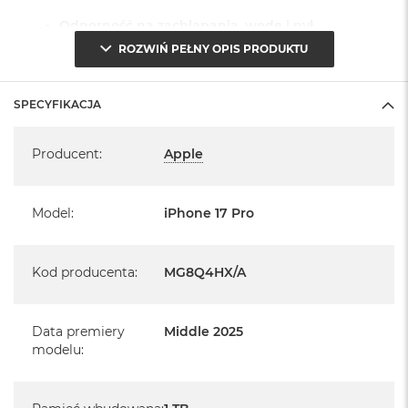
Odporność na zachlapania, wodę i pył
ROZWIŃ PEŁNY OPIS PRODUKTU
Klasa IP68 (maksymalna głębokość 6m do 30 minut)
System operacyjny iOS 26
SPECYFIKACJA
Specyfikacja
- lub nowszy, z darmową aktualizacją.
Producent
:
Apple
Model
:
iPhone 17 Pro
Informacje o produkcie:
Kod producenta
:
MG8Q4HX/A
iPhone jest nowy
pochodzi od polskiego, oficjalnego dystrybutora Apple.
Data premiery
Middle 2025
modelu
:
Posiada pełną, 12 miesięczną gwarancję
producenta