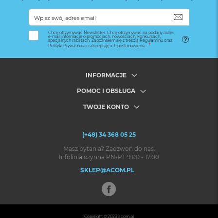
SUBSKRYB
Chcę otrzymywać Newsletter. Chcę otrzymywać na podany adres
e-mail informacje o promocjach, nowościach, konkursach,
specjalnych rabatach. Zapoznałem się z treścią Regulaminu oraz
Polityki Prywatności i akceptuję ich postanowienia.
INFORMACJE
POMOC I OBSŁUGA
TWOJE KONTO
(+48) 34 368 05 25
Masz pytania? Zadzwoń do nas.
Infolinia czynna PN-PT 9.00 - 17.00
SKLEP@ACOM.PL
Copyright © 2023
acom.pl