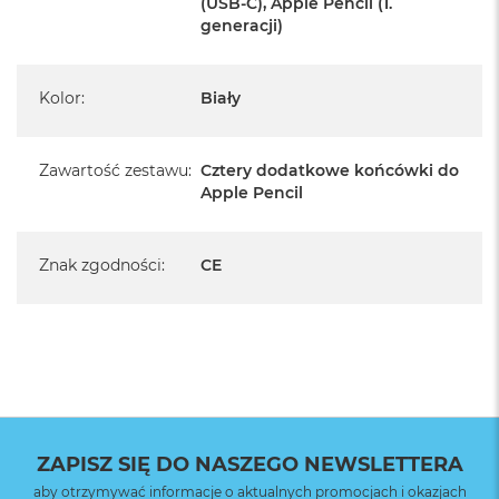
(USB‑C), Apple Pencil (1.
generacji)
Kolor
:
Biały
Zawartość zestawu
:
Cztery dodatkowe końcówki do
Apple Pencil
Znak zgodności
:
CE
ZAPISZ SIĘ DO NASZEGO NEWSLETTERA
aby otrzymywać informacje o aktualnych promocjach i okazjach