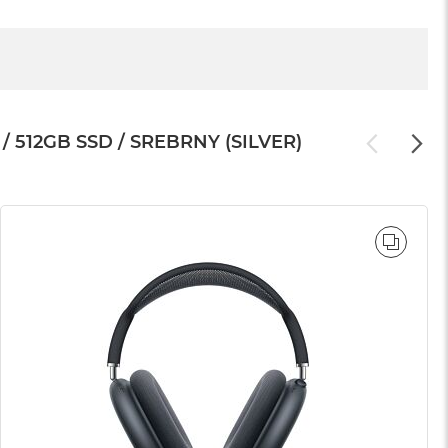
512GB SSD / SREBRNY (SILVER)
WNAJ
PORÓ