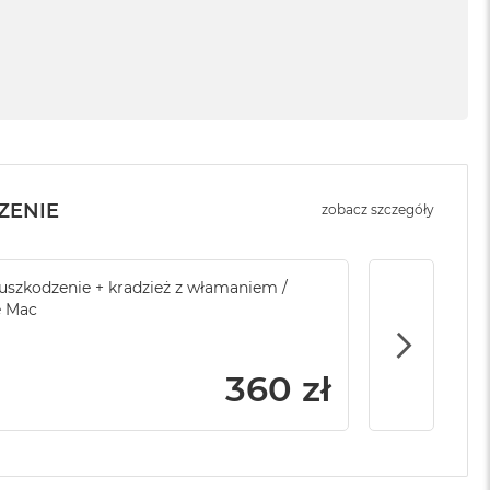
ZENIE
zobacz szczegóły
sowej do Apple
szkodzenie + kradzież z włamaniem /
Service Pack Platinum - 3 lata ochrony
Brak ubezpi
e Mac
Apple iMac / Mac mini
799 zł
360 zł