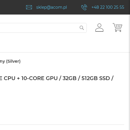
sklep@acom.pl
+48 22 100 25 55
ZALOGUJ
MÓJ
SZUKAJ
SIĘ
y (Silver)
CPU + 10-CORE GPU / 32GB / 512GB SSD /