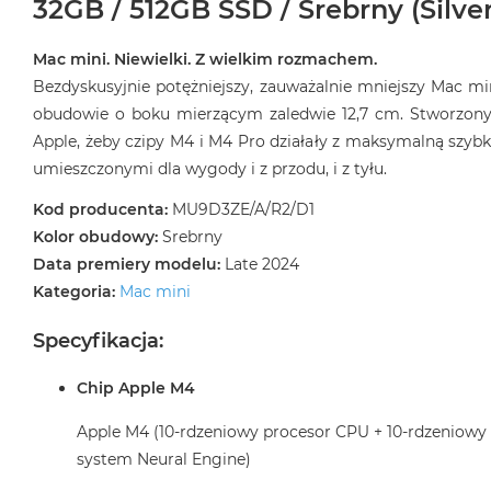
32GB / 512GB SSD / Srebrny (Silver
Mac mini. Niewielki. Z wielkim rozmachem.
Bezdyskusyjnie potężniejszy, zauważalnie mniejszy Mac m
obudowie o boku mierzącym zaledwie 12,7 cm. Stworzony
Apple, żeby czipy M4 i M4 Pro działały z maksymalną szybk
umieszczonymi dla wygody i z przodu, i z tyłu.
Kod producenta:
MU9D3ZE/A/R2/D1
Kolor obudowy:
Srebrny
Data premiery modelu:
Late 2024
Kategoria:
Mac mini
Specyfikacja:
Chip Apple M4
Apple M4 (10-rdzeniowy procesor CPU + 10-rdzeniowy
system Neural Engine)