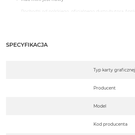
Pochodzi od polskiego, oficjalnego dystrybutora Appl
Posiada pełną, 12 miesięczną gwarancję producent
Realizowaną w każdym autoryzowanym punkcie s
całego świata.
SPECYFIKACJA
Istnieje możliwość przedłużenia gwarancji producen
ten temat uzyskają Państwo kontaktując się z naszy
Specyfikacja
Typ karty graficzne
Posiada fabryczne opakowanie
Posiada system operacyjny macOS w języku polski
Producent
Język polski wybieramy przy pierwszym uruchomieniu
Model
Zawartość zestawu:
Mac mini
Kod producenta
Przewód zasilający (1,8m)