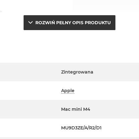
e.
ROZWIŃ PEŁNY OPIS PRODUKTU
a
erwisowym Apple na terenie
ta. Szczegółowe informacje na
m handlowcem.
j
Zintegrowana
m oraz polskie menu
Apple
 urządzenia.
Mac mini M4
MU9D3ZE/A/R2/D1