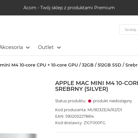
Acom - Twój sklep z produktami Premium
Szukaj
Akcesoria
Outlet
mini M4 10-core CPU + 10-core GPU / 32GB / 512GB SSD / Srebrn
APPLE MAC MINI M4 10-CORE 
SREBRNY (SILVER)
Status produktu:
produkt niedostępny
Kod producenta: MU9D3ZE/A/R2/D1
EAN: 5902002278614
Kod dostawcy: Z1CF000FG