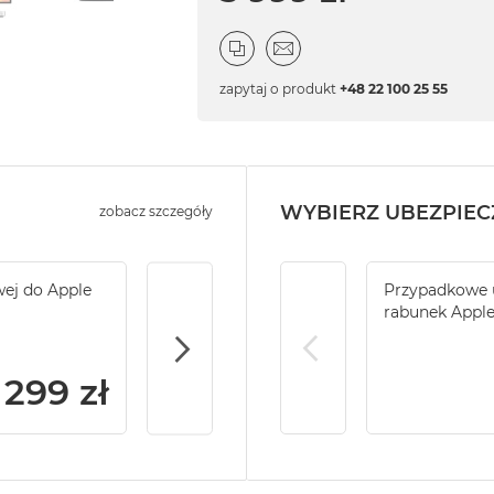
zapytaj o produkt
+48 22 100 25 55
WYBIERZ UBEZPIEC
zobacz szczegóły
wej do Apple
Service Pack Gold - 2 lata ochrony serwi
Przypadkowe u
iMac / Mac mini
rabunek Appl
299 zł