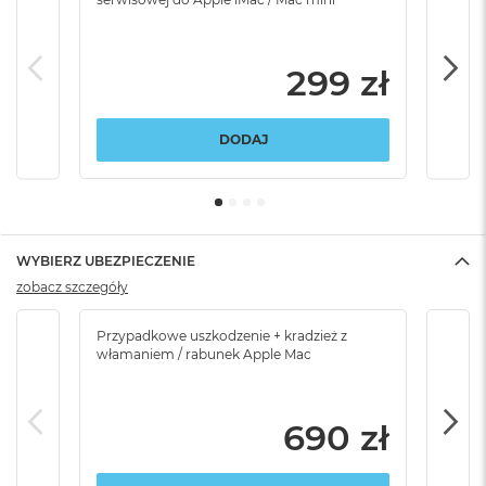
299 zł
DODAJ
WYBIERZ UBEZPIECZENIE
zobacz szczegóły
Przypadkowe uszkodzenie + kradzież z
Brak
włamaniem / rabunek Apple Mac
690 zł