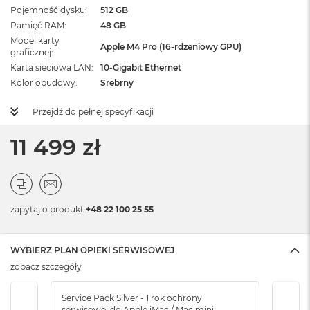
Pojemność dysku
512 GB
Pamięć RAM
48 GB
Model karty
Apple M4 Pro (16-rdzeniowy GPU)
graficznej
Karta sieciowa LAN
10-Gigabit Ethernet
Kolor obudowy
Srebrny
Przejdź do pełnej specyfikacji
11 499 zł
zapytaj o produkt
+48 22 100 25 55
WYBIERZ PLAN OPIEKI SERWISOWEJ
zobacz szczegóły
Service Pack Silver - 1 rok ochrony
Servi
serwisowej do Apple iMac / Mac mini
serw