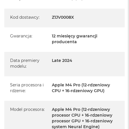
Informacje o produkcie:
Kod dostawcy
:
Z1JV0008X
Mac mini jest nowy
Gwarancja
:
12 miesięcy gwarancji
Pochodzi od polskiego, oficjalnego dystrybutora Apple.
producenta
Posiada pełną, 12 miesięczną gwarancję
producenta
Data premiery
Late 2024
Realizowaną w każdym autoryzowanym punkcie
modelu
:
serwisowym Apple na terenie całego świata.
Istnieje możliwość przedłużenia gwarancji producenta.
Seria procesora i
Apple M4 Pro (12-rdzeniowy
Szczegółowe informacje na ten temat uzyskają Państwo
rdzenie
:
CPU + 16-rdzeniowy GPU)
kontaktując się z naszym handlowcem.
Posiada fabryczne opakowanie
Model procesora
:
Apple M4 Pro (12-rdzeniowy
procesor CPU + 16-rdzeniowy
Posiada system operacyjny macOS w języku
polskim oraz polskie menu
procesor GPU + 16-rdzeniowy
system Neural Engine)