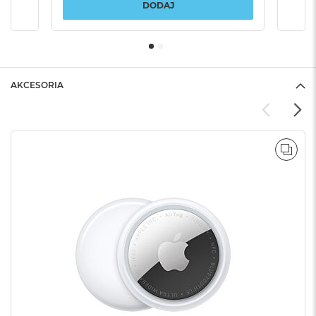
DODAJ
AKCESORIA
POR