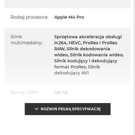
Język polski wybieramy przy pierwszym uruchomieniu
urządzenia.
Rodzaj procesora
:
Apple M4 Pro
Zawartość zestawu:
Silnik
Sprzętowa akceleracja obsługi
Mac mini
multimedialny
:
H.264, HEVC, ProRes i ProRes
Przewód zasilający (1,8m)
RAW, Silnik dekodowania
wideo, Silnik kodowania wideo,
Silnik kodujący i dekodujący
format ProRes, Silnik
dekodujący AV1
Najważniejsze cechy:
Pamięć RAM
:
48 GB
NIEWIELKI. Z WIELKIM ROZMACHEM
– Bok Maca mini
mierzy 12,7 cm, więc komputer z łatwością zmieści się pod
ROZWIŃ PEŁNĄ SPECYFIKACJĘ
Typ pamięci
:
Zunifikowana
monitorem, ale możesz swobodnie postawić go, gdzie
tylko chcesz.
Przepustowość
273 GB/s
WYGODA POŁĄCZEŃ
– Łączność zapewniają porty