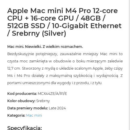
Apple Mac mini M4 Pro 12-core
CPU + 16-core GPU / 48GB /
512GB SSD / 10-Gigabit Ethernet
/ Srebrny (Silver)
Mac mini. Niewielki. Z wielkim rozmachem.
Bezdyskusyjnie potężniejszy, zauważalnie mniejszy Mac mini to
czysta moc zamknięta w obudowie o boku mierzącym zaledwie
12,7 cm. Stworzony z myślą o układzie scalonym Apple, żeby czipy
M4 i M4 Pro działały z maksymalną szybkością i wydajnością. Z
portami umieszczonymi dla wygody i z przodu, i z tyłu.
Kod producenta:
MCX44ZE/A/R1/E
Kolor obudowy:
Srebrny
Data premiery modelu:
Late 2024
Kategoria:
Mac mini
Specyfikacja: