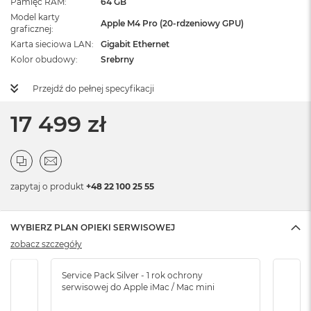
Pamięć RAM
64 GB
Model karty
Apple M4 Pro (20-rdzeniowy GPU)
graficznej
Karta sieciowa LAN
Gigabit Ethernet
Kolor obudowy
Srebrny
Przejdź do pełnej specyfikacji
17 499 zł
zapytaj o produkt
+48 22 100 25 55
WYBIERZ PLAN OPIEKI SERWISOWEJ
zobacz szczegóły
Service Pack Silver - 1 rok ochrony
Servi
serwisowej do Apple iMac / Mac mini
serw