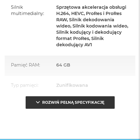
Silnik
Sprzętowa akceleracja obsługi
Zawartość zestawu:
multimedialny
:
H.264, HEVC, ProRes i ProRes
RAW, Silnik dekodowania
Mac mini
wideo, Silnik kodowania wideo,
Przewód zasilający (1,8m)
Silnik kodujący i dekodujący
format ProRes, Silnik
dekodujący AV1
Pamięć RAM
:
64 GB
Najważniejsze cechy:
Typ pamięci
:
Zunifikowana
NIEWIELKI. Z WIELKIM ROZMACHEM
– Bok Maca mini
mierzy 12,7 cm, więc komputer z łatwością zmieści się pod
monitorem, ale możesz swobodnie postawić go, gdzie
ROZWIŃ PEŁNĄ SPECYFIKACJĘ
Przepustowość
273 GB/s
tylko chcesz.
pamięci
:
WYGODA POŁĄCZEŃ
– Łączność zapewniają porty
Thunderbolt, HDMI i Gigabit Ethernet z tyłu, a także,
Pojemność dysku
:
4 TB
dostępne po raz pierwszy, porty USB‑C i gniazdo