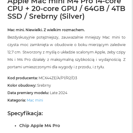
Apple Mac mini M4 Pro 14-core
CPU + 20-core GPU / 64GB / 4TB
SSD / Srebrny (Silver)
Mac mini. Niewielki. Z wielkim rozmachem.
Bezdyskusyjnie potężniejszy, zauważalnie mniejszy Mac mini to
czysta moc zamknięta w obudowie o boku mierzącym zaledwie
12,7 cm. Stworzony z myślą o układzie scalonym Apple, żeby czipy
M4 i M4 Pro działały z maksymalną szybkością i wydajnością. Z
portami umieszczonymi dla wygody i z przodu, i z tyłu.
Kod producenta:
MCX44ZE/A/P1/R2/D3
Kolor obudowy:
Srebrny
Data premiery modelu:
Late 2024
Kategoria:
Mac mini
Specyfikacja:
Chip Apple M4 Pro