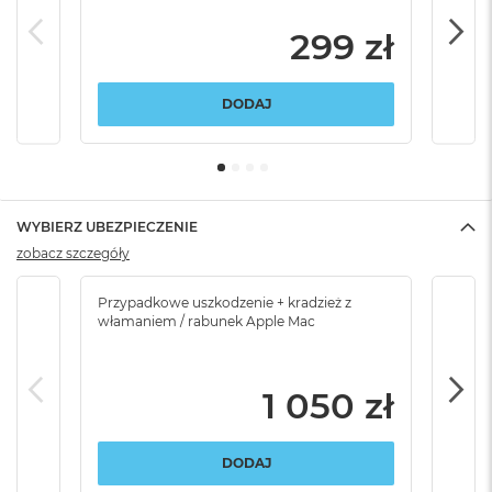
299 zł
DODAJ
WYBIERZ UBEZPIECZENIE
zobacz szczegóły
Przypadkowe uszkodzenie + kradzież z
Brak
włamaniem / rabunek Apple Mac
1 050 zł
DODAJ