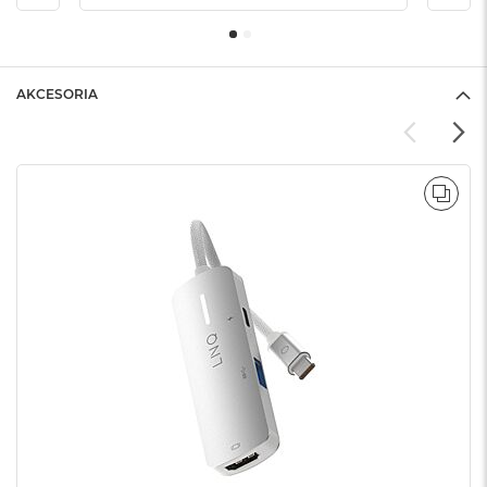
AKCESORIA
POR