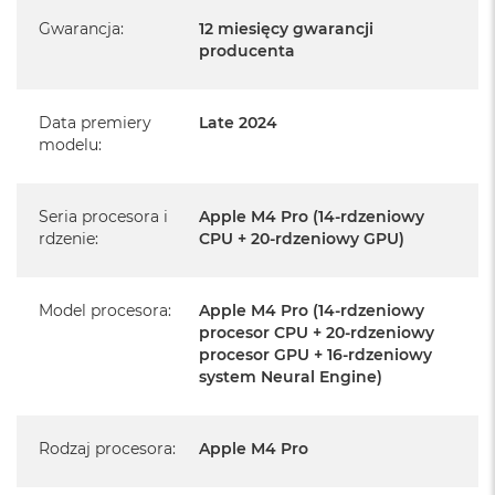
Gwarancja
:
12 miesięcy gwarancji
Mac mini jest nowy
producenta
Pochodzi od polskiego, oficjalnego dystrybutora Apple.
Data premiery
Late 2024
Posiada pełną, 12 miesięczną gwarancję
producenta
modelu
:
Realizowaną w każdym autoryzowanym punkcie
serwisowym Apple na terenie całego świata.
Seria procesora i
Apple M4 Pro (14-rdzeniowy
rdzenie
:
CPU + 20-rdzeniowy GPU)
Istnieje możliwość przedłużenia gwarancji producenta.
Szczegółowe informacje na ten temat uzyskają Państwo
kontaktując się z naszym handlowcem.
Model procesora
:
Apple M4 Pro (14-rdzeniowy
procesor CPU + 20-rdzeniowy
Posiada fabryczne opakowanie
procesor GPU + 16-rdzeniowy
system Neural Engine)
Posiada system operacyjny macOS w języku
polskim oraz polskie menu
Język polski wybieramy przy pierwszym uruchomieniu
Rodzaj procesora
:
Apple M4 Pro
urządzenia.