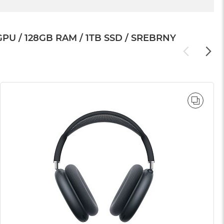
 / 128GB RAM / 1TB SSD / SREBRNY
WNAJ
PORÓ