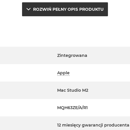
ROZWIŃ PEŁNY OPIS PRODUKTU
e.
a
sowym Apple na terenie
j
Zintegrowana
a. Szczegółowe informacje na
Apple
m handlowcem.
Mac Studio M2
MQH63ZE/A/R1
m oraz polskie menu
 urządzenia.
12 miesięcy gwarancji producenta