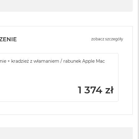
ZENIE
zobacz szczegóły
sowej do Apple
ie + kradzież z włamaniem / rabunek Apple Mac
Service Pack Platinum PRO - 4 lata och
do Apple Mac Studio
999 zł
1 374 zł