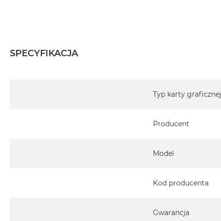
Informacje o produkcie:
Mac Studio jest nowy
Pochodzi od polskiego, oficjalnego dystrybutora Appl
SPECYFIKACJA
Posiada pełną, 12 miesięczną gwarancję producent
Specyfikacja
Realizowaną w każdym autoryzowanym punkcie serwi
Typ karty graficzne
całego świata.
Istnieje możliwość przedłużenia gwarancji producent
Producent
ten temat uzyskają Państwo kontaktując się z naszy
Przeglądaj plany ochrony dla Mac Studio
Model
Posiada fabrycznie zafoliowane opakowanie
Kod producenta
Posiada system operacyjny macOS w języku polski
Język polski wybieramy przy pierwszym uruchomieniu
Gwarancja