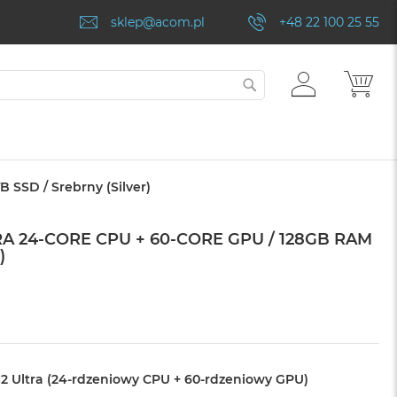
sklep@acom.pl
+48 22 100 25 55
ZALOGUJ
MÓJ
SZUKAJ
SIĘ
 SSD / Srebrny (Silver)
A 24-CORE CPU + 60-CORE GPU / 128GB RAM
)
2 Ultra (24-rdzeniowy CPU + 60-rdzeniowy GPU)