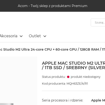
Acom - Twój sklep z produktami Premium
Szukaj
Akcesoria
Outlet
c Studio M2 Ultra 24-core CPU + 60-core GPU / 128GB RAM / 1TB
APPLE MAC STUDIO M2 ULTR
/ 1TB SSD / SREBRNY (SILVER
Status produktu:
produkt niedostępny
Kod producenta: MQH63ZE/A/R1
Seria procesora i rdzenie
Apple M