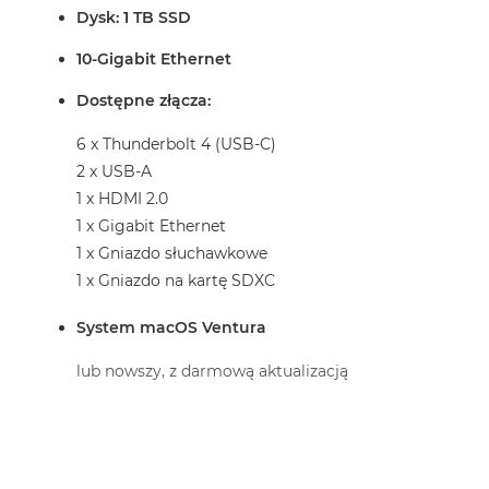
Dysk: 1 TB SSD
10-Gigabit Ethernet
Dostępne złącza:
6 x Thunderbolt 4 (USB-C)
2 x USB-A
1 x HDMI 2.0
1 x Gigabit Ethernet
1 x Gniazdo słuchawkowe
1 x Gniazdo na kartę SDXC
System macOS Ventura
lub nowszy, z darmową aktualizacją