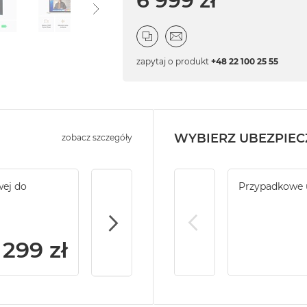
6 999 zł
zapytaj o produkt
+48 22 100 25 55
WYBIERZ UBEZPIEC
zobacz szczegóły
wej do
Service Pack Gold - 2 lata ochrony serwi
Przypadkowe 
MacBook Air
299 zł