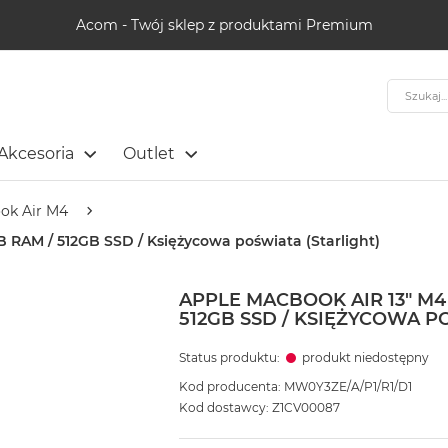
Acom - Twój sklep z produktami Premium
Szukaj
Akcesoria
Outlet
ok Air M4
B RAM / 512GB SSD / Księżycowa poświata (Starlight)
APPLE MACBOOK AIR 13" M4 
512GB SSD / KSIĘŻYCOWA P
Status produktu:
produkt niedostępny
Kod producenta: MW0Y3ZE/A/P1/R1/D1
Kod dostawcy: Z1CV00087