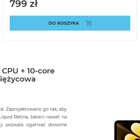
799 zł
DO KOSZYKA
 CPU + 10-core
siężycowa
ce. Zaprojektowano go tak, aby
Liquid Retina, baterii nawet na
cji pozwala ogarniać dowolne