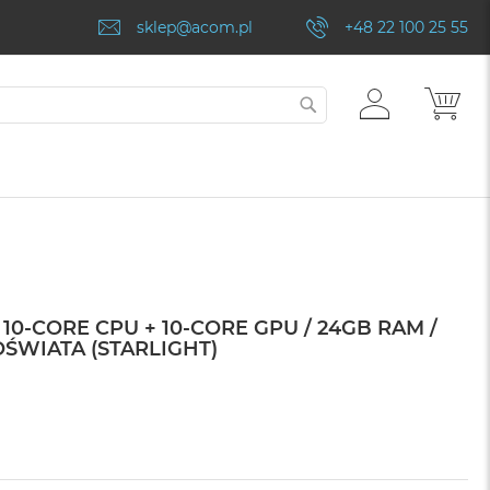
sklep@acom.pl
+48 22 100 25 55
ZALOGUJ
MÓJ
SZUKAJ
SIĘ
10-CORE CPU + 10-CORE GPU / 24GB RAM /
OŚWIATA (STARLIGHT)