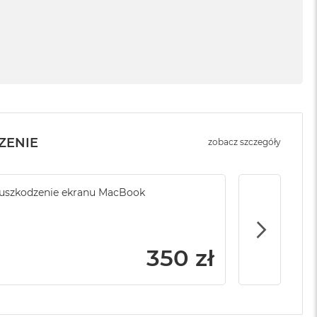
ZENIE
zobacz szczegóły
sowej do
uszkodzenie ekranu MacBook
Service Pack Platinum - 3 lata ochrony
Przypadkowe
MacBook Air
rabunek Ma
399 zł
350 zł