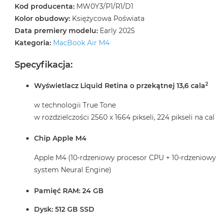
Kod producenta:
MW0Y3/P1/R1/D1
Kolor obudowy:
Księżycowa Poświata
Data premiery modelu:
Early 2025
Kategoria:
MacBook Air M4
Specyfikacja:
2
Wyświetlacz Liquid Retina o przekątnej 13,6 cala
w technologii True Tone
w rozdzielczości 2560 x 1664 pikseli, 224 pikseli na cal
Chip Apple M4
Apple M4 (10-rdzeniowy procesor CPU + 10-rdzeniowy
system Neural Engine)
Pamięć RAM: 24 GB
Dysk: 512 GB SSD