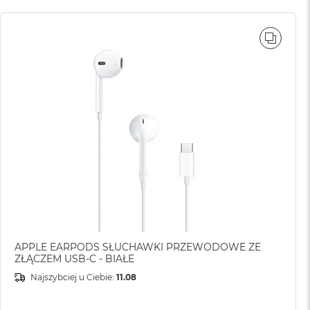
WNAJ
PORÓ
APPLE EARPODS SŁUCHAWKI PRZEWODOWE ZE
ZŁĄCZEM USB-C - BIAŁE
Najszybciej u Ciebie:
11.08